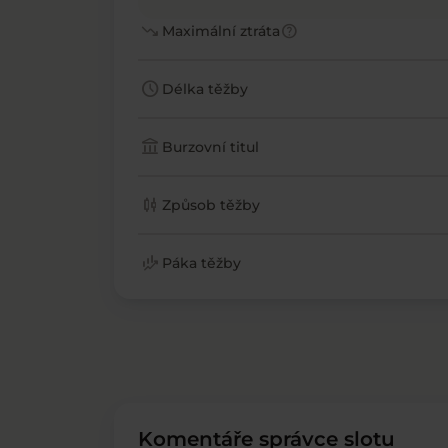
trending_down
help
Maximální ztráta
schedule
Délka těžby
account_balance
Burzovní titul
candlestick_chart
Způsob těžby
finance_mode
Páka těžby
Komentáře správce slotu