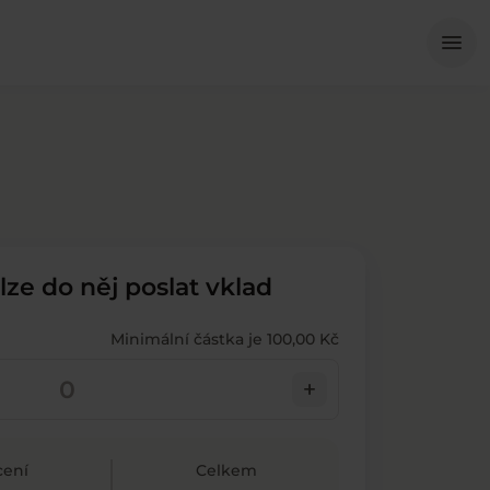
Me
menu
 lze do něj poslat vklad
Minimální částka je 100,00 Kč
add
ení
Celkem