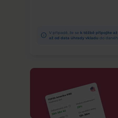
V případě, že se
k těžbě připojíte a
info
až od data úhrady vkladu
do daného