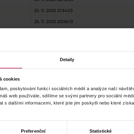
25. 11. 2025 21:34:23
25. 11. 2025 20:56:13
25. 11. 2025 20:50:08
25. 11. 2025 20:49:53
25. 11. 2025 20:36:12
Detaily
25. 11. 2025 20:33:35
á cookies
keyboard_arrow_left
keyboard_arrow_right
1
2
…
13
klam, poskytování funkcí sociálních médií a analýze naší návšt
 náš web používáte, sdílíme se svými partnery pro sociální média
 s dalšími informacemi, které jste jim poskytli nebo které získa
Preferenční
Statistické