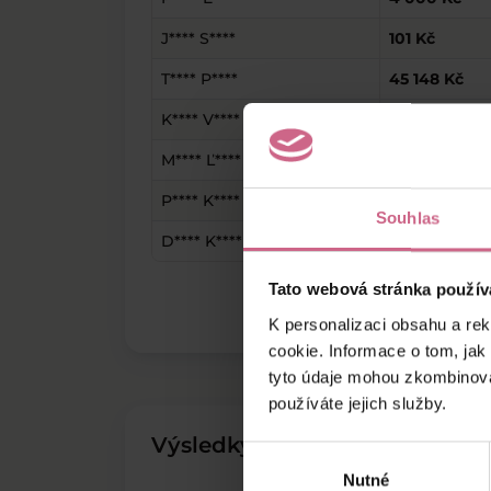
J**** S****
101 Kč
T**** P****
45 148 Kč
K**** V****
30 837 Kč
M**** Ľ****
940 Kč
P**** K****
1 220 Kč
Souhlas
D**** K****
5 000 Kč
Tato webová stránka použív
K personalizaci obsahu a re
cookie. Informace o tom, jak
tyto údaje mohou zkombinovat
používáte jejich služby.
Výsledky těžby
Výběr
Nutné
souhlasu