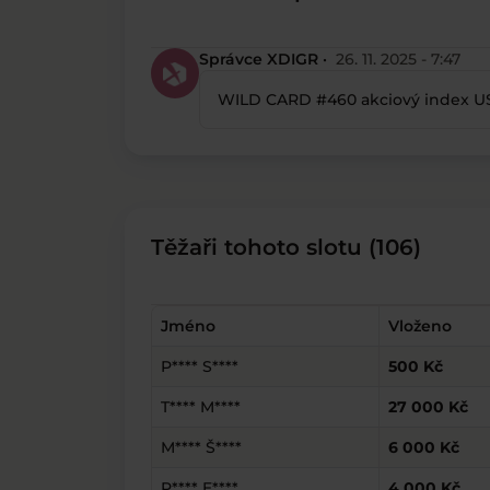
Správce XDIGR ·
26. 11. 2025 - 7:47
WILD CARD #460 akciový index US
Těžaři tohoto slotu (106)
Jméno
Vloženo
P**** S****
500 Kč
T**** M****
27 000 Kč
M**** Š****
6 000 Kč
P**** E****
4 000 Kč