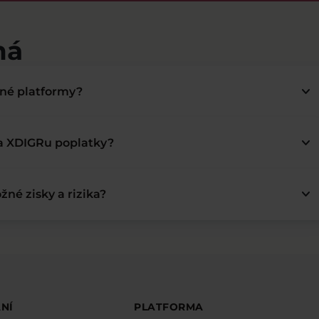
má
keyboard_arrow_down
bné platformy?
keyboard_arrow_down
na XDIGRu poplatky?
keyboard_arrow_down
žné zisky a rizika?
NÍ
PLATFORMA