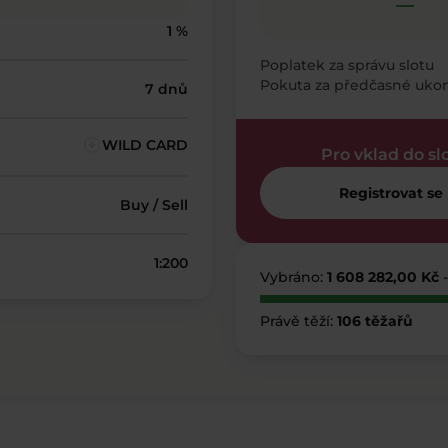
—
1 %
Poplatek za správu slotu
Pokuta za předčasné uko
7 dnů
WILD CARD
Pro vklad do sl
Registrovat se
Buy / Sell
1:200
Vybráno:
1 608 282,00 Kč
Právě těží:
106 těžařů