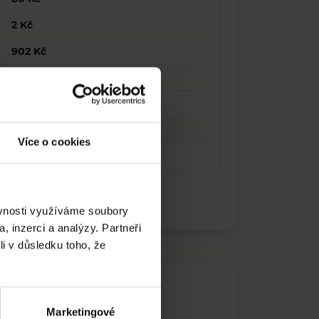
2 Kč
902 Kč
616 Kč
18 Kč
24 Kč
Více o cookies
100 Kč
ěvnosti využíváme soubory
, inzerci a analýzy. Partneři
li v důsledku toho, že
Marketingové