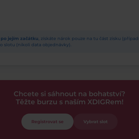
ž po jejím začátku
, získáte nárok pouze na tu část zisku (příp
 slotu (nikoli data objednávky).
Chcete si sáhnout na bohatství?
Těžte burzu s naším XDIGRem!
Registrovat se
Vybrat slot