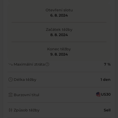
Otevření slotu
6. 8. 2024
Začátek těžby
8. 8. 2024
Konec těžby
9. 8. 2024
trending_down
help
Maximální ztráta
7 %
schedule
Délka těžby
1 den
account_balance
US30
Burzovní titul
candlestick_chart
Způsob těžby
Sell