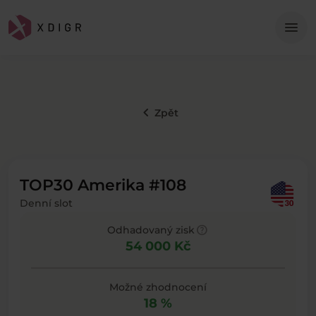
Me
menu
keyboard_arrow_left
Zpět
TOP30 Amerika #108
Denní slot
help
Odhadovaný zisk
54 000 Kč
Možné zhodnocení
18 %