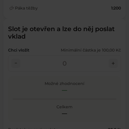
finance_mode
Páka těžby
1:200
Slot je otevřen a lze do něj poslat
vklad
Chci vložit
Minimální částka je 100,00 Kč
check_indeterminate_small
add
Možné zhodnocení
—
Celkem
—