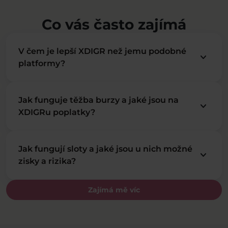
Co vás často zajímá
V čem je lepší XDIGR než jemu podobné
keyboard_arrow_down
platformy?
Jak funguje těžba burzy a jaké jsou na
keyboard_arrow_down
XDIGRu poplatky?
Jak fungují sloty a jaké jsou u nich možné
keyboard_arrow_down
zisky a rizika?
Zajímá mě víc