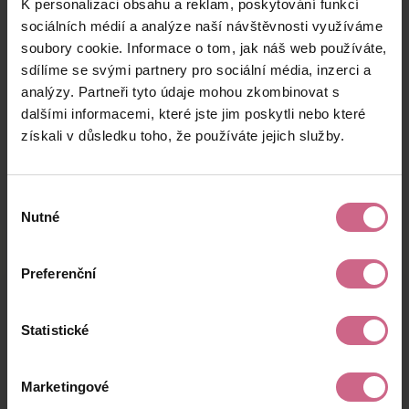
K personalizaci obsahu a reklam, poskytování funkcí
R****
7. 8. 2024
6 000 Kč
1 080 Kč
K****
20:35:48
sociálních médií a analýze naší návštěvnosti využíváme
soubory cookie. Informace o tom, jak náš web používáte,
R****
7. 8. 2024
20 000 Kč
3 600 Kč
sdílíme se svými partnery pro sociální média, inzerci a
W****
20:12:43
analýzy. Partneři tyto údaje mohou zkombinovat s
7. 8. 2024
dalšími informacemi, které jste jim poskytli nebo které
J**** I****
7 000 Kč
1 260 Kč
20:00:13
získali v důsledku toho, že používáte jejich služby.
keyboard_arrow_left
keyboard_arrow_right
1
2
…
9
Výběr
Nutné
souhlasu
Preferenční
Výsledky těžby
Statistické
Aktuální výsledek
Marketingové
-7 616,64 Kč