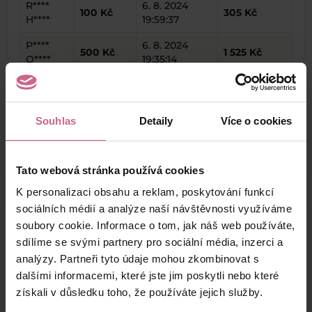
R****
6. 8. 2024
100 Kč
305 Kč
H****
19:59:37
P****
6. 8. 2024
500 Kč
1 525 Kč
O****
19:35:14
M****
6. 8. 2024
45 849 Kč
139 839 Kč
K****
19:13:23
Souhlas
Detaily
Více o cookies
keyboard_arrow_left
keyboard_arrow_right
1
2
4
Tato webová stránka používá cookies
K personalizaci obsahu a reklam, poskytování funkcí
sociálních médií a analýze naší návštěvnosti využíváme
soubory cookie. Informace o tom, jak náš web používáte,
Výsledky těžby
sdílíme se svými partnery pro sociální média, inzerci a
analýzy. Partneři tyto údaje mohou zkombinovat s
dalšími informacemi, které jste jim poskytli nebo které
Aktuální výsledek
získali v důsledku toho, že používáte jejich služby.
14 043,31 Kč