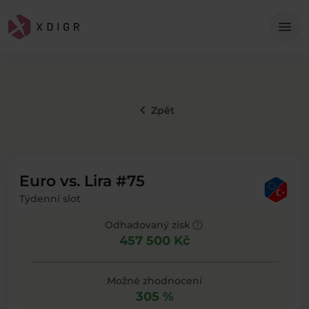
Me
menu
keyboard_arrow_left
Zpět
Euro vs. Lira #75
Týdenní slot
help
Odhadovaný zisk
457 500 Kč
Možné zhodnocení
305 %