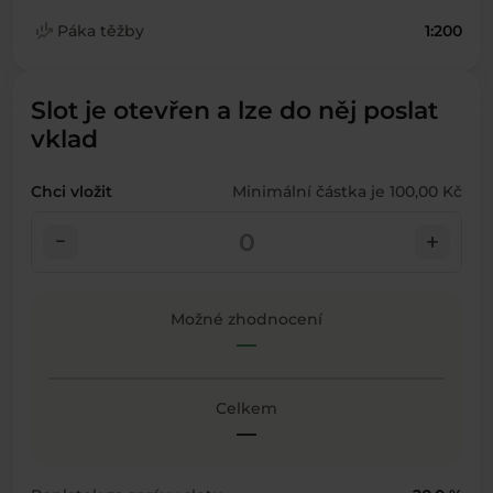
finance_mode
Páka těžby
1:200
Slot je otevřen a lze do něj poslat
vklad
Chci vložit
Minimální částka je 100,00 Kč
check_indeterminate_small
add
Možné zhodnocení
—
Celkem
—