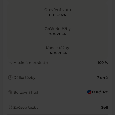
Otevření slotu
6. 8. 2024
Začátek těžby
7. 8. 2024
Konec těžby
14. 8. 2024
trending_down
help
Maximální ztráta
100 %
schedule
Délka těžby
7 dnů
account_balance
EUR/TRY
Burzovní titul
candlestick_chart
Způsob těžby
Sell