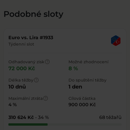
Podobné sloty
Euro vs. Lira #1933
Týdenní slot
help
Odhadovaný zisk
Možné zhodnocení
72 000 Kč
8 %
help
Délka těžby
Do spuštění těžby
10 dnů
1 den
help
Maximální ztráta
Cílová částka
4 %
900 000 Kč
310 624 Kč
- 34 %
68 těžařů