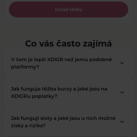
Detail těžby
Co vás často zajímá
V čem je lepší XDIGR než jemu podobné
keyboard_arrow_down
platformy?
Jak funguje těžba burzy a jaké jsou na
keyboard_arrow_down
XDIGRu poplatky?
Jak fungují sloty a jaké jsou u nich možné
keyboard_arrow_down
zisky a rizika?