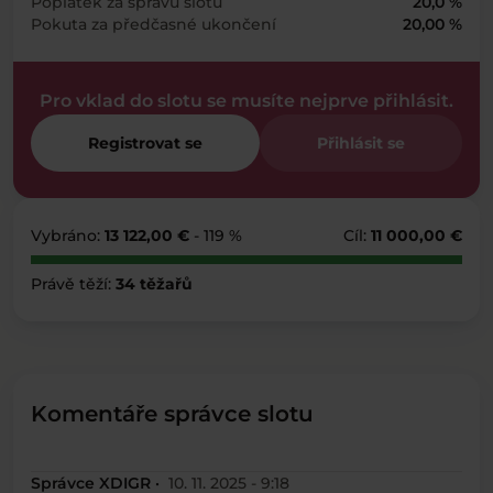
Poplatek za správu slotu
20,0 %
Pokuta za předčasné ukončení
20,00 %
Pro vklad do slotu se musíte nejprve přihlásit.
Registrovat se
Přihlásit se
Vybráno:
13 122,00 €
- 119 %
Cíl:
11 000,00 €
Právě těží:
34 těžařů
Komentáře správce slotu
Správce XDIGR ·
10. 11. 2025 - 9:18