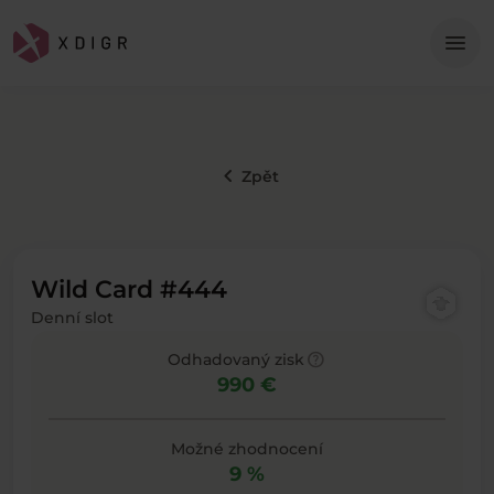
Me
menu
keyboard_arrow_left
Zpět
Wild Card #444
Denní slot
help
Odhadovaný zisk
990 €
Možné zhodnocení
9 %