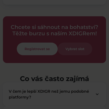
Chcete si sáhnout na bohatství?
Těžte burzu s naším XDIGRem!
Registrovat se
Vybrat slot
Co vás často zajímá
V čem je lepší XDIGR než jemu podobné
keyboard_arrow_down
platformy?