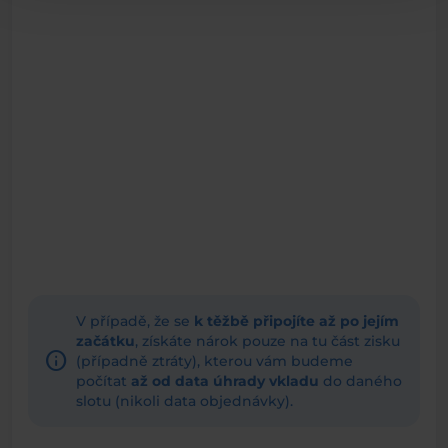
V případě, že se
k těžbě připojíte až po jejím
začátku
, získáte nárok pouze na tu část zisku
info
(případně ztráty), kterou vám budeme
počítat
až od data úhrady vkladu
do daného
slotu (nikoli data objednávky).