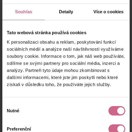
80 €
7 €
D****
18:14:36
Souhlas
Detaily
Více o cookies
M****
8. 11. 2025
162 €
14 €
K****
18:06:36
Tato webová stránka používá cookies
H****
8. 11. 2025
80 €
7 €
K****
16:33:11
K personalizaci obsahu a reklam, poskytování funkcí
sociálních médií a analýze naší návštěvnosti využíváme
M****
8. 11. 2025
5 €
0 €
S****
10:49:20
soubory cookie. Informace o tom, jak náš web používáte,
sdílíme se svými partnery pro sociální média, inzerci a
B****
8. 11. 2025
200 €
18 €
analýzy. Partneři tyto údaje mohou zkombinovat s
V****
09:54:14
dalšími informacemi, které jste jim poskytli nebo které
V****
8. 11. 2025
získali v důsledku toho, že používáte jejich služby.
31 €
2 €
F****
09:43:10
M****
8. 11. 2025
30 €
2 €
Výběr
K****
08:34:58
Nutné
souhlasu
K****
8. 11. 2025
15 €
1 €
P****
08:19:07
Preferenční