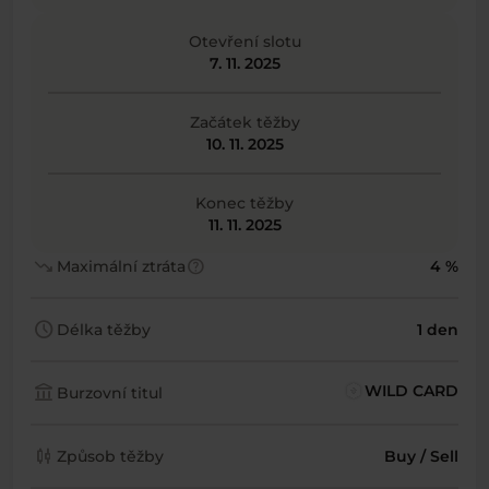
Otevření slotu
7. 11. 2025
Začátek těžby
10. 11. 2025
Konec těžby
11. 11. 2025
trending_down
help
Maximální ztráta
4 %
schedule
Délka těžby
1 den
account_balance
WILD CARD
Burzovní titul
candlestick_chart
Způsob těžby
Buy / Sell