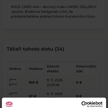
WILD CARD 444 – akciový index UK100, SELL/BUY
pozice. Budeme hedgovat s tím, že
předpokládáme pokles tohoto burzovního titulu
Těžaři tohoto slotu (34)
Datum
Potenciální
Jméno
Vloženo
vkladu
zisk
J****
9. 11. 2025
100 €
9 €
Š****
22:31:46
H****
9. 11. 2025
57 €
5 €
K****
15:22:16
M****
8. 11. 2025