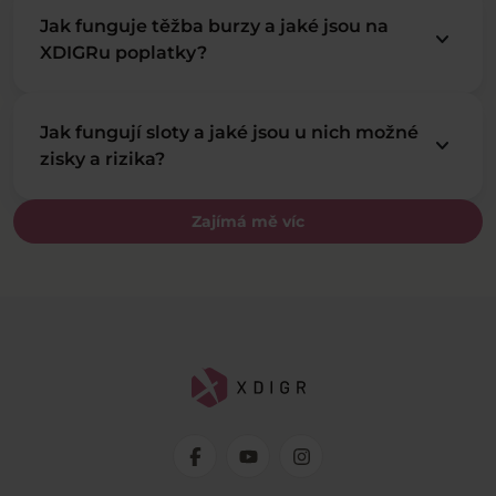
Jak funguje těžba burzy a jaké jsou na
keyboard_arrow_down
XDIGRu poplatky?
Jak fungují sloty a jaké jsou u nich možné
keyboard_arrow_down
zisky a rizika?
Zajímá mě víc