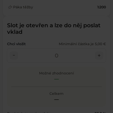
finance_mode
Páka těžby
1:200
Slot je otevřen a lze do něj poslat
vklad
Chci vložit
Minimální částka je 5,00 €
check_indeterminate_small
add
Možné zhodnocení
—
Celkem
—