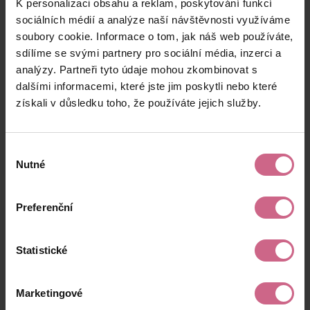
K personalizaci obsahu a reklam, poskytování funkcí
J****
5. 11. 2025
5 250 Kč
525 Kč
S****
21:20:52
sociálních médií a analýze naší návštěvnosti využíváme
soubory cookie. Informace o tom, jak náš web používáte,
T****
5. 11. 2025
28 800 Kč
2 880 Kč
sdílíme se svými partnery pro sociální média, inzerci a
P****
21:11:07
analýzy. Partneři tyto údaje mohou zkombinovat s
P****
5. 11. 2025
dalšími informacemi, které jste jim poskytli nebo které
50 000 Kč
5 000 Kč
K****
21:05:00
získali v důsledku toho, že používáte jejich služby.
keyboard_arrow_left
keyboard_arrow_right
1
2
…
16
Výběr
Nutné
souhlasu
Preferenční
Výsledky těžby
Statistické
Aktuální výsledek
Marketingové
42 881,74 Kč