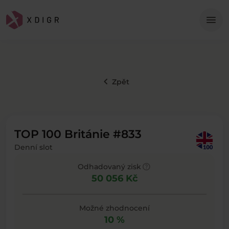
Me
menu
keyboard_arrow_left
Zpět
TOP 100 Británie #833
Denní slot
help
Odhadovaný zisk
50 056 Kč
Možné zhodnocení
10 %