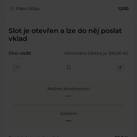
finance_mode
Páka těžby
1:200
Slot je otevřen a lze do něj poslat
vklad
Chci vložit
Minimální částka je 100,00 Kč
check_indeterminate_small
add
Možné zhodnocení
—
Celkem
—