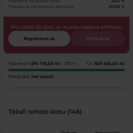
Poplatek za správu slotu
20,0 %
Pokuta za předčasné ukončení
20,00 %
Pro vklad do slotu se musíte nejprve přihlásit.
Registrovat se
Přihlásit se
Vybráno:
1 374 718,00 Kč
- 275 %
Cíl:
500 555,00 Kč
Právě těží:
146 těžařů
Těžaři tohoto slotu (146)