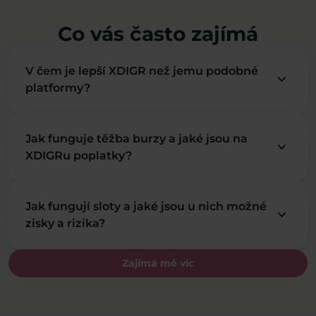
Co vás často zajímá
V čem je lepší XDIGR než jemu podobné
keyboard_arrow_down
platformy?
Jak funguje těžba burzy a jaké jsou na
keyboard_arrow_down
XDIGRu poplatky?
Jak fungují sloty a jaké jsou u nich možné
keyboard_arrow_down
zisky a rizika?
Zajímá mě víc