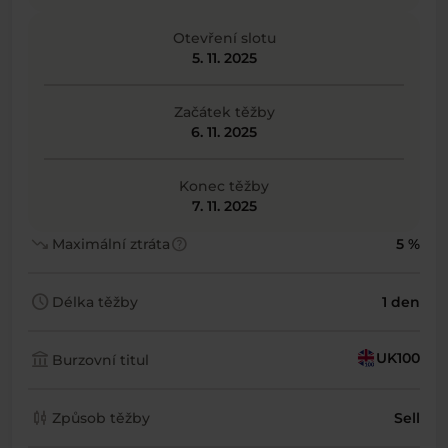
Otevření slotu
5. 11. 2025
Začátek těžby
6. 11. 2025
Konec těžby
7. 11. 2025
trending_down
help
Maximální ztráta
5 %
schedule
Délka těžby
1 den
account_balance
UK100
Burzovní titul
candlestick_chart
Způsob těžby
Sell