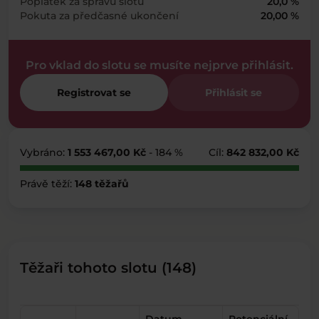
Poplatek za správu slotu
20,0 %
Pokuta za předčasné ukončení
20,00 %
Pro vklad do slotu se musíte nejprve přihlásit.
Registrovat se
Přihlásit se
Vybráno:
1 553 467,00 Kč
- 184 %
Cíl:
842 832,00 Kč
Právě těží:
148 těžařů
Těžaři tohoto slotu (148)