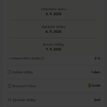
Otevření slotu
5. 11. 2025
Začátek těžby
6. 11. 2025
Konec těžby
7. 11. 2025
trending_down
help
Maximální ztráta
2 %
schedule
Délka těžby
1 den
account_balance
Gold
Burzovní titul
candlestick_chart
Způsob těžby
Sell