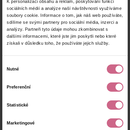
K personalizaci obsahu a reklam, poskytování funkcí
T****
5. 11. 2025
28 800 Kč
1 728 Kč
P****
21:11:01
sociálních médií a analýze naší návštěvnosti využíváme
soubory cookie. Informace o tom, jak náš web používáte,
L****
5. 11. 2025
100 Kč
6 Kč
sdílíme se svými partnery pro sociální média, inzerci a
Ř****
20:47:18
analýzy. Partneři tyto údaje mohou zkombinovat s
L****
5. 11. 2025
dalšími informacemi, které jste jim poskytli nebo které
200 Kč
12 Kč
S****
20:24:48
získali v důsledku toho, že používáte jejich služby.
keyboard_arrow_left
keyboard_arrow_right
1
2
…
17
Výběr
Nutné
souhlasu
Preferenční
Výsledky těžby
Statistické
Aktuální výsledek
Marketingové
19 452,00 Kč