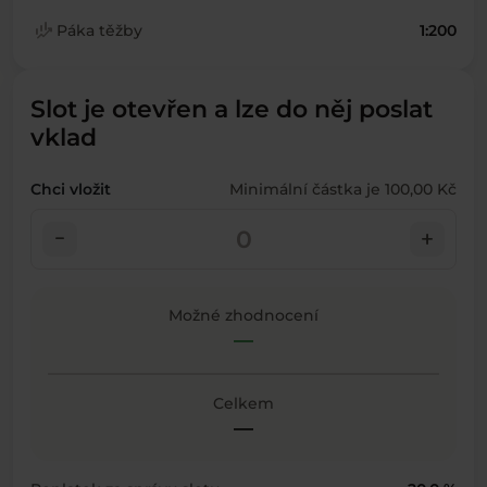
finance_mode
Páka těžby
1:200
Slot je otevřen a lze do něj poslat
vklad
Chci vložit
Minimální částka je 100,00 Kč
check_indeterminate_small
add
Možné zhodnocení
—
Celkem
—