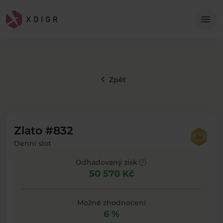
Me
menu
keyboard_arrow_left
Zpět
Zlato #832
Denní slot
help
Odhadovaný zisk
50 570 Kč
Možné zhodnocení
6 %