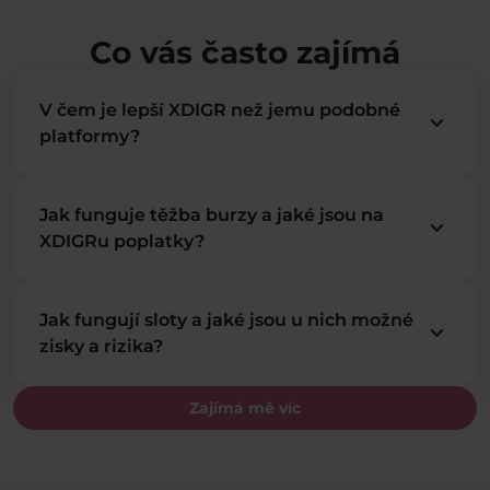
Co vás často zajímá
V čem je lepší XDIGR než jemu podobné
keyboard_arrow_down
platformy?
Jak funguje těžba burzy a jaké jsou na
keyboard_arrow_down
XDIGRu poplatky?
Jak fungují sloty a jaké jsou u nich možné
keyboard_arrow_down
zisky a rizika?
Zajímá mě víc