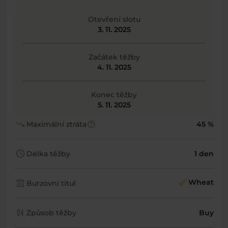
Otevření slotu
3. 11. 2025
Začátek těžby
4. 11. 2025
Konec těžby
5. 11. 2025
trending_down
help
Maximální ztráta
45 %
schedule
Délka těžby
1 den
account_balance
Wheat
Burzovní titul
candlestick_chart
Způsob těžby
Buy