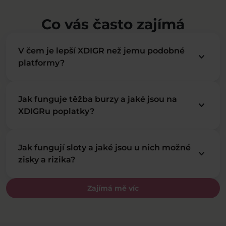
Co vás často zajímá
V čem je lepší XDIGR než jemu podobné
keyboard_arrow_down
platformy?
Jak funguje těžba burzy a jaké jsou na
keyboard_arrow_down
XDIGRu poplatky?
Jak fungují sloty a jaké jsou u nich možné
keyboard_arrow_down
zisky a rizika?
Zajímá mě víc