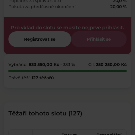
Poplatek za správu slotu
20,0 %
Pokuta za předčasné ukončení
20,00 %
Pro vklad do slotu se musíte nejprve přihlásit.
Registrovat se
Přihlásit se
Vybráno:
833 550,00 Kč
- 333 %
Cíl:
250 250,00 Kč
Právě těží:
127 těžařů
Těžaři tohoto slotu (127)