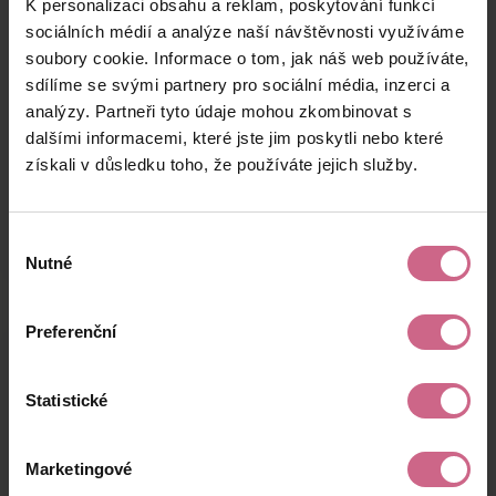
K personalizaci obsahu a reklam, poskytování funkcí
M****
3. 11. 2025
50 850 Kč
46 273 Kč
K****
22:02:23
sociálních médií a analýze naší návštěvnosti využíváme
soubory cookie. Informace o tom, jak náš web používáte,
M****
3. 11. 2025
120 Kč
109 Kč
sdílíme se svými partnery pro sociální média, inzerci a
Š****
21:59:05
analýzy. Partneři tyto údaje mohou zkombinovat s
A****
3. 11. 2025
dalšími informacemi, které jste jim poskytli nebo které
1 250 Kč
1 137 Kč
M****
21:43:50
získali v důsledku toho, že používáte jejich služby.
keyboard_arrow_left
keyboard_arrow_right
1
2
…
14
Výběr
Nutné
souhlasu
Preferenční
Výsledky těžby
Statistické
Aktuální výsledek
Marketingové
12 700,54 Kč