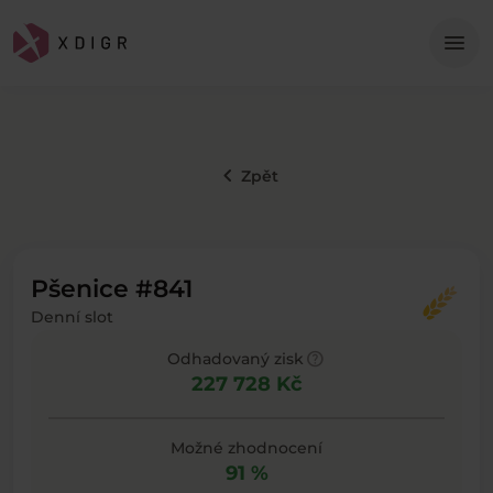
Me
menu
keyboard_arrow_left
Zpět
Pšenice #841
Denní slot
help
Odhadovaný zisk
227 728 Kč
Možné zhodnocení
91 %