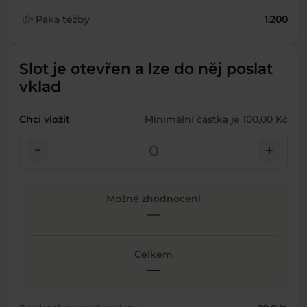
finance_mode
Páka těžby
1:200
Slot je otevřen a lze do něj poslat
vklad
Chci vložit
Minimální částka je 100,00 Kč
check_indeterminate_small
add
Možné zhodnocení
—
Celkem
—