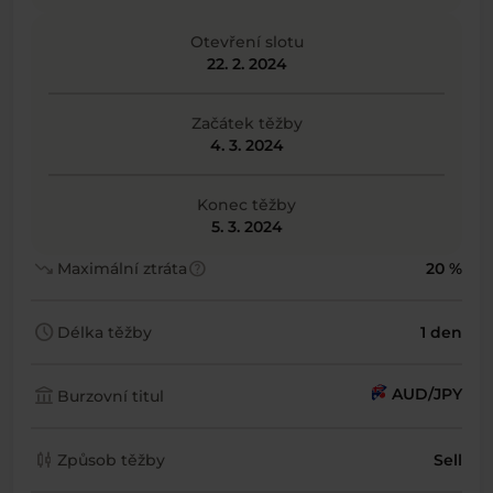
Otevření slotu
22. 2. 2024
Začátek těžby
4. 3. 2024
Konec těžby
5. 3. 2024
trending_down
help
Maximální ztráta
20 %
schedule
Délka těžby
1 den
account_balance
AUD/JPY
Burzovní titul
candlestick_chart
Způsob těžby
Sell