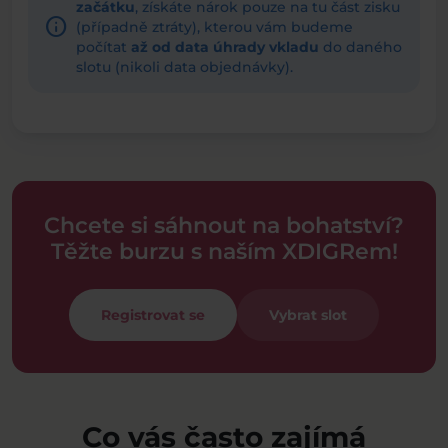
začátku
, získáte nárok pouze na tu část zisku
info
(případně ztráty), kterou vám budeme
počítat
až od data úhrady vkladu
do daného
slotu (nikoli data objednávky).
Chcete si sáhnout na bohatství?
Těžte burzu s naším XDIGRem!
Registrovat se
Vybrat slot
Co vás často zajímá