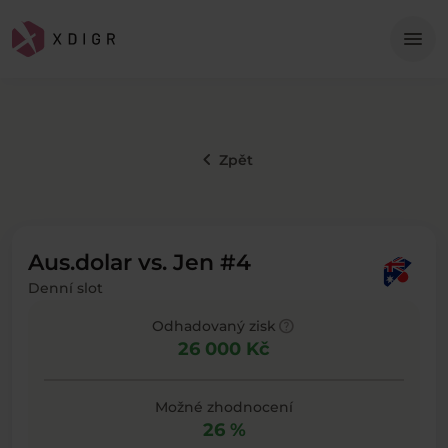
Me
menu
keyboard_arrow_left
Zpět
Aus.dolar vs. Jen #4
Denní slot
help
Odhadovaný zisk
26 000 Kč
Možné zhodnocení
26 %