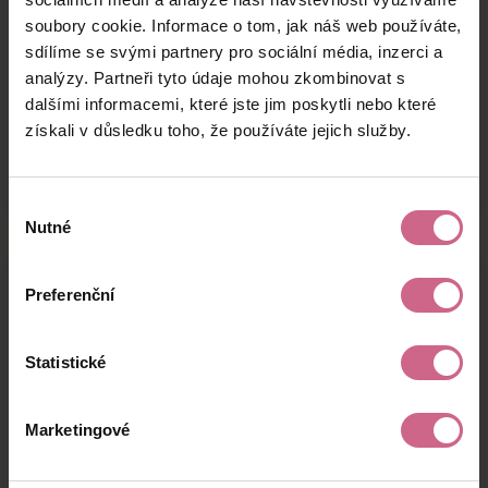
R****
23. 2. 2024
500 Kč
130 Kč
soubory cookie. Informace o tom, jak náš web používáte,
B****
11:52:41
sdílíme se svými partnery pro sociální média, inzerci a
P****
22. 2. 2024
analýzy. Partneři tyto údaje mohou zkombinovat s
100 Kč
26 Kč
Š****
13:20:52
dalšími informacemi, které jste jim poskytli nebo které
získali v důsledku toho, že používáte jejich služby.
T****
22. 2. 2024
100 Kč
26 Kč
V****
10:51:20
Výběr
Nutné
souhlasu
Výsledky těžby
Preferenční
Statistické
Aktuální výsledek
1 178,70 Kč
Marketingové