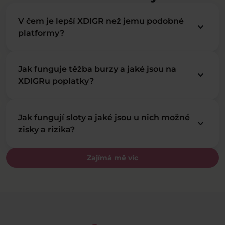
V čem je lepší XDIGR než jemu podobné
keyboard_arrow_down
platformy?
Jak funguje těžba burzy a jaké jsou na
keyboard_arrow_down
XDIGRu poplatky?
Jak fungují sloty a jaké jsou u nich možné
keyboard_arrow_down
zisky a rizika?
Zajímá mě víc