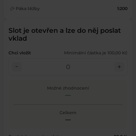
finance_mode
Páka těžby
1:200
Slot je otevřen a lze do něj poslat
vklad
Chci vložit
Minimální částka je 100,00 Kč
check_indeterminate_small
add
Možné zhodnocení
—
Celkem
—