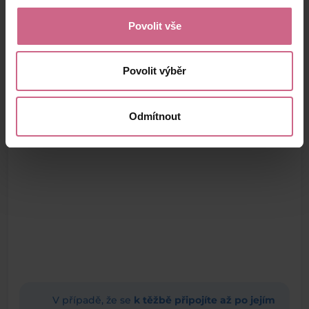
Povolit vše
Povolit výběr
Odmítnout
V případě, že se
k těžbě připojíte až po jejím