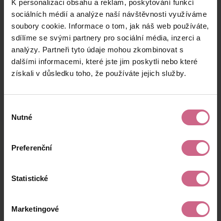
K personalizaci obsahu a reklam, poskytování funkcí
J****
28. 10. 2025
14 000 Kč
14 000 Kč
S****
20:24:27
sociálních médií a analýze naší návštěvnosti využíváme
soubory cookie. Informace o tom, jak náš web používáte,
F****
28. 10. 2025
100 Kč
100 Kč
sdílíme se svými partnery pro sociální média, inzerci a
P****
20:21:19
analýzy. Partneři tyto údaje mohou zkombinovat s
M****
28. 10. 2025
dalšími informacemi, které jste jim poskytli nebo které
155 Kč
155 Kč
Š****
20:11:26
získali v důsledku toho, že používáte jejich služby.
keyboard_arrow_left
keyboard_arrow_right
1
2
…
11
Výběr
Nutné
souhlasu
Preferenční
Výsledky těžby
Statistické
Aktuální výsledek
Marketingové
4 723,17 Kč