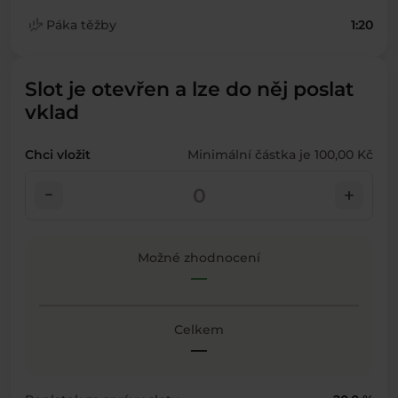
finance_mode
Páka těžby
1:20
Slot je otevřen a lze do něj poslat
vklad
Chci vložit
Minimální částka je 100,00 Kč
check_indeterminate_small
add
Možné zhodnocení
—
Celkem
—