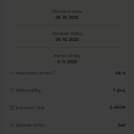
Otevření slotu
28. 10. 2025
Začátek těžby
29. 10. 2025
Konec těžby
5. 11. 2025
trending_down
help
Maximální ztráta
48 %
schedule
Délka těžby
7 dnů
account_balance
Akcie
Burzovní titul
candlestick_chart
Způsob těžby
Sell