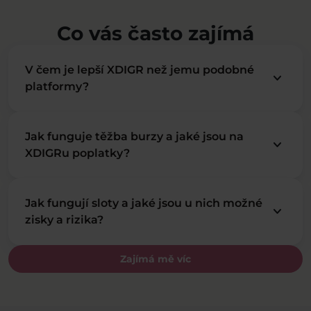
Co vás často zajímá
V čem je lepší XDIGR než jemu podobné
keyboard_arrow_down
platformy?
Jak funguje těžba burzy a jaké jsou na
keyboard_arrow_down
XDIGRu poplatky?
Jak fungují sloty a jaké jsou u nich možné
keyboard_arrow_down
zisky a rizika?
Zajímá mě víc