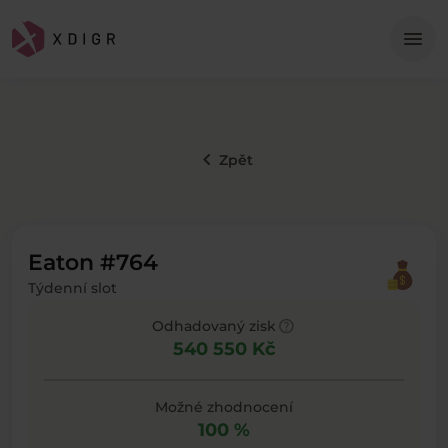
Me
menu
keyboard_arrow_left
Zpět
Eaton #764
Týdenní slot
help
Odhadovaný zisk
540 550 Kč
Možné zhodnocení
100 %