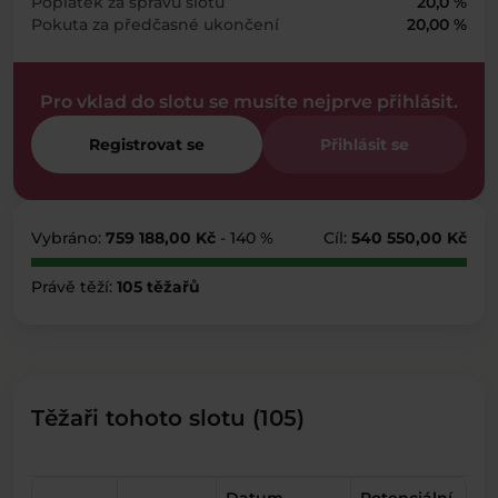
Poplatek za správu slotu
20,0 %
Pokuta za předčasné ukončení
20,00 %
Pro vklad do slotu se musíte nejprve přihlásit.
Registrovat se
Přihlásit se
Vybráno:
759 188,00 Kč
- 140 %
Cíl:
540 550,00 Kč
Právě těží:
105 těžařů
Těžaři tohoto slotu (105)