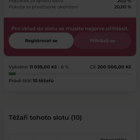
Poplatek za správu slotu
20,0 %
Pokuta za předčasné ukončení
20,00 %
Pro vklad do slotu se musíte nejprve přihlásit.
Registrovat se
Přihlásit se
Vybráno:
11 059,00 Kč
- 6 %
Cíl:
200 000,00 Kč
Právě těží:
10 těžařů
Těžaři tohoto slotu (10)