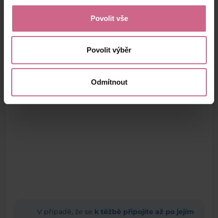
Povolit vše
Povolit výběr
Odmítnout
V případě, že se
k těžbě připojíte až po jejím