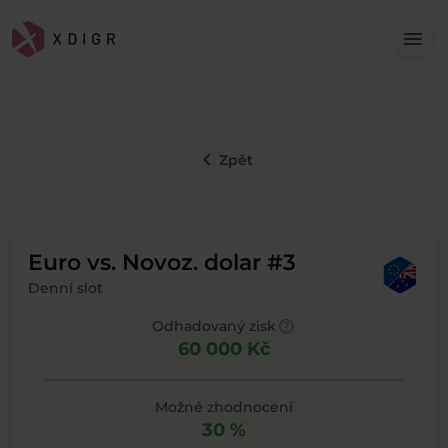
Me
menu
keyboard_arrow_left
Zpět
Euro vs. Novoz. dolar #3
Denní slot
help
Odhadovaný zisk
60 000 Kč
Možné zhodnocení
30 %