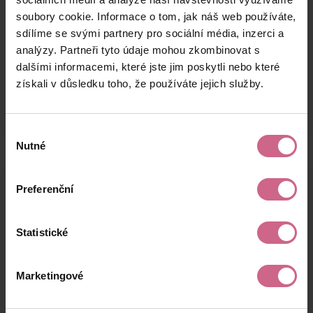
P****
1. 3. 2024
1 000 Kč
300 Kč
soubory cookie. Informace o tom, jak náš web používáte,
M****
08:01:23
sdílíme se svými partnery pro sociální média, inzerci a
P****
23. 2. 2024
analýzy. Partneři tyto údaje mohou zkombinovat s
100 Kč
30 Kč
Š****
09:06:28
dalšími informacemi, které jste jim poskytli nebo které
získali v důsledku toho, že používáte jejich služby.
T****
21. 2. 2024
100 Kč
30 Kč
V****
12:04:49
Výběr
Nutné
souhlasu
Výsledky těžby
Preferenční
Statistické
Aktuální výsledek
3 442,50 Kč
Marketingové