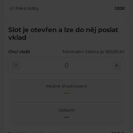
finance_mode
Páka těžby
1:200
Slot je otevřen a lze do něj poslat
vklad
Chci vložit
Minimální částka je 100,00 Kč
check_indeterminate_small
add
Možné zhodnocení
—
Celkem
—