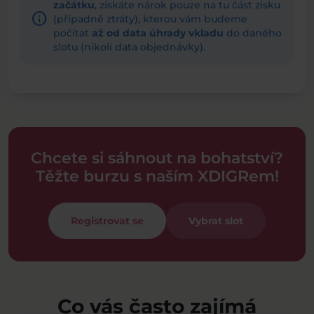
začátku
, získáte nárok pouze na tu část zisku
info
(případně ztráty), kterou vám budeme
počítat
až od data úhrady vkladu
do daného
slotu (nikoli data objednávky).
Chcete si sáhnout na bohatství?
Těžte burzu s naším XDIGRem!
Registrovat se
Vybrat slot
Co vás často zajímá