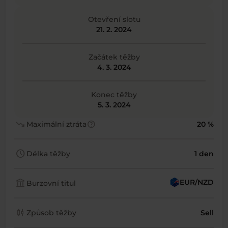
Otevření slotu
21. 2. 2024
Začátek těžby
4. 3. 2024
Konec těžby
5. 3. 2024
trending_down
help
Maximální ztráta
20 %
schedule
Délka těžby
1 den
account_balance
EUR/NZD
Burzovní titul
candlestick_chart
Způsob těžby
Sell