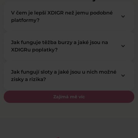
V čem je lepší XDIGR než jemu podobné
keyboard_arrow_down
platformy?
Jak funguje těžba burzy a jaké jsou na
keyboard_arrow_down
XDIGRu poplatky?
Jak fungují sloty a jaké jsou u nich možné
keyboard_arrow_down
zisky a rizika?
Zajímá mě víc