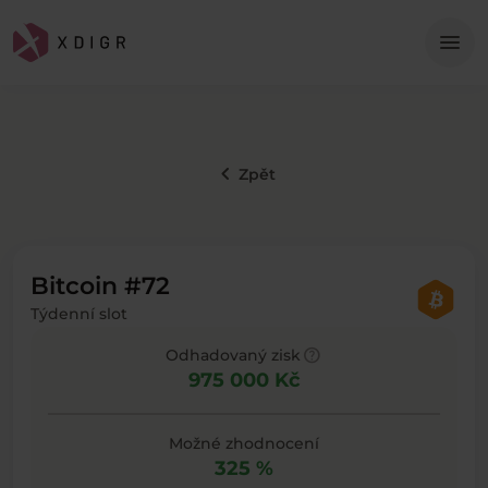
Me
menu
keyboard_arrow_left
Zpět
Bitcoin #72
Týdenní slot
help
Odhadovaný zisk
975 000 Kč
Možné zhodnocení
325 %