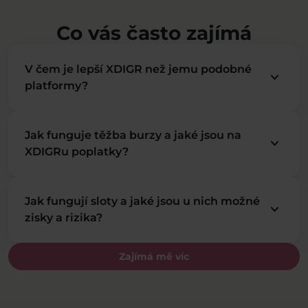
Co vás často zajímá
V čem je lepší XDIGR než jemu podobné
keyboard_arrow_down
platformy?
Jak funguje těžba burzy a jaké jsou na
keyboard_arrow_down
XDIGRu poplatky?
Jak fungují sloty a jaké jsou u nich možné
keyboard_arrow_down
zisky a rizika?
Zajímá mě víc