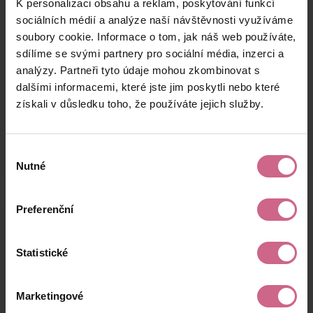
K personalizaci obsahu a reklam, poskytování funkcí
J****
2. 8. 2024
1 000 Kč
3 250 Kč
F****
20:32:50
sociálních médií a analýze naší návštěvnosti využíváme
soubory cookie. Informace o tom, jak náš web používáte,
R****
2. 8. 2024
5 000 Kč
16 250 Kč
sdílíme se svými partnery pro sociální média, inzerci a
W****
19:50:11
analýzy. Partneři tyto údaje mohou zkombinovat s
S****
2. 8. 2024
dalšími informacemi, které jste jim poskytli nebo které
2 000 Kč
6 500 Kč
M****
19:48:51
získali v důsledku toho, že používáte jejich služby.
keyboard_arrow_left
keyboard_arrow_right
1
2
4
5
Výběr
Nutné
souhlasu
Preferenční
Výsledky těžby
Statistické
Aktuální výsledek
Marketingové
67 167,82 Kč