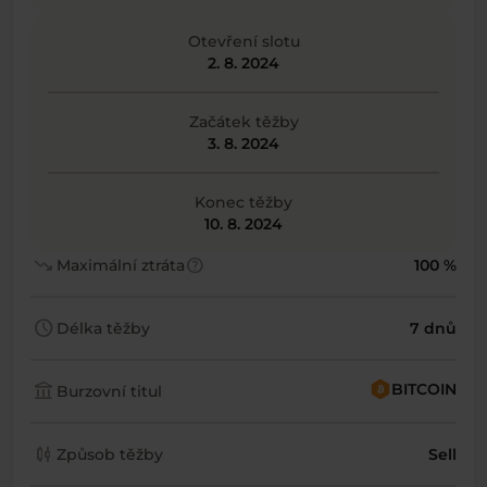
Otevření slotu
2. 8. 2024
Začátek těžby
3. 8. 2024
Konec těžby
10. 8. 2024
trending_down
help
Maximální ztráta
100 %
schedule
Délka těžby
7 dnů
account_balance
BITCOIN
Burzovní titul
candlestick_chart
Způsob těžby
Sell