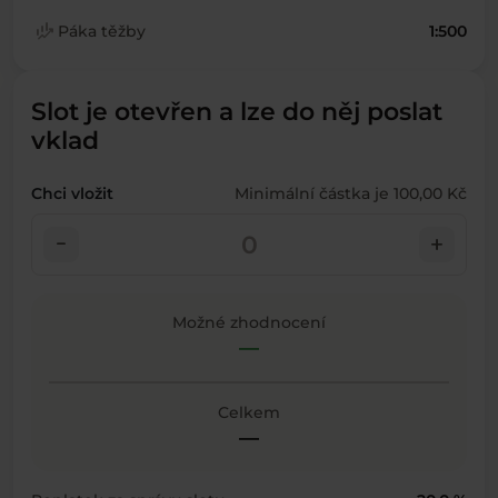
finance_mode
Páka těžby
1:500
Slot je otevřen a lze do něj poslat
vklad
Chci vložit
Minimální částka je 100,00 Kč
check_indeterminate_small
add
Možné zhodnocení
—
Celkem
—