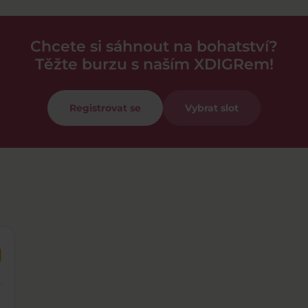
Chcete si sáhnout na bohatství?
Těžte burzu s naším XDIGRem!
Registrovat se
Vybrat slot