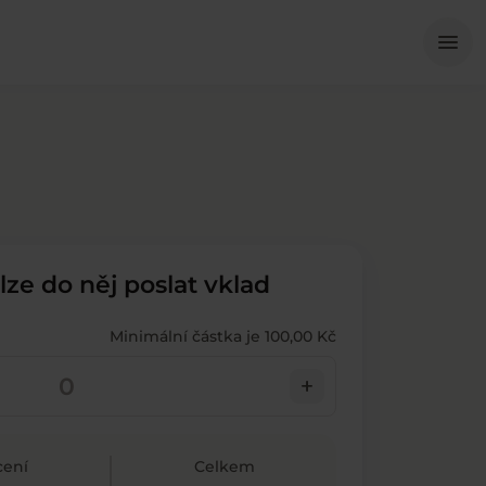
Me
menu
 lze do něj poslat vklad
Minimální částka je 100,00 Kč
add
ení
Celkem