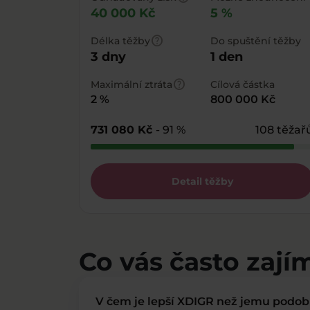
40 000 Kč
5 %
help
Délka těžby
Do spuštění těžby
3 dny
1 den
help
Maximální ztráta
Cílová částka
2 %
800 000 Kč
731 080 Kč
- 91 %
108 těžař
Detail těžby
Co vás často zají
V čem je lepší XDIGR než jemu podo