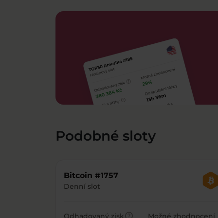
Podobné sloty
Bitcoin #1757
Denní slot
help
Odhadovaný zisk
Možné zhodnocení