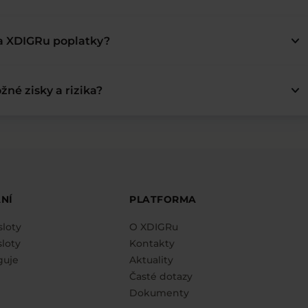
keyboard_arrow_down
na XDIGRu poplatky?
keyboard_arrow_down
žné zisky a rizika?
NÍ
PLATFORMA
sloty
O XDIGRu
loty
Kontakty
guje
Aktuality
Časté dotazy
Dokumenty