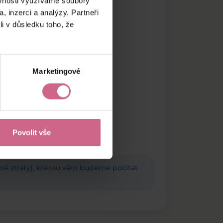
ěvnosti využíváme soubory
, inzerci a analýzy. Partneři
li v důsledku toho, že
Marketingové
Povolit vše
adně ztráty), kterou vám budeme počítat