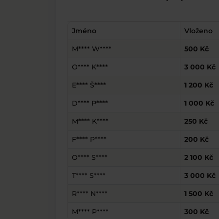
Jméno
Vloženo
M**** W****
500 Kč
O**** K****
3 000 Kč
E**** Š****
1 200 Kč
D**** P****
1 000 Kč
M**** K****
250 Kč
F**** P****
200 Kč
O**** S****
2 100 Kč
T**** S****
3 000 Kč
R**** N****
1 500 Kč
M**** P****
300 Kč