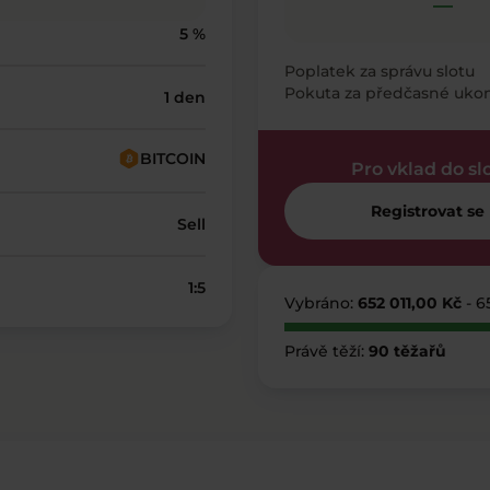
—
5 %
Poplatek za správu slotu
Pokuta za předčasné uko
1 den
BITCOIN
Pro vklad do sl
Registrovat se
Sell
1:5
Vybráno:
652 011,00 Kč
- 6
Právě těží:
90 těžařů