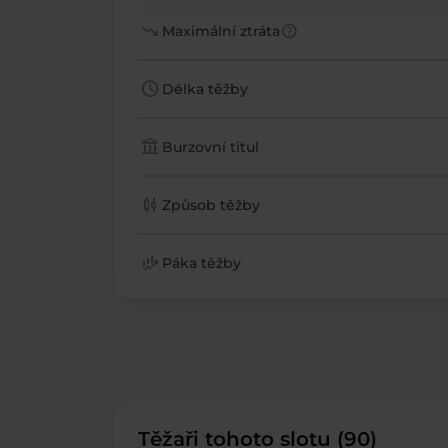
trending_down
help
Maximální ztráta
schedule
Délka těžby
account_balance
Burzovní titul
candlestick_chart
Způsob těžby
finance_mode
Páka těžby
Těžaři tohoto slotu (90)