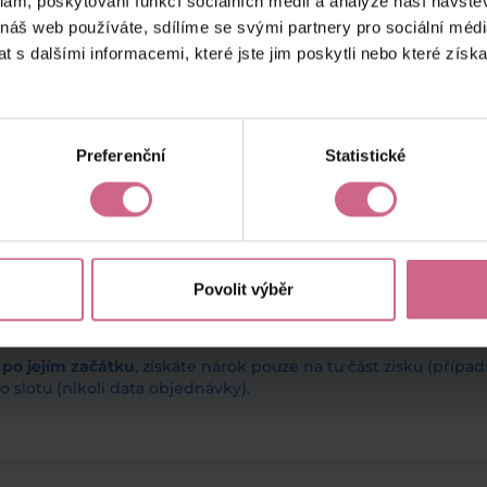
klam, poskytování funkcí sociálních médií a analýze naší návšt
 náš web používáte, sdílíme se svými partnery pro sociální média
 s dalšími informacemi, které jste jim poskytli nebo které získa
Preferenční
Statistické
Povolit výběr
ž po jejím začátku
, získáte nárok pouze na tu část zisku (příp
 slotu (nikoli data objednávky).