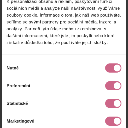
K personalizaci obsahu a reklam, poskytování funkcí
A****
9. 10. 2025
2 500 Kč
225 Kč
M****
22:16:50
sociálních médií a analýze naší návštěvnosti využíváme
soubory cookie. Informace o tom, jak náš web používáte,
J****
9. 10. 2025
30 000 Kč
2 700 Kč
sdílíme se svými partnery pro sociální média, inzerci a
K****
21:49:58
analýzy. Partneři tyto údaje mohou zkombinovat s
P****
9. 10. 2025
dalšími informacemi, které jste jim poskytli nebo které
31 000 Kč
2 790 Kč
K****
21:48:22
získali v důsledku toho, že používáte jejich služby.
keyboard_arrow_left
keyboard_arrow_right
1
2
…
20
Výběr
Nutné
souhlasu
Preferenční
Výsledky těžby
Statistické
Aktuální výsledek
Marketingové
31 614,54 Kč