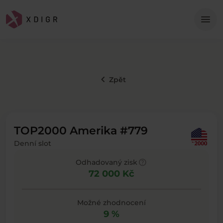
Me
menu
keyboard_arrow_left
Zpět
TOP2000 Amerika #779
Denní slot
help
Odhadovaný zisk
72 000 Kč
Možné zhodnocení
9 %