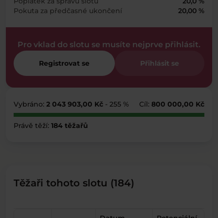
Poplatek za správu slotu
20,0 %
Pokuta za předčasné ukončení
20,00 %
Pro vklad do slotu se musíte nejprve přihlásit.
Registrovat se
Přihlásit se
Vybráno:
2 043 903,00 Kč
- 255 %
Cíl:
800 000,00 Kč
Právě těží:
184 těžařů
Těžaři tohoto slotu (184)