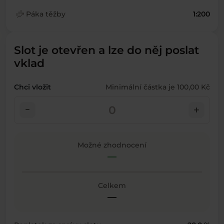
finance_mode
Páka těžby
1:200
Slot je otevřen a lze do něj poslat
vklad
Chci vložit
Minimální částka je 100,00 Kč
check_indeterminate_small
add
Možné zhodnocení
—
Celkem
—