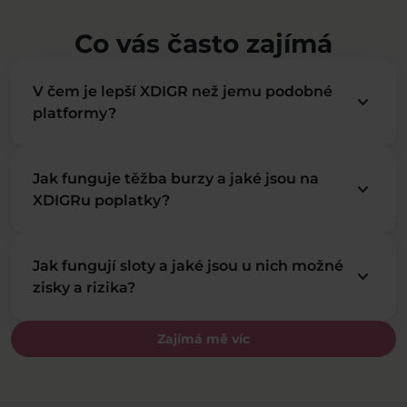
Co vás často zajímá
V čem je lepší XDIGR než jemu podobné
keyboard_arrow_down
platformy?
Jak funguje těžba burzy a jaké jsou na
keyboard_arrow_down
XDIGRu poplatky?
Jak fungují sloty a jaké jsou u nich možné
keyboard_arrow_down
zisky a rizika?
Zajímá mě víc