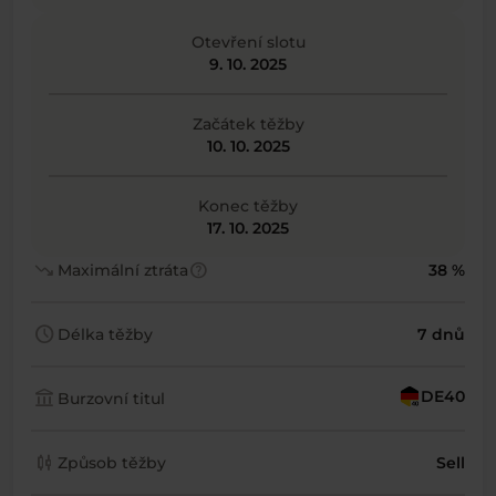
Otevření slotu
9. 10. 2025
Začátek těžby
10. 10. 2025
Konec těžby
17. 10. 2025
trending_down
help
Maximální ztráta
38 %
schedule
Délka těžby
7 dnů
account_balance
DE40
Burzovní titul
candlestick_chart
Způsob těžby
Sell