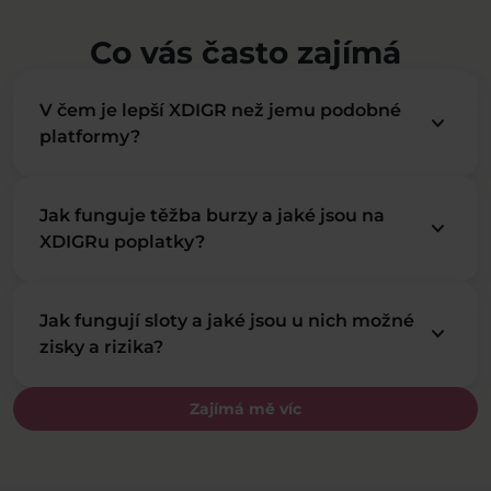
Co vás často zajímá
V čem je lepší XDIGR než jemu podobné
keyboard_arrow_down
platformy?
Jak funguje těžba burzy a jaké jsou na
keyboard_arrow_down
XDIGRu poplatky?
Jak fungují sloty a jaké jsou u nich možné
keyboard_arrow_down
zisky a rizika?
Zajímá mě víc