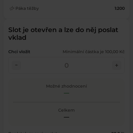
finance_mode
Páka těžby
1:200
Slot je otevřen a lze do něj poslat
vklad
Chci vložit
Minimální částka je 100,00 Kč
check_indeterminate_small
add
Možné zhodnocení
—
Celkem
—