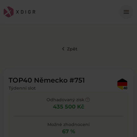
Me
menu
keyboard_arrow_left
Zpět
TOP40 Německo #751
Týdenní slot
help
Odhadovaný zisk
435 500 Kč
Možné zhodnocení
67 %