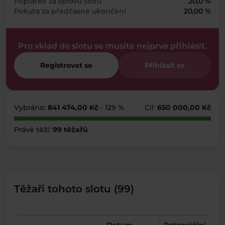
Poplatek za správu slotu
20,0 %
Pokuta za předčasné ukončení
20,00 %
Pro vklad do slotu se musíte nejprve přihlásit.
Registrovat se
Přihlásit se
Vybráno:
841 474,00 Kč
- 129 %
Cíl:
650 000,00 Kč
Právě těží:
99 těžařů
Těžaři tohoto slotu (99)