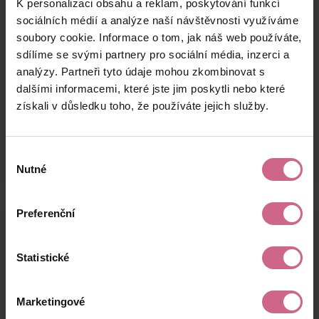
K personalizaci obsahu a reklam, poskytování funkcí
D****
9. 10. 2025
10 000 Kč
6 700 Kč
F****
21:19:23
sociálních médií a analýze naší návštěvnosti využíváme
soubory cookie. Informace o tom, jak náš web používáte,
T****
9. 10. 2025
20 750 Kč
13 902 Kč
sdílíme se svými partnery pro sociální média, inzerci a
P****
21:05:55
analýzy. Partneři tyto údaje mohou zkombinovat s
P****
9. 10. 2025
dalšími informacemi, které jste jim poskytli nebo které
112 Kč
75 Kč
D****
21:02:19
získali v důsledku toho, že používáte jejich služby.
keyboard_arrow_left
keyboard_arrow_right
1
2
…
11
Výběr
Nutné
souhlasu
Preferenční
Výsledky těžby
Statistické
Aktuální výsledek
Marketingové
72 800,78 Kč