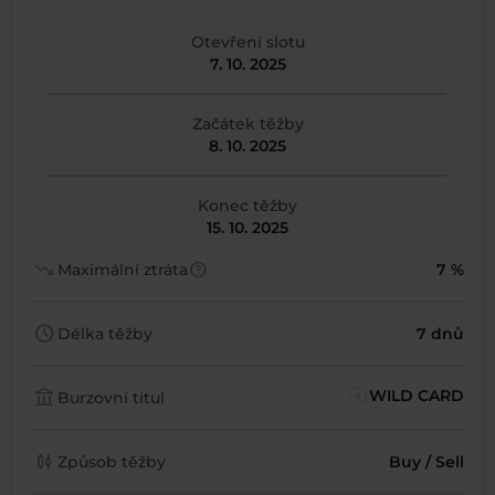
Otevření slotu
7. 10. 2025
Začátek těžby
8. 10. 2025
Konec těžby
15. 10. 2025
trending_down
help
Maximální ztráta
7 %
schedule
Délka těžby
7 dnů
account_balance
WILD CARD
Burzovní titul
candlestick_chart
Způsob těžby
Buy / Sell