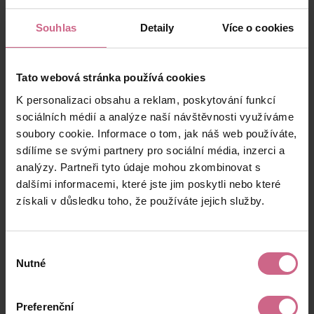
100 Kč
14 Kč
G****
23:30:02
Souhlas
Detaily
Více o cookies
P****
7. 10. 2025
2 000 Kč
300 Kč
F****
23:18:52
Tato webová stránka používá cookies
J****
7. 10. 2025
10 000 Kč
1 500 Kč
Š****
23:09:54
K personalizaci obsahu a reklam, poskytování funkcí
sociálních médií a analýze naší návštěvnosti využíváme
J****
7. 10. 2025
107 Kč
16 Kč
S****
22:12:34
soubory cookie. Informace o tom, jak náš web používáte,
sdílíme se svými partnery pro sociální média, inzerci a
S****
7. 10. 2025
1 000 Kč
150 Kč
analýzy. Partneři tyto údaje mohou zkombinovat s
M****
21:53:34
dalšími informacemi, které jste jim poskytli nebo které
T****
7. 10. 2025
získali v důsledku toho, že používáte jejich služby.
29 883 Kč
4 482 Kč
P****
21:18:21
P****
7. 10. 2025
100 Kč
14 Kč
Výběr
Š****
21:16:40
Nutné
souhlasu
G****
7. 10. 2025
1 706 Kč
255 Kč
B****
21:04:31
Preferenční