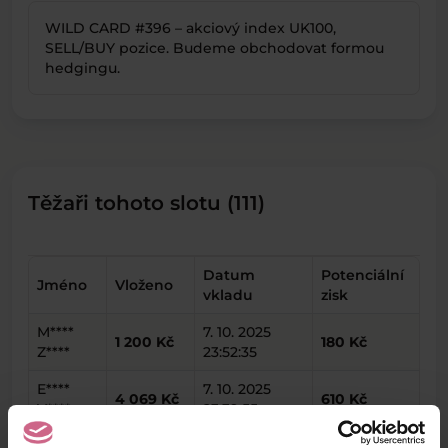
WILD CARD #396 – akciový index UK100,
SELL/BUY pozice. Budeme obchodovat formou
hedgingu.
Těžaři tohoto slotu (111)
Datum
Potenciální
Jméno
Vloženo
vkladu
zisk
M****
7. 10. 2025
1 200 Kč
180 Kč
Z****
23:52:35
E****
7. 10. 2025
4 069 Kč
610 Kč
V****
23:39:55
A****
7. 10. 2025