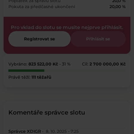
Poplatek za správu slotu
20,0 %
Pokuta za předčasné ukončení
20,00 %
Pro vklad do slotu se musíte nejprve přihlásit.
Registrovat se
Přihlásit se
Vybráno:
823 522,00 Kč
- 31 %
Cíl:
2 700 000,00 Kč
Právě těží:
111 těžařů
Komentáře správce slotu
Správce XDIGR ·
8. 10. 2025 - 7:25