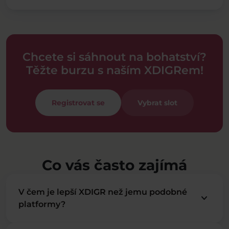
Chcete si sáhnout na bohatství?
Těžte burzu s naším XDIGRem!
Registrovat se
Vybrat slot
Co vás často zajímá
V čem je lepší XDIGR než jemu podobné
keyboard_arrow_down
platformy?