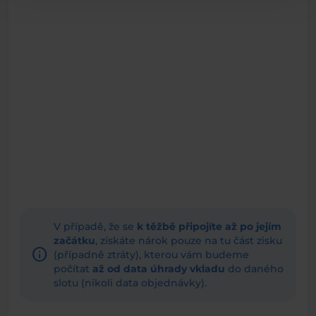
V případě, že se
k těžbě připojíte až po jejím
začátku
, získáte nárok pouze na tu část zisku
info
(případně ztráty), kterou vám budeme
počítat
až od data úhrady vkladu
do daného
slotu (nikoli data objednávky).