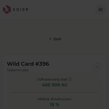
Me
menu
keyboard_arrow_left
Zpět
Wild Card #396
Týdenní slot
help
Odhadovaný zisk
405 000 Kč
Možné zhodnocení
15 %