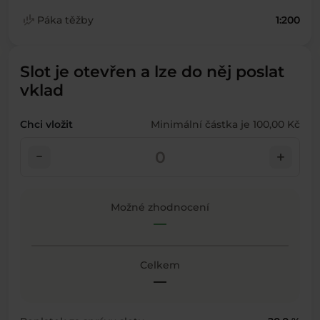
finance_mode
Páka těžby
1:200
Slot je otevřen a lze do něj poslat
vklad
Chci vložit
Minimální částka je 100,00 Kč
check_indeterminate_small
add
Možné zhodnocení
—
Celkem
—