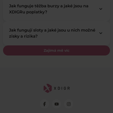
Jak funguje těžba burzy a jaké jsou na
keyboard_arrow_down
XDIGRu poplatky?
Jak fungují sloty a jaké jsou u nich možné
keyboard_arrow_down
zisky a rizika?
Zajímá mě víc