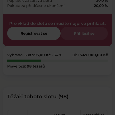
Poplatek za správu slotu
20,0 %
Pokuta za předčasné ukončení
20,00 %
Pro vklad do slotu se musíte nejprve přihlásit.
Registrovat se
Přihlásit se
Vybráno:
588 993,00 Kč
- 34 %
Cíl:
1 749 000,00 Kč
Právě těží:
98 těžařů
Těžaři tohoto slotu (98)