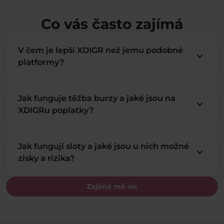
Co vás často zajímá
V čem je lepší XDIGR než jemu podobné
keyboard_arrow_down
platformy?
Jak funguje těžba burzy a jaké jsou na
keyboard_arrow_down
XDIGRu poplatky?
Jak fungují sloty a jaké jsou u nich možné
keyboard_arrow_down
zisky a rizika?
Zajímá mě víc