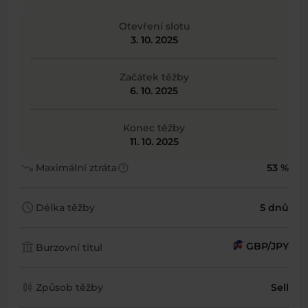
Otevření slotu
3. 10. 2025
Začátek těžby
6. 10. 2025
Konec těžby
11. 10. 2025
trending_down
help
Maximální ztráta
53 %
schedule
Délka těžby
5 dnů
account_balance
GBP/JPY
Burzovní titul
candlestick_chart
Způsob těžby
Sell