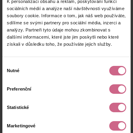
K personalizaci obsahu a reklam, poskytování funkcí
F****
5. 10. 2025
100 Kč
176 Kč
P****
19:52:48
sociálních médií a analýze naší návštěvnosti využíváme
soubory cookie. Informace o tom, jak náš web používáte,
S****
5. 10. 2025
1 000 Kč
1 760 Kč
sdílíme se svými partnery pro sociální média, inzerci a
M****
18:57:39
analýzy. Partneři tyto údaje mohou zkombinovat s
J****
5. 10. 2025
dalšími informacemi, které jste jim poskytli nebo které
1 000 Kč
1 760 Kč
F****
17:16:13
získali v důsledku toho, že používáte jejich služby.
keyboard_arrow_left
keyboard_arrow_right
1
2
…
11
Výběr
Nutné
souhlasu
Preferenční
Výsledky těžby
Statistické
Aktuální výsledek
Marketingové
26 679,43 Kč