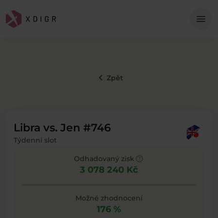
Me
menu
keyboard_arrow_left
Zpět
Libra vs. Jen #746
Týdenní slot
help
Odhadovaný zisk
3 078 240 Kč
Možné zhodnocení
176 %