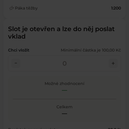
finance_mode
Páka těžby
1:200
Slot je otevřen a lze do něj poslat
vklad
Chci vložit
Minimální částka je 100,00 Kč
check_indeterminate_small
add
Možné zhodnocení
—
Celkem
—