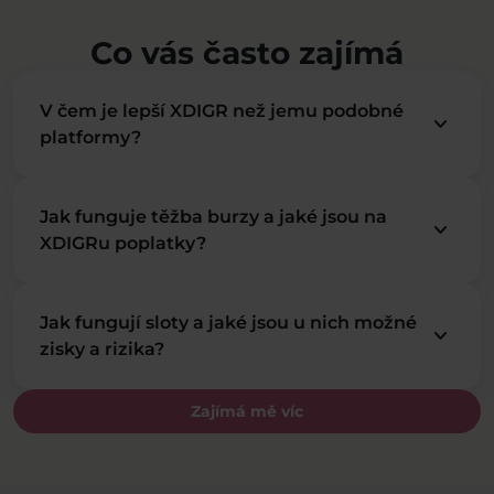
Co vás často zajímá
V čem je lepší XDIGR než jemu podobné
keyboard_arrow_down
platformy?
Jak funguje těžba burzy a jaké jsou na
keyboard_arrow_down
XDIGRu poplatky?
Jak fungují sloty a jaké jsou u nich možné
keyboard_arrow_down
zisky a rizika?
Zajímá mě víc