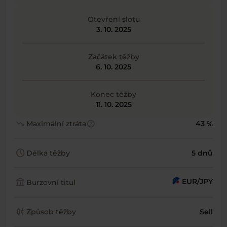
Otevření slotu
3. 10. 2025
Začátek těžby
6. 10. 2025
Konec těžby
11. 10. 2025
trending_down
help
Maximální ztráta
43 %
schedule
Délka těžby
5 dnů
account_balance
EUR/JPY
Burzovní titul
candlestick_chart
Způsob těžby
Sell