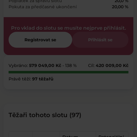
Poplatek za správu slotu
20,0 %
Pokuta za předčasné ukončení
20,00 %
Pro vklad do slotu se musíte nejprve přihlásit.
Registrovat se
Přihlásit se
Vybráno:
579 049,00 Kč
- 138 %
Cíl:
420 009,00 Kč
Právě těží:
97 těžařů
Těžaři tohoto slotu (97)