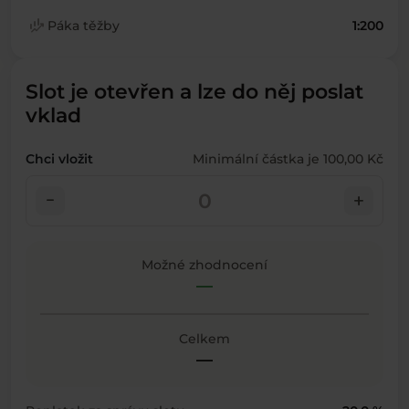
finance_mode
Páka těžby
1:200
Slot je otevřen a lze do něj poslat
vklad
Chci vložit
Minimální částka je 100,00 Kč
check_indeterminate_small
add
Možné zhodnocení
—
Celkem
—