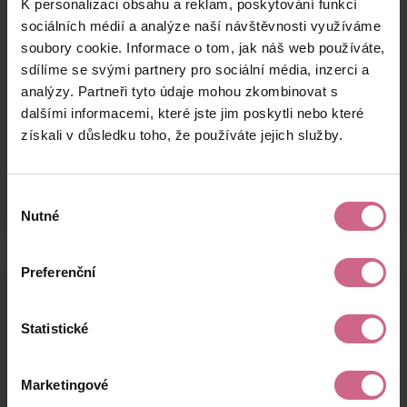
K personalizaci obsahu a reklam, poskytování funkcí
J****
5. 10. 2025
500 Kč
785 Kč
V****
19:29:02
sociálních médií a analýze naší návštěvnosti využíváme
soubory cookie. Informace o tom, jak náš web používáte,
S****
5. 10. 2025
1 000 Kč
1 570 Kč
sdílíme se svými partnery pro sociální média, inzerci a
M****
18:57:17
analýzy. Partneři tyto údaje mohou zkombinovat s
R****
5. 10. 2025
dalšími informacemi, které jste jim poskytli nebo které
1 000 Kč
1 570 Kč
N****
17:36:54
získali v důsledku toho, že používáte jejich služby.
keyboard_arrow_left
keyboard_arrow_right
1
2
…
11
Výběr
Nutné
souhlasu
Preferenční
Výsledky těžby
Statistické
Aktuální výsledek
Marketingové
16 755,48 Kč