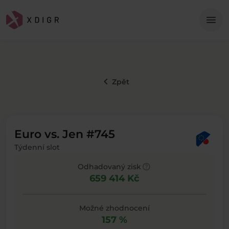
Me
menu
keyboard_arrow_left
Zpět
Euro vs. Jen #745
Týdenní slot
help
Odhadovaný zisk
659 414 Kč
Možné zhodnocení
157 %