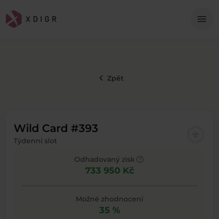
Me
menu
keyboard_arrow_left
Zpět
Wild Card #393
Týdenní slot
help
Odhadovaný zisk
733 950 Kč
Možné zhodnocení
35 %