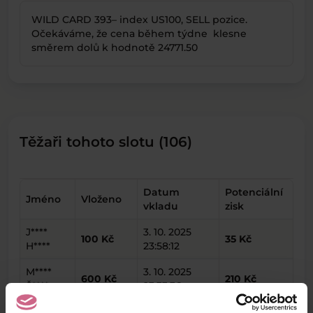
WILD CARD 393– index US100, SELL pozice.
Očekáváme, že cena během týdne klesne
směrem dolů k hodnotě 24771.50
Těžaři tohoto slotu (106)
Datum
Potenciální
Jméno
Vloženo
vkladu
zisk
J****
3. 10. 2025
100 Kč
35 Kč
H****
23:58:12
M****
3. 10. 2025
600 Kč
210 Kč
Š****
23:33:36
S****
3. 10. 2025