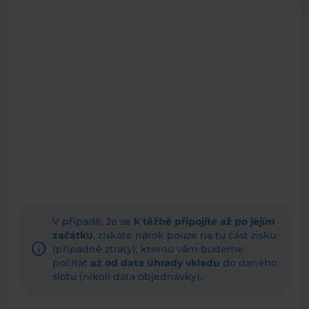
V případě, že se
k těžbě připojíte až po jejím
začátku
, získáte nárok pouze na tu část zisku
info
(případně ztráty), kterou vám budeme
počítat
až od data úhrady vkladu
do daného
slotu (nikoli data objednávky).