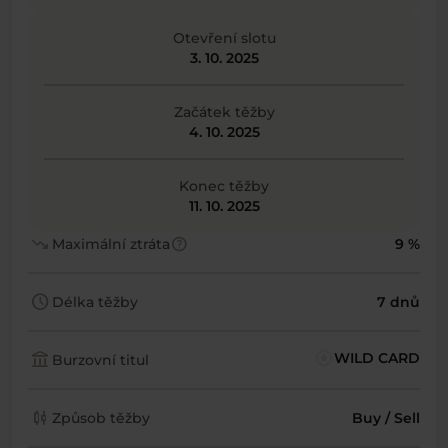
Otevření slotu
3. 10. 2025
Začátek těžby
4. 10. 2025
Konec těžby
11. 10. 2025
trending_down
help
Maximální ztráta
9 %
schedule
Délka těžby
7 dnů
account_balance
WILD CARD
Burzovní titul
candlestick_chart
Způsob těžby
Buy / Sell