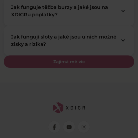
Jak funguje těžba burzy a jaké jsou na
keyboard_arrow_down
XDIGRu poplatky?
Jak fungují sloty a jaké jsou u nich možné
keyboard_arrow_down
zisky a rizika?
Zajímá mě víc