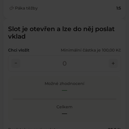
finance_mode
Páka těžby
1:5
Slot je otevřen a lze do něj poslat
vklad
Chci vložit
Minimální částka je 100,00 Kč
check_indeterminate_small
add
Možné zhodnocení
—
Celkem
—