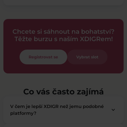
Chcete si sáhnout na bohatství?
Těžte burzu s naším XDIGRem!
Registrovat se
Vybrat slot
Co vás často zajímá
V čem je lepší XDIGR než jemu podobné
keyboard_arrow_down
platformy?