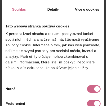
100 Kč
35 Kč
V****
22:38:23
Souhlas
Detaily
Více o cookies
B****
3. 10. 2025
1 000 Kč
350 Kč
Z****
22:28:43
Tato webová stránka používá cookies
K****
3. 10. 2025
10 000 Kč
3 500 Kč
Z****
22:27:14
K personalizaci obsahu a reklam, poskytování funkcí
sociálních médií a analýze naší návštěvnosti využíváme
M****
3. 10. 2025
43 500 Kč
15 225 Kč
H****
22:26:18
soubory cookie. Informace o tom, jak náš web používáte,
sdílíme se svými partnery pro sociální média, inzerci a
M****
3. 10. 2025
100 Kč
35 Kč
analýzy. Partneři tyto údaje mohou zkombinovat s
K****
22:22:57
dalšími informacemi, které jste jim poskytli nebo které
T****
3. 10. 2025
získali v důsledku toho, že používáte jejich služby.
35 000 Kč
12 250 Kč
M****
22:14:49
V****
3. 10. 2025
700 Kč
245 Kč
Výběr
S****
22:03:06
Nutné
souhlasu
P****
3. 10. 2025
1 000 Kč
350 Kč
N****
21:36:08
Preferenční