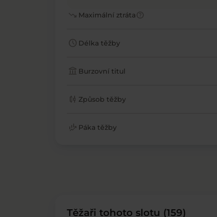
trending_down
help
Maximální ztráta
schedule
Délka těžby
account_balance
Burzovní titul
candlestick_chart
Způsob těžby
finance_mode
Páka těžby
Těžaři tohoto slotu (159)