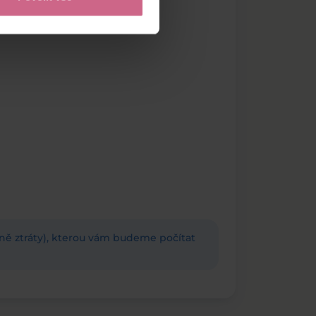
adně ztráty), kterou vám budeme počítat