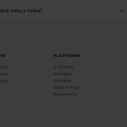
keyboard_arrow_down
žné zisky a rizika?
NÍ
PLATFORMA
sloty
O XDIGRu
loty
Kontakty
guje
Aktuality
Časté dotazy
Dokumenty