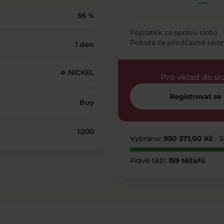
—
56 %
Poplatek za správu slotu
Pokuta za předčasné uko
1 den
NICKEL
Pro vklad do sl
Registrovat se
Buy
1:200
Vybráno:
950 371,00 Kč
- 
Právě těží:
159 těžařů