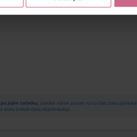
ž po jejím začátku
, získáte nárok pouze na tu část zisku (příp
 slotu (nikoli data objednávky).