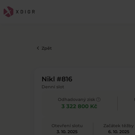
keyboard_arrow_left
Zpět
Nikl #816
Denní slot
help
Odhadovaný zisk
3 322 800 Kč
Otevření slotu
Začátek těžby
3. 10. 2025
6. 10. 2025