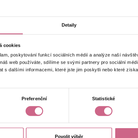
keyboard_arrow_left
keyboard_arrow_right
1
2
…
17
Detaily
á cookies
klam, poskytování funkcí sociálních médií a analýze naší návšt
 náš web používáte, sdílíme se svými partnery pro sociální média
 s dalšími informacemi, které jste jim poskytli nebo které získa
Aktuální výsledek
32 996,25 Kč
Preferenční
Statistické
Povolit výběr