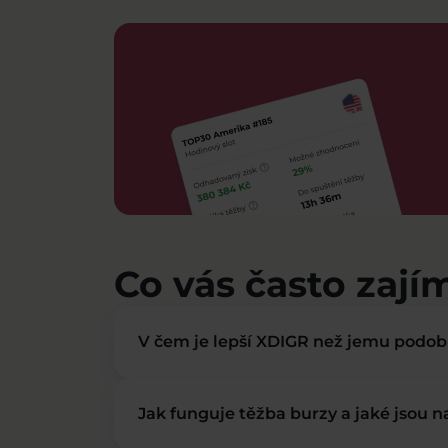
Co vás často zají
V čem je lepší XDIGR než jemu podo
Jak funguje těžba burzy a jaké jsou 