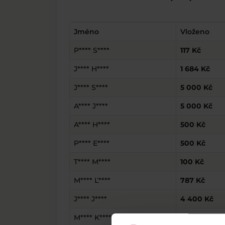
Jméno
Vloženo
P**** S****
117 Kč
J**** H****
1 684 Kč
J**** S****
5 000 Kč
A**** J****
5 000 Kč
A**** H****
500 Kč
P**** E****
500 Kč
T**** M****
100 Kč
M**** Ľ****
787 Kč
J**** J****
4 400 Kč
M**** K****
22 000 Kč