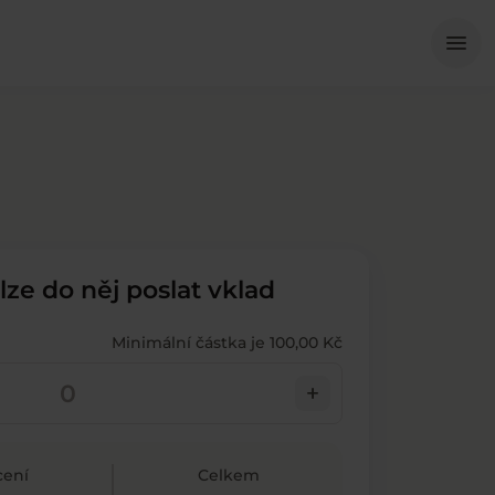
Me
menu
 lze do něj poslat vklad
Minimální částka je 100,00 Kč
add
ení
Celkem