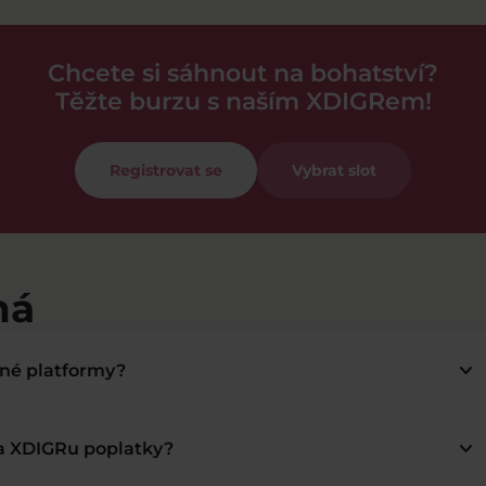
Chcete si sáhnout na bohatství?
Těžte burzu s naším XDIGRem!
Registrovat se
Vybrat slot
má
keyboard_arrow_down
bné platformy?
keyboard_arrow_down
na XDIGRu poplatky?