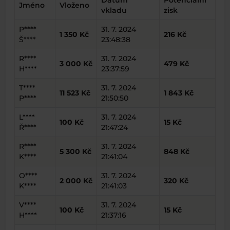
Datum
Potenciální
Jméno
Vloženo
vkladu
zisk
P****
31. 7. 2024
1 350 Kč
216 Kč
Š****
23:48:38
R****
31. 7. 2024
3 000 Kč
479 Kč
H****
23:37:59
T****
31. 7. 2024
11 523 Kč
1 843 Kč
P****
21:50:50
L****
31. 7. 2024
100 Kč
15 Kč
Ř****
21:47:24
R****
31. 7. 2024
5 300 Kč
848 Kč
K****
21:41:04
O****
31. 7. 2024
2 000 Kč
320 Kč
K****
21:41:03
V****
31. 7. 2024
100 Kč
15 Kč
H****
21:37:16