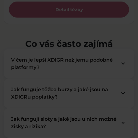
Detail těžby
Co vás často zajímá
V čem je lepší XDIGR než jemu podobné
keyboard_arrow_down
platformy?
Jak funguje těžba burzy a jaké jsou na
keyboard_arrow_down
XDIGRu poplatky?
Jak fungují sloty a jaké jsou u nich možné
keyboard_arrow_down
zisky a rizika?