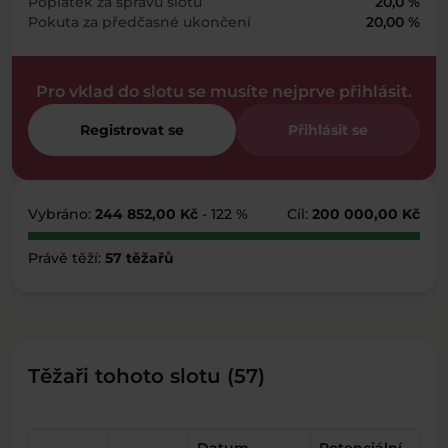
Poplatek za správu slotu
20,0 %
Pokuta za předčasné ukončení
20,00 %
Pro vklad do slotu se musíte nejprve přihlásit.
Registrovat se
Přihlásit se
Vybráno:
244 852,00 Kč
- 122 %
Cíl:
200 000,00 Kč
Právě těží:
57 těžařů
Těžaři tohoto slotu (57)