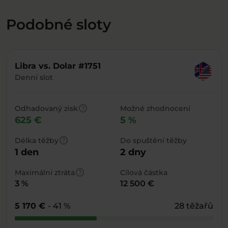
Podobné sloty
Libra vs. Dolar #1751
Denní slot
help
Odhadovaný zisk
Možné zhodnocení
625 €
5 %
help
Délka těžby
Do spuštění těžby
1 den
2 dny
help
Maximální ztráta
Cílová částka
3 %
12 500 €
5 170 €
- 41 %
28 těžařů