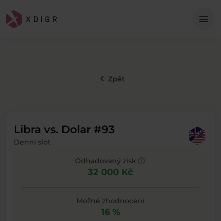
Me
menu
keyboard_arrow_left
Zpět
Libra vs. Dolar #93
Denní slot
help
Odhadovaný zisk
32 000 Kč
Možné zhodnocení
16 %