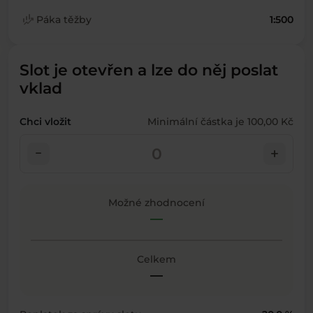
finance_mode
Páka těžby
1:500
Slot je otevřen a lze do něj poslat
vklad
Chci vložit
Minimální částka je 100,00 Kč
check_indeterminate_small
add
Možné zhodnocení
—
Celkem
—