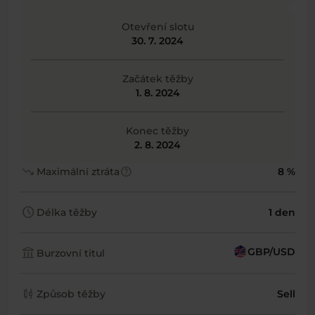
Otevření slotu
30. 7. 2024
Začátek těžby
1. 8. 2024
Konec těžby
2. 8. 2024
trending_down
help
Maximální ztráta
8 %
schedule
Délka těžby
1 den
account_balance
GBP/USD
Burzovní titul
candlestick_chart
Způsob těžby
Sell