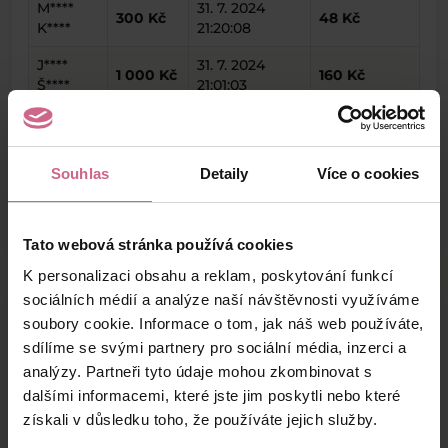
M****
31. 7. 2024
300 Kč
48 Kč
K****
21:20:08
J****
31. 7. 2024
1 000 Kč
160 Kč
Š****
21:01:03
J****
31. 7. 2024
3 617 Kč
578 Kč
S****
20:50:04
Souhlas
Detaily
Více o cookies
keyboard_arrow_left
keyboard_arrow_right
1
2
…
6
Tato webová stránka používá cookies
K personalizaci obsahu a reklam, poskytování funkcí
sociálních médií a analýze naší návštěvnosti využíváme
soubory cookie. Informace o tom, jak náš web používáte,
Výsledky těžby
sdílíme se svými partnery pro sociální média, inzerci a
analýzy. Partneři tyto údaje mohou zkombinovat s
dalšími informacemi, které jste jim poskytli nebo které
Aktuální výsledek
získali v důsledku toho, že používáte jejich služby.
42 027,57 Kč