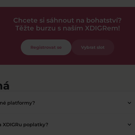
Chcete si sáhnout na bohatství?
Těžte burzu s naším XDIGRem!
Registrovat se
Vybrat slot
má
keyboard_arrow_down
bné platformy?
keyboard_arrow_down
na XDIGRu poplatky?