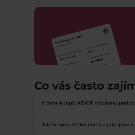
Co vás často zají
V čem je lepší XDIGR než jemu podo
Jak funguje těžba burzy a jaké jsou 