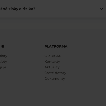
keyboard_arrow_down
žné zisky a rizika?
NÍ
PLATFORMA
sloty
O XDIGRu
loty
Kontakty
guje
Aktuality
Časté dotazy
Dokumenty