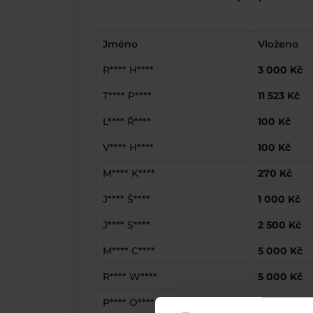
Jméno
Vloženo
R**** H****
3 000 Kč
T**** P****
11 523 Kč
L**** Ř****
100 Kč
V**** H****
100 Kč
M**** K****
270 Kč
J**** Š****
1 000 Kč
J**** S****
2 500 Kč
M**** C****
5 000 Kč
R**** W****
5 000 Kč
P**** O****
400 Kč