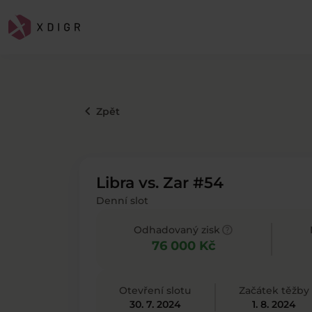
keyboard_arrow_left
Zpět
Libra vs. Zar #54
Denní slot
help
Odhadovaný zisk
76 000 Kč
Otevření slotu
Začátek těžby
30. 7. 2024
1. 8. 2024