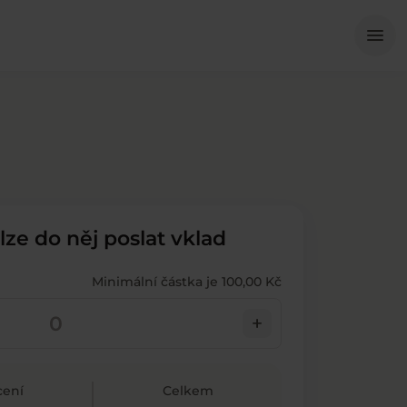
Me
menu
 lze do něj poslat vklad
Minimální částka je 100,00 Kč
add
ení
Celkem