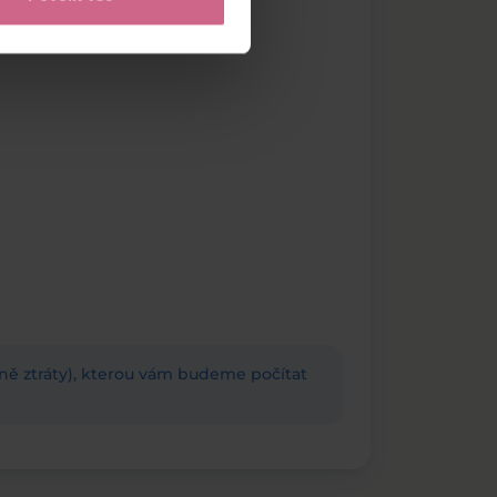
adně ztráty), kterou vám budeme počítat