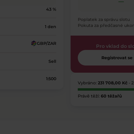
—
43 %
Poplatek za správu slotu
Pokuta za předčasné uko
1 den
GBP/ZAR
Pro vklad do sl
Registrovat se
Sell
1:500
Vybráno:
231 708,00 Kč
- 
Právě těží:
60 těžařů