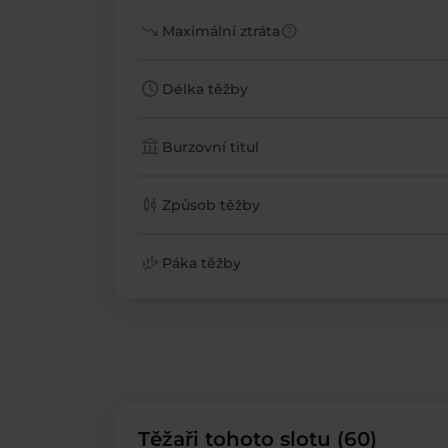
trending_down
help
Maximální ztráta
schedule
Délka těžby
account_balance
Burzovní titul
candlestick_chart
Způsob těžby
finance_mode
Páka těžby
Těžaři tohoto slotu (60)