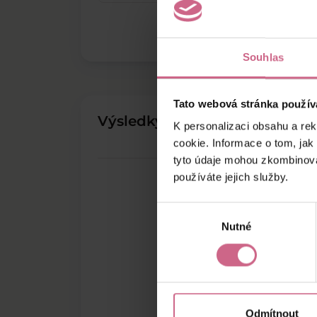
Souhlas
Tato webová stránka použív
Výsledky těžby
K personalizaci obsahu a re
cookie. Informace o tom, jak
tyto údaje mohou zkombinovat
používáte jejich služby.
Výběr
Nutné
souhlasu
Odmítnout