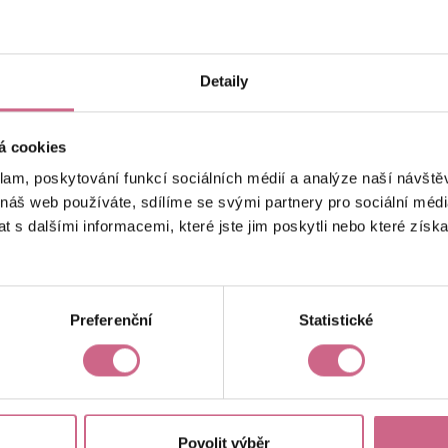
keyboard_arrow_left
keyboard_arrow_right
1
2
…
7
Detaily
á cookies
klam, poskytování funkcí sociálních médií a analýze naší návšt
 náš web používáte, sdílíme se svými partnery pro sociální média
 s dalšími informacemi, které jste jim poskytli nebo které získa
Aktuální výsledek
13 494,00 Kč
Preferenční
Statistické
Povolit výběr