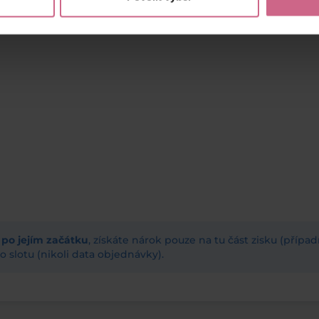
ž po jejím začátku
, získáte nárok pouze na tu část zisku (příp
 slotu (nikoli data objednávky).