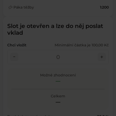
finance_mode
Páka těžby
1:200
Slot je otevřen a lze do něj poslat
vklad
Chci vložit
Minimální částka je 100,00 Kč
check_indeterminate_small
add
Možné zhodnocení
—
Celkem
—