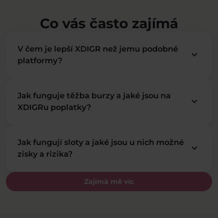
Co vás často zajímá
V čem je lepší XDIGR než jemu podobné
keyboard_arrow_down
platformy?
Jak funguje těžba burzy a jaké jsou na
keyboard_arrow_down
XDIGRu poplatky?
Jak fungují sloty a jaké jsou u nich možné
keyboard_arrow_down
zisky a rizika?
Zajímá mě víc