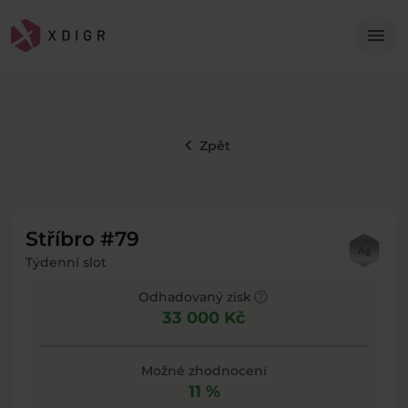
Me
menu
keyboard_arrow_left
Zpět
Stříbro #79
Týdenní slot
help
Odhadovaný zisk
33 000 Kč
Možné zhodnocení
11 %