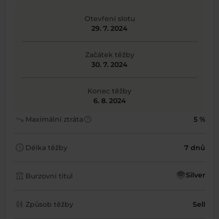
Otevření slotu
29. 7. 2024
Začátek těžby
30. 7. 2024
Konec těžby
6. 8. 2024
trending_down
help
Maximální ztráta
5 %
schedule
Délka těžby
7 dnů
account_balance
Silver
Burzovní titul
candlestick_chart
Způsob těžby
Sell