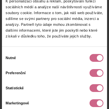
K personalizaci obsahu a reklam, poskytování funkcí
J****
29. 7. 2024
7 000 Kč
770 Kč
S****
18:09:58
sociálních médií a analýze naší návštěvnosti využíváme
soubory cookie. Informace o tom, jak náš web používáte,
R****
29. 7. 2024
1 500 Kč
165 Kč
sdílíme se svými partnery pro sociální média, inzerci a
N****
18:09:10
analýzy. Partneři tyto údaje mohou zkombinovat s
J****
29. 7. 2024
dalšími informacemi, které jste jim poskytli nebo které
1 000 Kč
110 Kč
Š****
18:04:00
získali v důsledku toho, že používáte jejich služby.
keyboard_arrow_left
keyboard_arrow_right
1
2
4
Výběr
Nutné
souhlasu
Preferenční
Výsledky těžby
Statistické
Aktuální výsledek
Marketingové
16 686,37 Kč