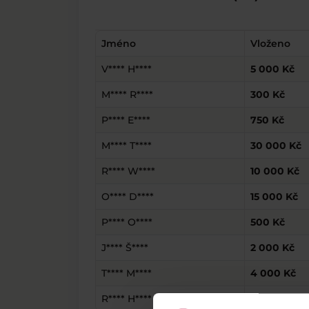
Jméno
Vloženo
V**** H****
5 000 Kč
M**** R****
300 Kč
P**** E****
750 Kč
M**** T****
30 000 Kč
R**** W****
10 000 Kč
O**** D****
15 000 Kč
P**** O****
500 Kč
J**** Š****
2 000 Kč
T**** M****
4 000 Kč
R**** H****
1 200 Kč