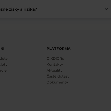
keyboard_arrow_down
žné zisky a rizika?
NÍ
PLATFORMA
sloty
O XDIGRu
loty
Kontakty
guje
Aktuality
Časté dotazy
Dokumenty