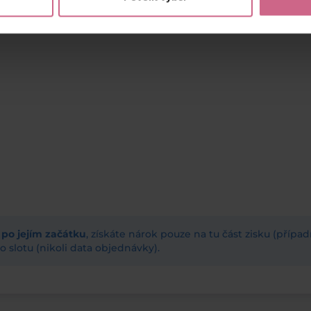
ž po jejím začátku
, získáte nárok pouze na tu část zisku (příp
 slotu (nikoli data objednávky).