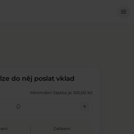
Me
menu
 lze do něj poslat vklad
Minimální částka je 100,00 Kč
add
ení
Celkem