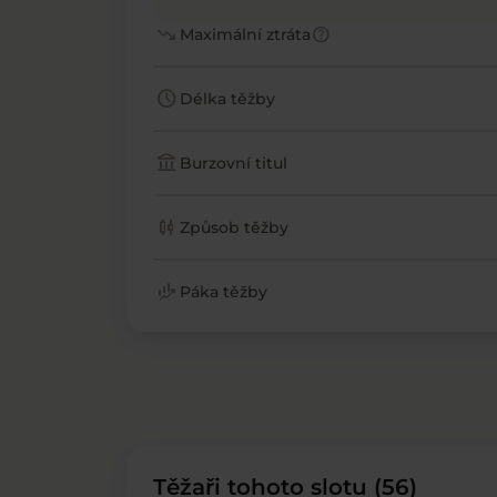
trending_down
help
Maximální ztráta
schedule
Délka těžby
account_balance
Burzovní titul
candlestick_chart
Způsob těžby
finance_mode
Páka těžby
Těžaři tohoto slotu (56)