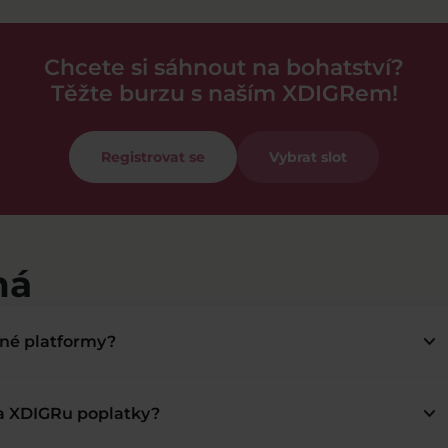
Chcete si sáhnout na bohatství?
Těžte burzu s naším XDIGRem!
Registrovat se
Vybrat slot
má
keyboard_arrow_down
bné platformy?
keyboard_arrow_down
na XDIGRu poplatky?