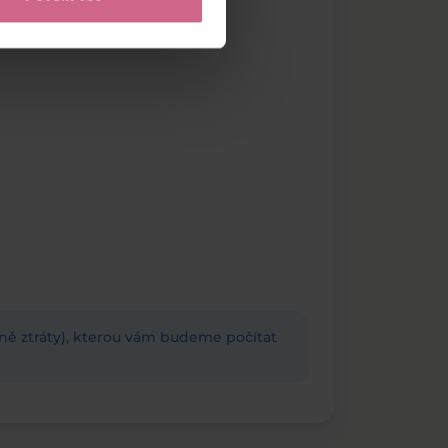
adně ztráty), kterou vám budeme počítat