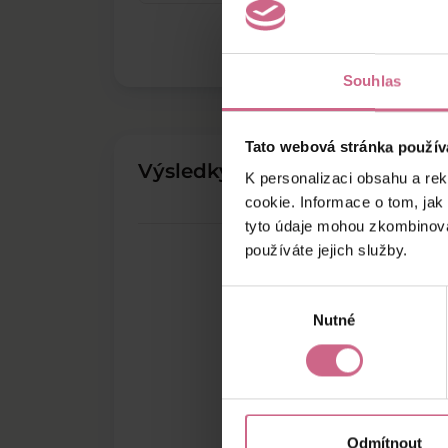
Souhlas
Tato webová stránka použív
Výsledky těžby
K personalizaci obsahu a re
cookie. Informace o tom, jak
tyto údaje mohou zkombinovat
používáte jejich služby.
Výběr
Nutné
souhlasu
Odmítnout