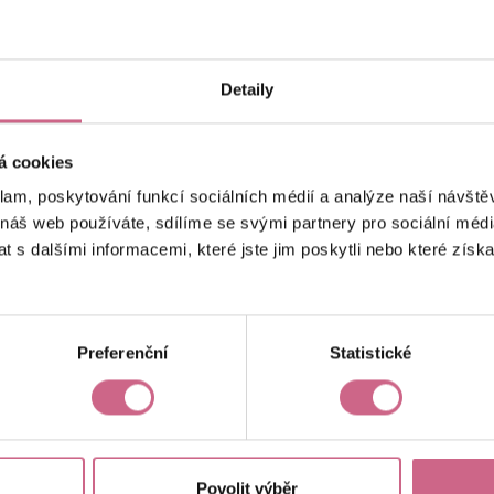
keyboard_arrow_left
keyboard_arrow_right
1
2
…
6
Detaily
á cookies
klam, poskytování funkcí sociálních médií a analýze naší návšt
 náš web používáte, sdílíme se svými partnery pro sociální média
 s dalšími informacemi, které jste jim poskytli nebo které získa
Aktuální výsledek
21 244,52 Kč
Preferenční
Statistické
Povolit výběr