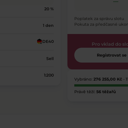
—
20 %
Poplatek za správu slotu
Pokuta za předčasné uko
1 den
DE40
Pro vklad do sl
Registrovat se
Sell
1:200
Vybráno:
276 255,00 Kč
- 
Právě těží:
56 těžařů