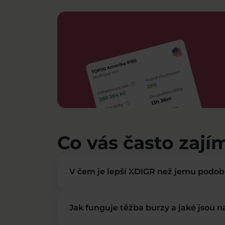
Co vás často zají
V čem je lepší XDIGR než jemu podo
Jak funguje těžba burzy a jaké jsou 