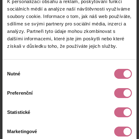
K personalizaci obsahu a reklam, poskytování funkcí
J****
28. 7. 2024
2 000 Kč
5 800 Kč
Š****
20:22:42
sociálních médií a analýze naší návštěvnosti využíváme
soubory cookie. Informace o tom, jak náš web používáte,
P****
28. 7. 2024
500 Kč
1 450 Kč
sdílíme se svými partnery pro sociální média, inzerci a
O****
20:14:44
analýzy. Partneři tyto údaje mohou zkombinovat s
S****
28. 7. 2024
dalšími informacemi, které jste jim poskytli nebo které
3 000 Kč
8 700 Kč
M****
20:12:17
získali v důsledku toho, že používáte jejich služby.
keyboard_arrow_left
keyboard_arrow_right
1
2
…
9
Výběr
Nutné
souhlasu
Preferenční
Výsledky těžby
Statistické
Aktuální výsledek
Marketingové
20 737,06 Kč