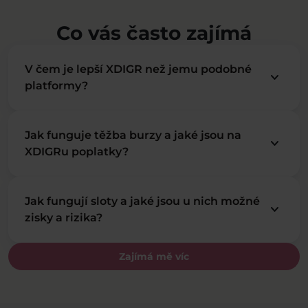
Co vás často zajímá
V čem je lepší XDIGR než jemu podobné
keyboard_arrow_down
platformy?
Jak funguje těžba burzy a jaké jsou na
keyboard_arrow_down
XDIGRu poplatky?
Jak fungují sloty a jaké jsou u nich možné
keyboard_arrow_down
zisky a rizika?
Zajímá mě víc