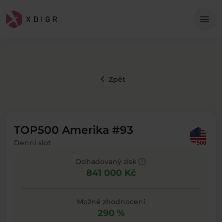
Me
menu
keyboard_arrow_left
Zpět
TOP500 Amerika #93
Denní slot
help
Odhadovaný zisk
841 000 Kč
Možné zhodnocení
290 %