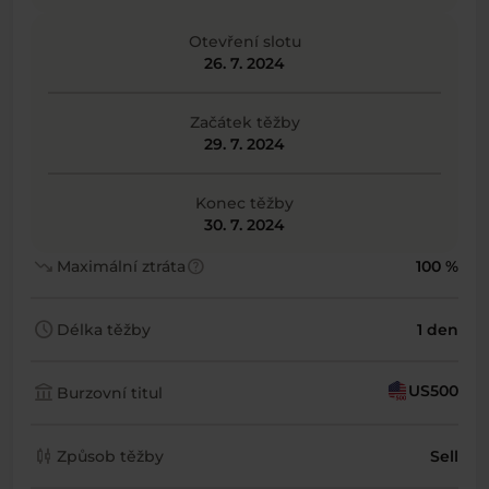
Otevření slotu
26. 7. 2024
Začátek těžby
29. 7. 2024
Konec těžby
30. 7. 2024
trending_down
help
Maximální ztráta
100 %
schedule
Délka těžby
1 den
account_balance
US500
Burzovní titul
candlestick_chart
Způsob těžby
Sell