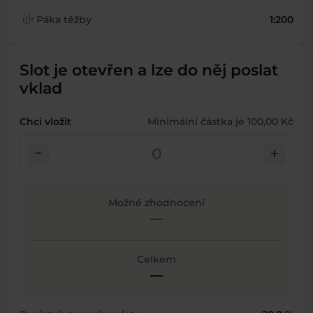
finance_mode
Páka těžby
1:200
Slot je otevřen a lze do něj poslat
vklad
Chci vložit
Minimální částka je 100,00 Kč
check_indeterminate_small
add
Možné zhodnocení
—
Celkem
—