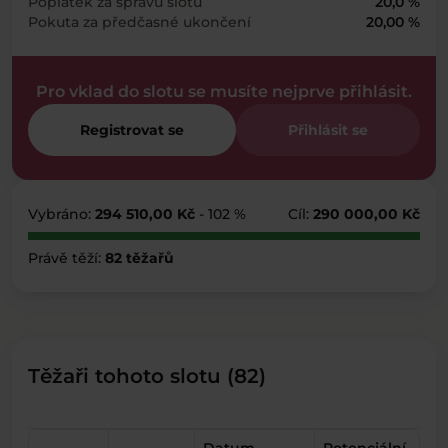
Poplatek za správu slotu
20,0 %
Pokuta za předčasné ukončení
20,00 %
Pro vklad do slotu se musíte nejprve přihlásit.
Registrovat se
Přihlásit se
Vybráno:
294 510,00 Kč
- 102 %
Cíl:
290 000,00 Kč
Právě těží:
82 těžařů
Těžaři tohoto slotu (82)