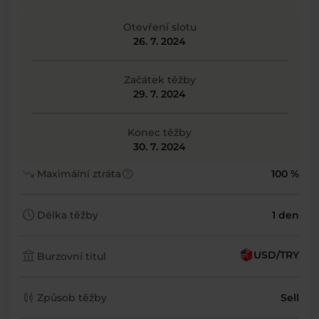
Otevření slotu
26. 7. 2024
Začátek těžby
29. 7. 2024
Konec těžby
30. 7. 2024
trending_down
help
Maximální ztráta
100 %
schedule
Délka těžby
1 den
account_balance
USD/TRY
Burzovní titul
candlestick_chart
Způsob těžby
Sell