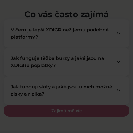
Co vás často zajímá
V čem je lepší XDIGR než jemu podobné
keyboard_arrow_down
platformy?
Jak funguje těžba burzy a jaké jsou na
keyboard_arrow_down
XDIGRu poplatky?
Jak fungují sloty a jaké jsou u nich možné
keyboard_arrow_down
zisky a rizika?
Zajímá mě víc