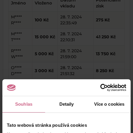
Datum
Potenciální
Jméno
Vloženo
vkladu
zisk
M****
28. 7. 2024
100 Kč
275 Kč
R****
22:35:49
M****
28. 7. 2024
15 000 Kč
41 250 Kč
T****
22:10:31
R****
28. 7. 2024
5 000 Kč
13 750 Kč
W****
21:59:00
O****
28. 7. 2024
3 000 Kč
8 250 Kč
D****
21:51:32
P****
28. 7. 2024
500 Kč
1 375 Kč
O****
20:22:59
J****
28. 7. 2024
Souhlas
Detaily
Více o cookies
2 000 Kč
5 500 Kč
Š****
20:20:22
T****
28. 7. 2024
4 000 Kč
11 000 Kč
M****
20:18:45
Tato webová stránka používá cookies