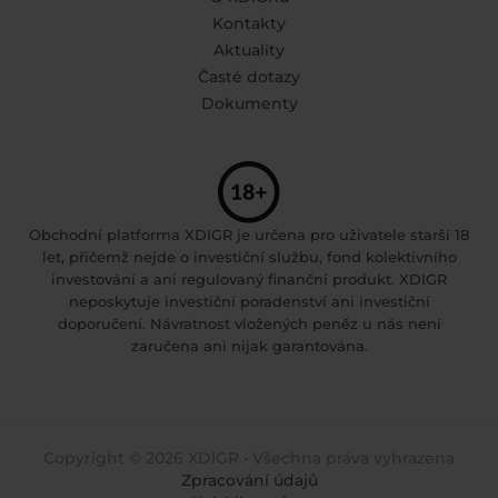
Kontakty
Aktuality
Časté dotazy
Dokumenty
Obchodní platforma XDIGR je určena pro uživatele starší 18
let, přičemž nejde o investiční službu, fond kolektivního
investování a ani regulovaný finanční produkt. XDIGR
neposkytuje investiční poradenství ani investiční
doporučení. Návratnost vložených peněz u nás není
zaručena ani nijak garantována.
Copyright © 2026 XDIGR • Všechna práva vyhrazena
Zpracování údajů