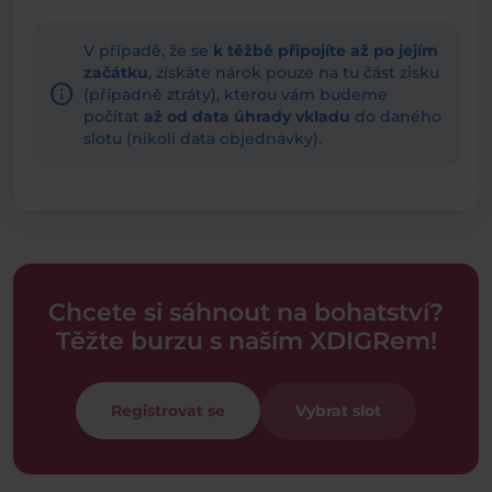
V případě, že se
k těžbě připojíte až po jejím
začátku
, získáte nárok pouze na tu část zisku
info
(případně ztráty), kterou vám budeme
počítat
až od data úhrady vkladu
do daného
slotu (nikoli data objednávky).
Chcete si sáhnout na bohatství?
Těžte burzu s naším XDIGRem!
Registrovat se
Vybrat slot