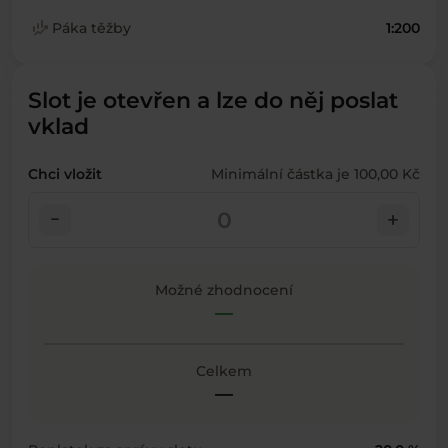
finance_mode
Páka těžby
1:200
Slot je otevřen a lze do něj poslat
vklad
Chci vložit
Minimální částka je 100,00 Kč
check_indeterminate_small
add
Možné zhodnocení
—
Celkem
—