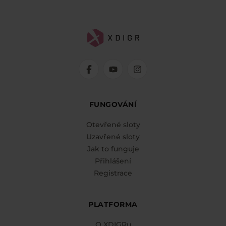
FUNGOVÁNÍ
Otevřené sloty
Uzavřené sloty
Jak to funguje
Přihlášení
Registrace
PLATFORMA
O XDIGRu