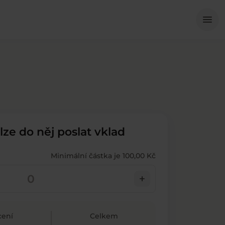
Me
menu
 lze do něj poslat vklad
Minimální částka je 100,00 Kč
add
ení
Celkem