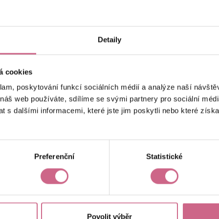
keyboard_arrow_left
keyboard_arrow_right
1
2
…
8
Detaily
á cookies
klam, poskytování funkcí sociálních médií a analýze naší návšt
 náš web používáte, sdílíme se svými partnery pro sociální média
 s dalšími informacemi, které jste jim poskytli nebo které získa
Aktuální výsledek
18 228,60 Kč
Preferenční
Statistické
Povolit výběr