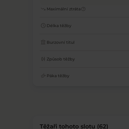
trending_down
help
Maximální ztráta
schedule
Délka těžby
account_balance
Burzovní titul
candlestick_chart
Způsob těžby
finance_mode
Páka těžby
Těžaři tohoto slotu (62)