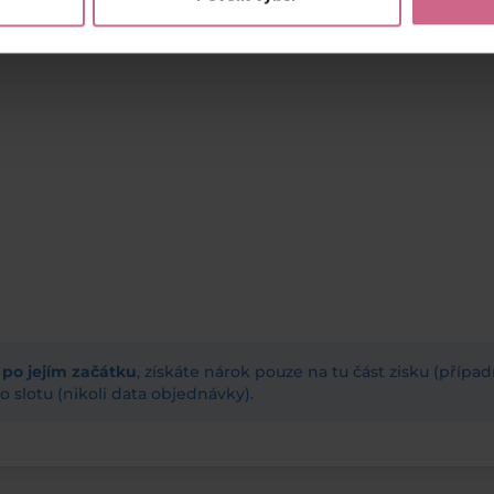
ž po jejím začátku
, získáte nárok pouze na tu část zisku (příp
 slotu (nikoli data objednávky).