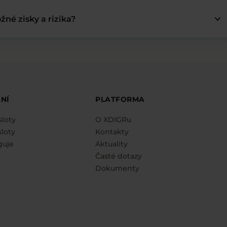
keyboard_arrow_down
žné zisky a rizika?
NÍ
PLATFORMA
sloty
O XDIGRu
loty
Kontakty
guje
Aktuality
Časté dotazy
Dokumenty