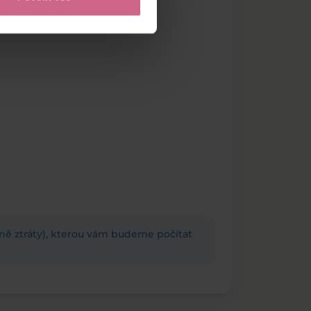
adně ztráty), kterou vám budeme počítat