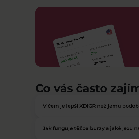
Co vás často zají
V čem je lepší XDIGR než jemu podo
Jak funguje těžba burzy a jaké jsou 