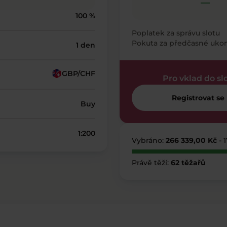
—
100 %
Poplatek za správu slotu
Pokuta za předčasné uko
1 den
GBP/CHF
Pro vklad do sl
Registrovat se
Buy
1:200
Vybráno:
266 339,00 Kč
- 
Právě těží:
62 těžařů