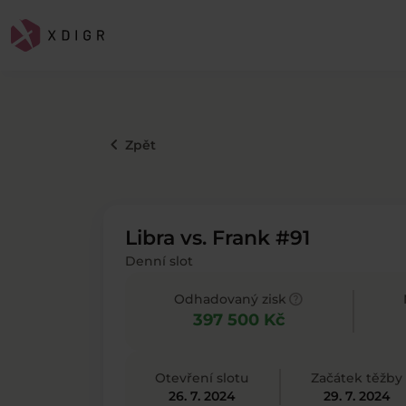
keyboard_arrow_left
Zpět
Libra vs. Frank #91
Denní slot
help
Odhadovaný zisk
397 500 Kč
Otevření slotu
Začátek těžby
26. 7. 2024
29. 7. 2024