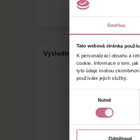
Souhlas
Tato webová stránka použív
Výsledky těžby
K personalizaci obsahu a re
cookie. Informace o tom, jak
tyto údaje mohou zkombinovat
používáte jejich služby.
Výběr
Nutné
souhlasu
Odmítnout