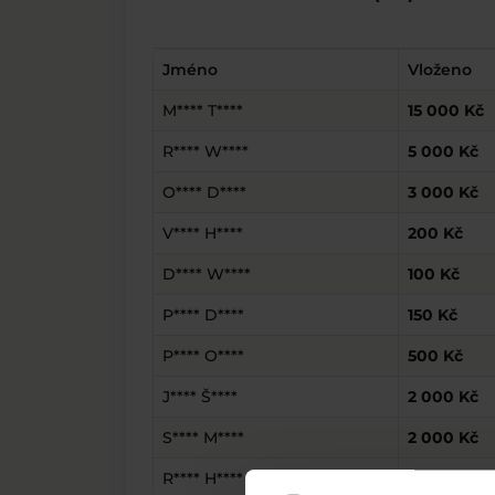
Jméno
Vloženo
M**** T****
15 000 Kč
R**** W****
5 000 Kč
O**** D****
3 000 Kč
V**** H****
200 Kč
D**** W****
100 Kč
P**** D****
150 Kč
P**** O****
500 Kč
J**** Š****
2 000 Kč
S**** M****
2 000 Kč
R**** H****
800 Kč