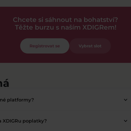
Chcete si sáhnout na bohatství?
Těžte burzu s naším XDIGRem!
Registrovat se
Vybrat slot
má
keyboard_arrow_down
bné platformy?
keyboard_arrow_down
na XDIGRu poplatky?