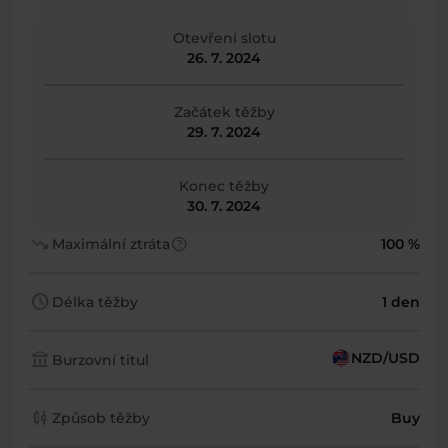
Otevření slotu
26. 7. 2024
Začátek těžby
29. 7. 2024
Konec těžby
30. 7. 2024
trending_down
help
Maximální ztráta
100 %
schedule
Délka těžby
1 den
account_balance
NZD/USD
Burzovní titul
candlestick_chart
Způsob těžby
Buy