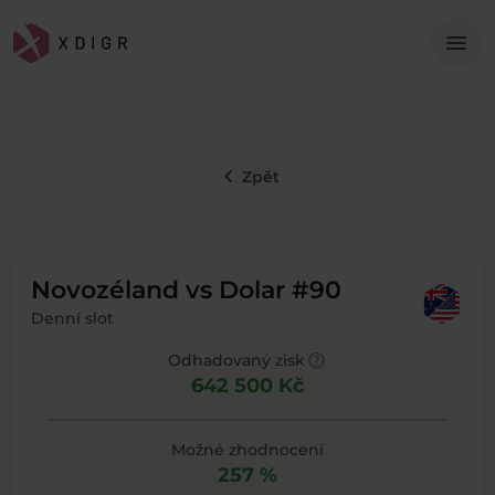
Me
menu
keyboard_arrow_left
Zpět
Novozéland vs Dolar #90
Denní slot
help
Odhadovaný zisk
642 500 Kč
Možné zhodnocení
257 %