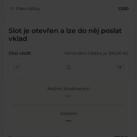
finance_mode
Páka těžby
1:200
Slot je otevřen a lze do něj poslat
vklad
Chci vložit
Minimální částka je 100,00 Kč
check_indeterminate_small
add
Možné zhodnocení
—
Celkem
—