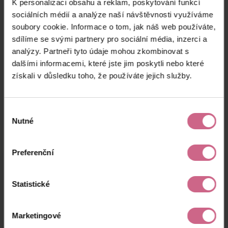
K personalizaci obsahu a reklam, poskytování funkcí
J****
28. 7. 2024
2 000 Kč
5 140 Kč
Š****
20:19:22
sociálních médií a analýze naší návštěvnosti využíváme
soubory cookie. Informace o tom, jak náš web používáte,
T****
28. 7. 2024
4 000 Kč
10 280 Kč
sdílíme se svými partnery pro sociální média, inzerci a
M****
20:18:10
analýzy. Partneři tyto údaje mohou zkombinovat s
P****
28. 7. 2024
dalšími informacemi, které jste jim poskytli nebo které
500 Kč
1 285 Kč
O****
20:18:00
získali v důsledku toho, že používáte jejich služby.
keyboard_arrow_left
keyboard_arrow_right
1
2
…
8
Výběr
Nutné
souhlasu
Preferenční
Výsledky těžby
Statistické
Aktuální výsledek
Marketingové
9 360,00 Kč