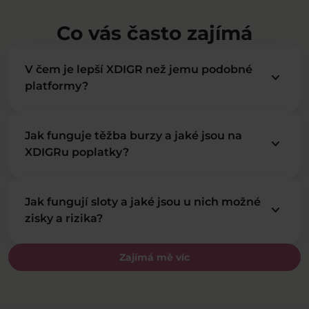
Co vás často zajímá
V čem je lepší XDIGR než jemu podobné
keyboard_arrow_down
platformy?
Jak funguje těžba burzy a jaké jsou na
keyboard_arrow_down
XDIGRu poplatky?
Jak fungují sloty a jaké jsou u nich možné
keyboard_arrow_down
zisky a rizika?
Zajímá mě víc