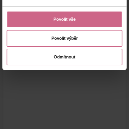
Povolit vše
Povolit výběr
Odmítnout