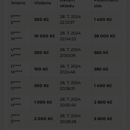
Datum
Potenciální
Jméno
Vloženo
vkladu
zisk
P****
28. 7. 2024
500 Kč
1 400 Kč
E****
22:13:37
R****
28. 7. 2024
10 000 Kč
28 000 Kč
W****
22:04:23
V****
28. 7. 2024
200 Kč
560 Kč
H****
21:50:09
D****
28. 7. 2024
100 Kč
280 Kč
W****
21:24:46
P****
28. 7. 2024
500 Kč
1 400 Kč
O****
20:36:51
R****
28. 7. 2024
1 000 Kč
2 800 Kč
H****
20:35:45
J****
28. 7. 2024
2 000 Kč
5 600 Kč
Š****
20:28:28