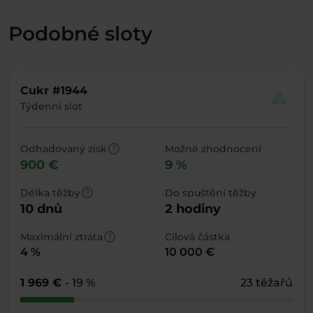
Podobné sloty
Cukr #1944
Týdenní slot
help
Odhadovaný zisk
Možné zhodnocení
900 €
9 %
help
Délka těžby
Do spuštění těžby
10 dnů
2 hodiny
help
Maximální ztráta
Cílová částka
4 %
10 000 €
1 969 €
- 19 %
23 těžařů