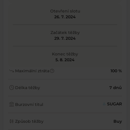
Otevření slotu
26. 7. 2024
Začátek těžby
29. 7. 2024
Konec těžby
5. 8. 2024
trending_down
help
Maximální ztráta
100 %
schedule
Délka těžby
7 dnů
account_balance
SUGAR
Burzovní titul
candlestick_chart
Způsob těžby
Buy