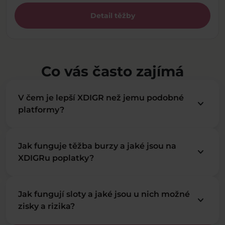
Detail těžby
Co vás často zajímá
V čem je lepší XDIGR než jemu podobné
keyboard_arrow_down
platformy?
Jak funguje těžba burzy a jaké jsou na
keyboard_arrow_down
XDIGRu poplatky?
Jak fungují sloty a jaké jsou u nich možné
keyboard_arrow_down
zisky a rizika?