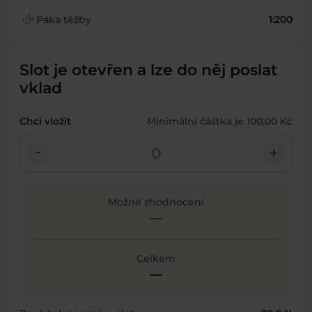
finance_mode
Páka těžby
1:200
Slot je otevřen a lze do něj poslat
vklad
Chci vložit
Minimální částka je 100,00 Kč
check_indeterminate_small
add
Možné zhodnocení
—
Celkem
—