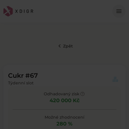
Me
menu
keyboard_arrow_left
Zpět
Cukr #67
Týdenní slot
help
Odhadovaný zisk
420 000 Kč
Možné zhodnocení
280 %