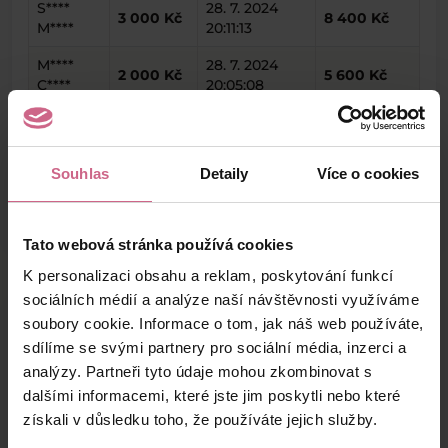
S****
28. 7. 2024
3 000 Kč
8 400 Kč
M****
20:11:13
M****
28. 7. 2024
2 000 Kč
5 600 Kč
C****
20:05:08
R****
28. 7. 2024
2 200 Kč
6 160 Kč
H****
20:02:25
Souhlas
Detaily
Více o cookies
keyboard_arrow_left
keyboard_arrow_right
1
2
…
6
Tato webová stránka používá cookies
K personalizaci obsahu a reklam, poskytování funkcí
sociálních médií a analýze naší návštěvnosti využíváme
soubory cookie. Informace o tom, jak náš web používáte,
Výsledky těžby
sdílíme se svými partnery pro sociální média, inzerci a
analýzy. Partneři tyto údaje mohou zkombinovat s
dalšími informacemi, které jste jim poskytli nebo které
Aktuální výsledek
získali v důsledku toho, že používáte jejich služby.
-13 000,10 Kč