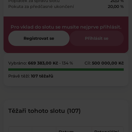
Poplatek za správu slotu
20,0 %
Pokuta za předčasné ukončení
20,00 %
Pro vklad do slotu se musíte nejprve přihlásit.
Registrovat se
Přihlásit se
Vybráno:
669 383,00 Kč
- 134 %
Cíl:
500 000,00 Kč
Právě těží:
107 těžařů
Těžaři tohoto slotu (107)