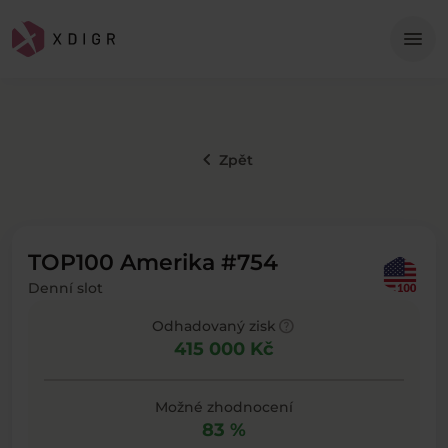
Me
menu
keyboard_arrow_left
Zpět
TOP100 Amerika #754
Denní slot
help
Odhadovaný zisk
415 000 Kč
Možné zhodnocení
83 %