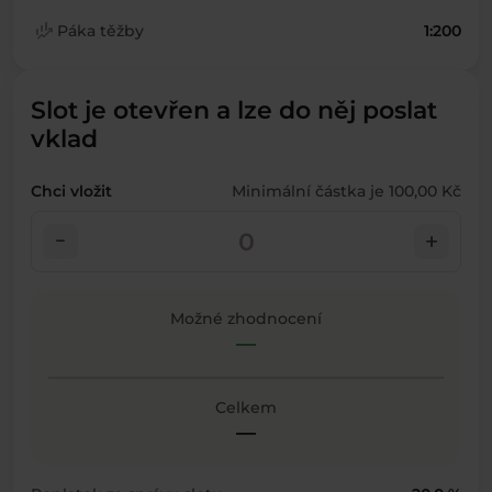
finance_mode
Páka těžby
1:200
Slot je otevřen a lze do něj poslat
vklad
Chci vložit
Minimální částka je 100,00 Kč
check_indeterminate_small
add
Možné zhodnocení
—
Celkem
—