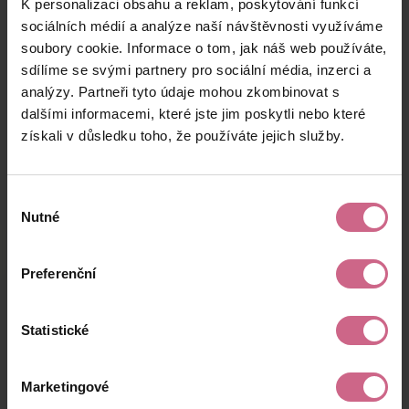
K personalizaci obsahu a reklam, poskytování funkcí
J****
12. 8. 2025
3 500 Kč
2 905 Kč
J****
22:07:57
sociálních médií a analýze naší návštěvnosti využíváme
soubory cookie. Informace o tom, jak náš web používáte,
B****
12. 8. 2025
1 000 Kč
830 Kč
sdílíme se svými partnery pro sociální média, inzerci a
Z****
22:06:42
analýzy. Partneři tyto údaje mohou zkombinovat s
M****
12. 8. 2025
dalšími informacemi, které jste jim poskytli nebo které
100 Kč
83 Kč
Š****
22:06:28
získali v důsledku toho, že používáte jejich služby.
keyboard_arrow_left
keyboard_arrow_right
1
2
…
12
Výběr
Nutné
souhlasu
Preferenční
Výsledky těžby
Statistické
Aktuální výsledek
Marketingové
9 719,70 Kč