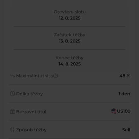
Otevření slotu
12. 8. 2025
Začátek těžby
13. 8. 2025
Konec těžby
14. 8. 2025
trending_down
help
Maximální ztráta
48 %
schedule
Délka těžby
1 den
account_balance
US100
Burzovní titul
candlestick_chart
Způsob těžby
Sell