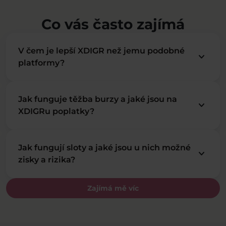
Co vás často zajímá
V čem je lepší XDIGR než jemu podobné
keyboard_arrow_down
platformy?
Jak funguje těžba burzy a jaké jsou na
keyboard_arrow_down
XDIGRu poplatky?
Jak fungují sloty a jaké jsou u nich možné
keyboard_arrow_down
zisky a rizika?
Zajímá mě víc