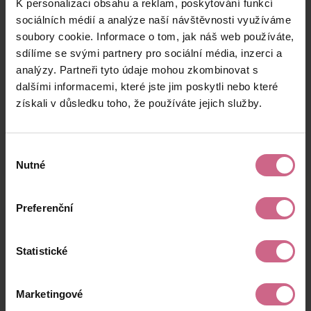
K personalizaci obsahu a reklam, poskytování funkcí
J****
12. 8. 2025
7 100 Kč
781 Kč
J****
22:03:54
sociálních médií a analýze naší návštěvnosti využíváme
soubory cookie. Informace o tom, jak náš web používáte,
O****
12. 8. 2025
9 000 Kč
990 Kč
sdílíme se svými partnery pro sociální média, inzerci a
K****
21:32:46
analýzy. Partneři tyto údaje mohou zkombinovat s
M****
12. 8. 2025
dalšími informacemi, které jste jim poskytli nebo které
1 422 Kč
156 Kč
Z****
21:17:58
získali v důsledku toho, že používáte jejich služby.
keyboard_arrow_left
keyboard_arrow_right
1
2
…
13
Výběr
Nutné
souhlasu
Preferenční
Výsledky těžby
Statistické
Aktuální výsledek
Marketingové
-28 784,43 Kč