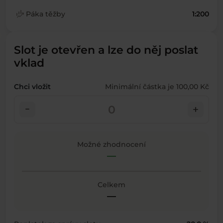
finance_mode
Páka těžby
1:200
Slot je otevřen a lze do něj poslat
vklad
Chci vložit
Minimální částka je 100,00 Kč
check_indeterminate_small
add
Možné zhodnocení
—
Celkem
—