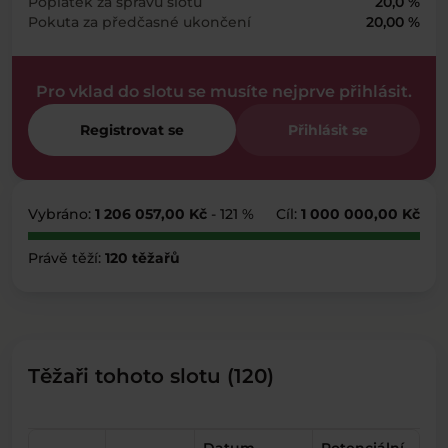
Poplatek za správu slotu
20,0 %
Pokuta za předčasné ukončení
20,00 %
Pro vklad do slotu se musíte nejprve přihlásit.
Registrovat se
Přihlásit se
Vybráno:
1 206 057,00 Kč
- 121 %
Cíl:
1 000 000,00 Kč
Právě těží:
120 těžařů
Těžaři tohoto slotu (120)