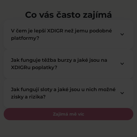
Co vás často zajímá
V čem je lepší XDIGR než jemu podobné
keyboard_arrow_down
platformy?
Jak funguje těžba burzy a jaké jsou na
keyboard_arrow_down
XDIGRu poplatky?
Jak fungují sloty a jaké jsou u nich možné
keyboard_arrow_down
zisky a rizika?
Zajímá mě víc