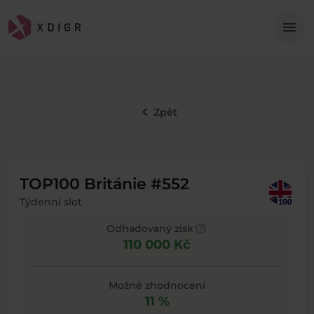
Me
menu
keyboard_arrow_left
Zpět
TOP100 Británie #552
Týdenní slot
help
Odhadovaný zisk
110 000 Kč
Možné zhodnocení
11 %