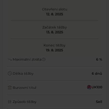
Otevření slotu
12. 8. 2025
Začátek těžby
13. 8. 2025
Konec těžby
19. 8. 2025
trending_down
help
Maximální ztráta
6 %
schedule
Délka těžby
6 dnů
account_balance
UK100
Burzovní titul
candlestick_chart
Způsob těžby
Sell