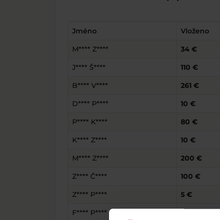
Jméno
Vloženo
M**** Z****
34 €
J**** Š****
110 €
B**** V****
261 €
D**** P****
10 €
P**** K****
80 €
K**** Z****
10 €
M**** Z****
200 €
Z**** Č****
100 €
Z**** P****
5 €
F**** P****
9 €