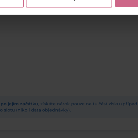
ž po jejím začátku
, získáte nárok pouze na tu část zisku (příp
 slotu (nikoli data objednávky).