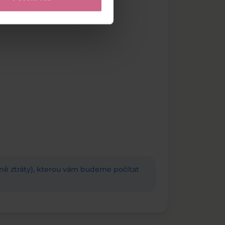
adně ztráty), kterou vám budeme počítat