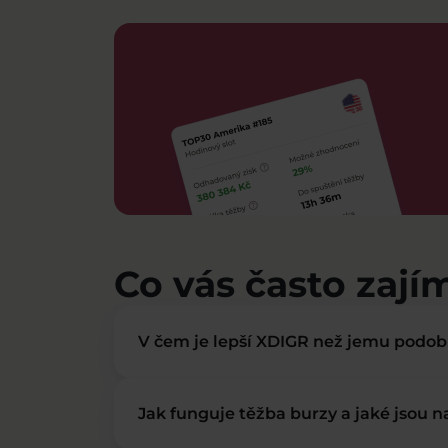
Co vás často zají
V čem je lepší XDIGR než jemu podo
Jak funguje těžba burzy a jaké jsou 