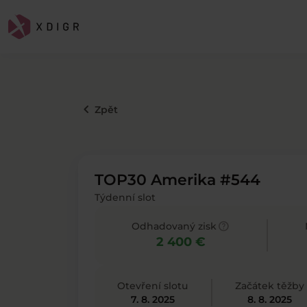
keyboard_arrow_left
Zpět
TOP30 Amerika #544
Týdenní slot
help
Odhadovaný zisk
2 400 €
Otevření slotu
Začátek těžby
7. 8. 2025
8. 8. 2025