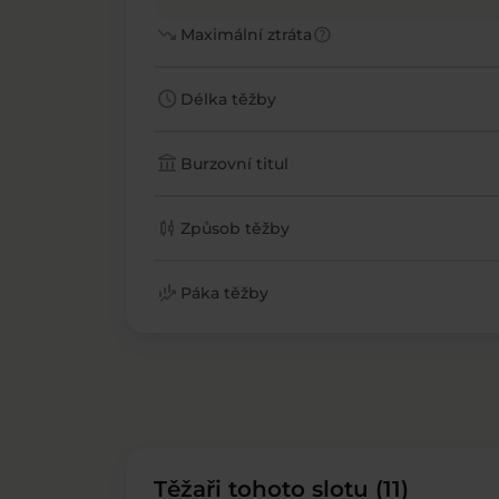
trending_down
help
Maximální ztráta
schedule
Délka těžby
account_balance
Burzovní titul
candlestick_chart
Způsob těžby
finance_mode
Páka těžby
Těžaři tohoto slotu (11)