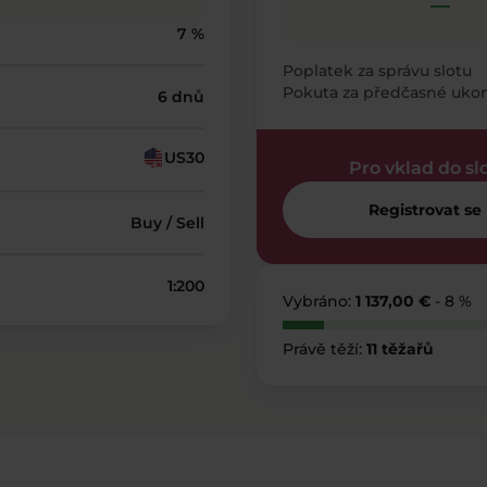
—
7 %
Poplatek za správu slotu
Pokuta za předčasné uko
6 dnů
US30
Pro vklad do sl
Registrovat se
Buy / Sell
1:200
Vybráno:
1 137,00 €
- 8 %
Právě těží:
11 těžařů