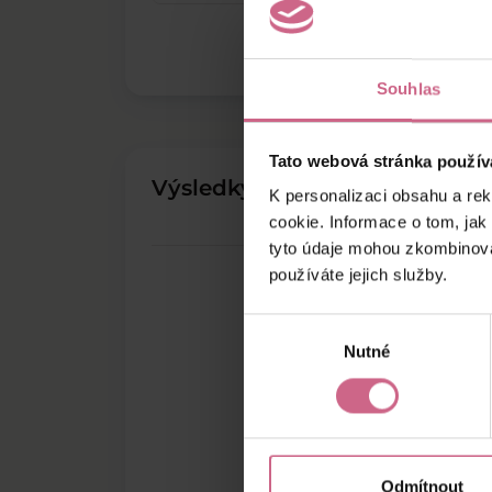
Souhlas
Tato webová stránka použív
Výsledky těžby
K personalizaci obsahu a re
cookie. Informace o tom, jak
tyto údaje mohou zkombinovat
používáte jejich služby.
Výběr
Nutné
souhlasu
Odmítnout