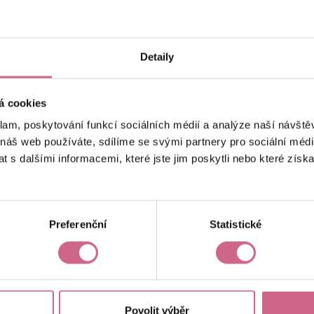
keyboard_arrow_left
keyboard_arrow_right
1
2
Detaily
á cookies
klam, poskytování funkcí sociálních médií a analýze naší návšt
 náš web používáte, sdílíme se svými partnery pro sociální média
 s dalšími informacemi, které jste jim poskytli nebo které získa
Aktuální výsledek
474,65 €
Preferenční
Statistické
Povolit výběr