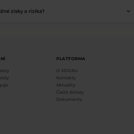
keyboard_arrow_down
žné zisky a rizika?
NÍ
PLATFORMA
sloty
O XDIGRu
loty
Kontakty
guje
Aktuality
Časté dotazy
Dokumenty