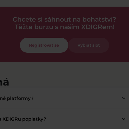
Chcete si sáhnout na bohatství?
Těžte burzu s naším XDIGRem!
Registrovat se
Vybrat slot
má
keyboard_arrow_down
bné platformy?
keyboard_arrow_down
na XDIGRu poplatky?