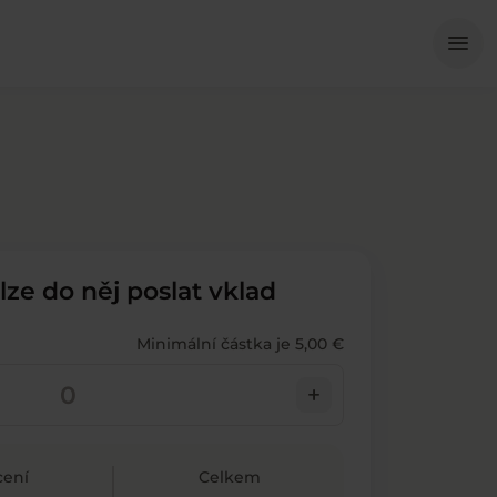
Me
menu
 lze do něj poslat vklad
Minimální částka je 5,00 €
add
ení
Celkem