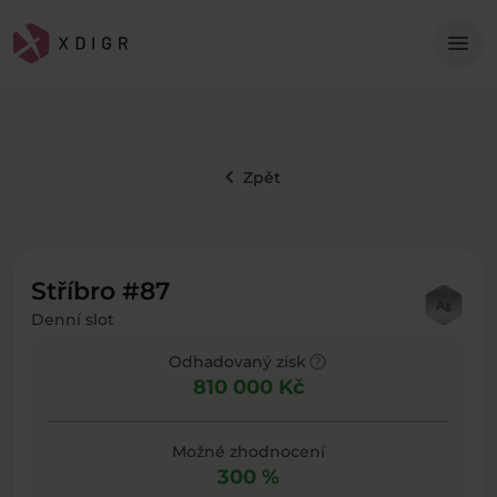
Me
menu
keyboard_arrow_left
Zpět
Stříbro #87
Denní slot
help
Odhadovaný zisk
810 000 Kč
Možné zhodnocení
300 %