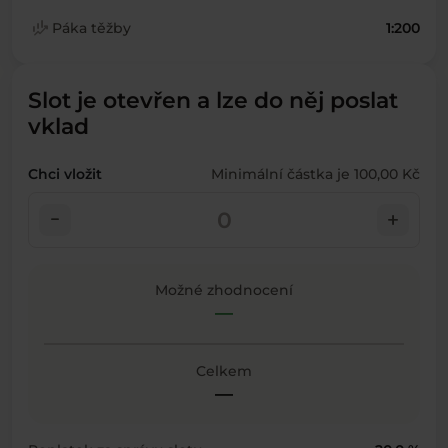
finance_mode
Páka těžby
1:200
Slot je otevřen a lze do něj poslat
vklad
Chci vložit
Minimální částka je 100,00 Kč
check_indeterminate_small
add
Možné zhodnocení
—
Celkem
—