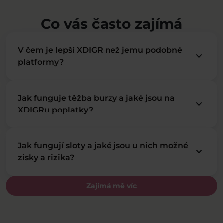
Co vás často zajímá
V čem je lepší XDIGR než jemu podobné
keyboard_arrow_down
platformy?
Jak funguje těžba burzy a jaké jsou na
keyboard_arrow_down
XDIGRu poplatky?
Jak fungují sloty a jaké jsou u nich možné
keyboard_arrow_down
zisky a rizika?
Zajímá mě víc