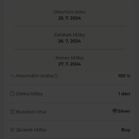
Otevření slotu
25. 7. 2024
Začátek těžby
26. 7. 2024
Konec těžby
27. 7. 2024
trending_down
help
Maximální ztráta
100 %
schedule
Délka těžby
1 den
account_balance
Silver
Burzovní titul
candlestick_chart
Způsob těžby
Buy