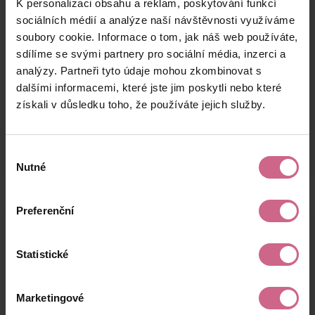
K personalizaci obsahu a reklam, poskytování funkcí
B****
25. 7. 2024
1 000 Kč
3 000 Kč
S****
21:34:53
sociálních médií a analýze naší návštěvnosti využíváme
soubory cookie. Informace o tom, jak náš web používáte,
F****
25. 7. 2024
500 Kč
1 500 Kč
sdílíme se svými partnery pro sociální média, inzerci a
V****
21:29:58
analýzy. Partneři tyto údaje mohou zkombinovat s
J****
25. 7. 2024
dalšími informacemi, které jste jim poskytli nebo které
900 Kč
2 700 Kč
S****
21:07:50
získali v důsledku toho, že používáte jejich služby.
keyboard_arrow_left
keyboard_arrow_right
1
2
…
9
Výběr
Nutné
souhlasu
Preferenční
Výsledky těžby
Statistické
Aktuální výsledek
Marketingové
7 146,90 Kč