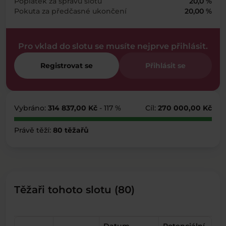
Poplatek za správu slotu
20,0 %
Pokuta za předčasné ukončení
20,00 %
Pro vklad do slotu se musíte nejprve přihlásit.
Registrovat se
Přihlásit se
Vybráno:
314 837,00 Kč
- 117 %
Cíl:
270 000,00 Kč
Právě těží:
80 těžařů
Těžaři tohoto slotu (80)