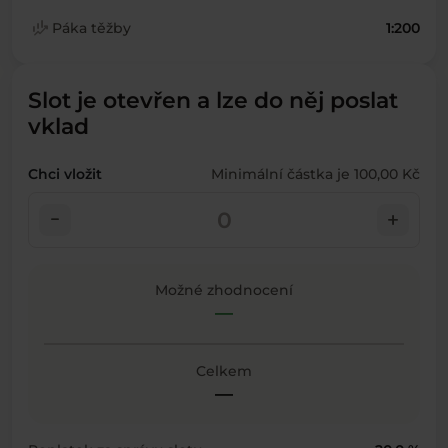
finance_mode
Páka těžby
1:200
Slot je otevřen a lze do něj poslat
vklad
Chci vložit
Minimální částka je 100,00 Kč
check_indeterminate_small
add
Možné zhodnocení
—
Celkem
—