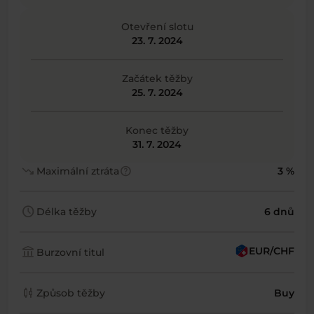
Otevření slotu
23. 7. 2024
Začátek těžby
25. 7. 2024
Konec těžby
31. 7. 2024
trending_down
help
Maximální ztráta
3 %
schedule
Délka těžby
6 dnů
account_balance
EUR/CHF
Burzovní titul
candlestick_chart
Způsob těžby
Buy