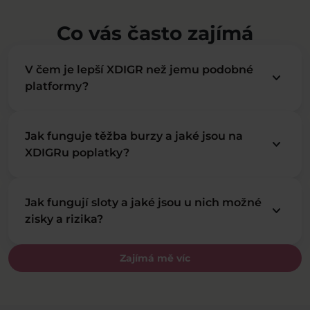
Co vás často zajímá
V čem je lepší XDIGR než jemu podobné
keyboard_arrow_down
platformy?
Jak funguje těžba burzy a jaké jsou na
keyboard_arrow_down
XDIGRu poplatky?
Jak fungují sloty a jaké jsou u nich možné
keyboard_arrow_down
zisky a rizika?
Zajímá mě víc