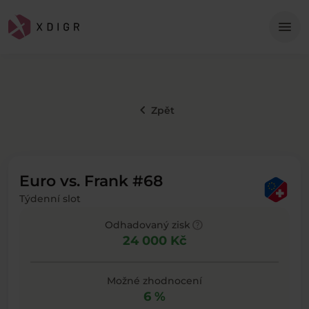
Me
menu
keyboard_arrow_left
Zpět
Euro vs. Frank #68
Týdenní slot
help
Odhadovaný zisk
24 000 Kč
Možné zhodnocení
6 %