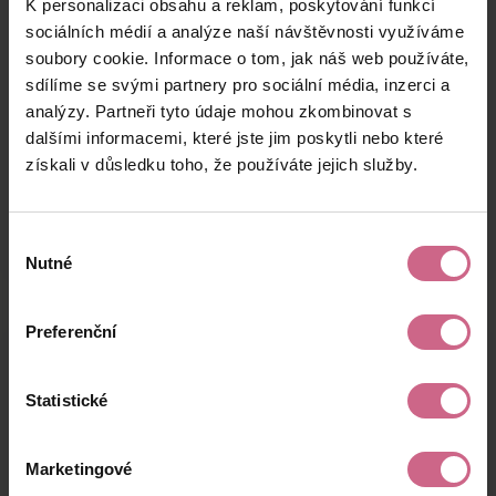
K personalizaci obsahu a reklam, poskytování funkcí
M****
24. 7. 2024
5 000 Kč
300 Kč
Z****
18:20:04
sociálních médií a analýze naší návštěvnosti využíváme
soubory cookie. Informace o tom, jak náš web používáte,
D****
24. 7. 2024
1 967 Kč
118 Kč
sdílíme se svými partnery pro sociální média, inzerci a
H****
17:57:22
analýzy. Partneři tyto údaje mohou zkombinovat s
D****
24. 7. 2024
dalšími informacemi, které jste jim poskytli nebo které
100 Kč
6 Kč
H****
17:45:56
získali v důsledku toho, že používáte jejich služby.
keyboard_arrow_left
keyboard_arrow_right
1
2
4
Výběr
Nutné
souhlasu
Preferenční
Výsledky těžby
Statistické
Aktuální výsledek
Marketingové
5 101,32 Kč