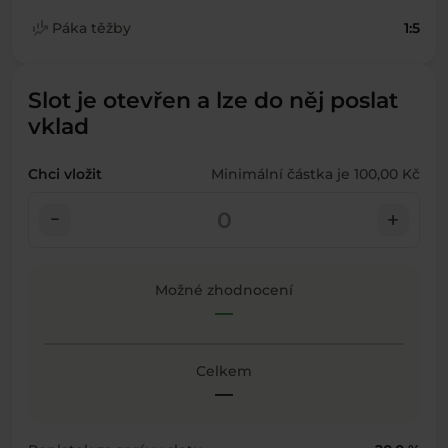
finance_mode
Páka těžby
1:5
Slot je otevřen a lze do něj poslat
vklad
Chci vložit
Minimální částka je 100,00 Kč
check_indeterminate_small
add
Možné zhodnocení
—
Celkem
—