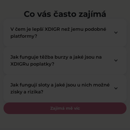
Co vás často zajímá
V čem je lepší XDIGR než jemu podobné
keyboard_arrow_down
platformy?
Jak funguje těžba burzy a jaké jsou na
keyboard_arrow_down
XDIGRu poplatky?
Jak fungují sloty a jaké jsou u nich možné
keyboard_arrow_down
zisky a rizika?
Zajímá mě víc