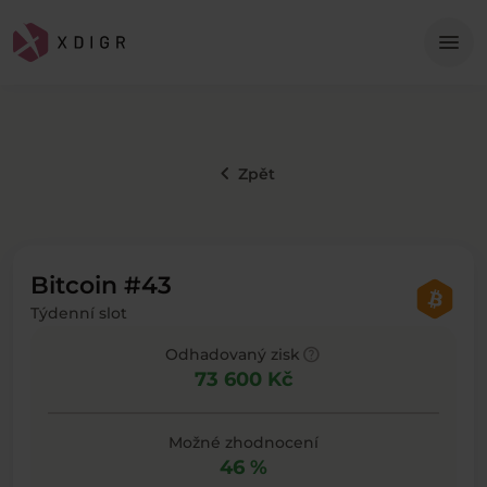
Me
menu
keyboard_arrow_left
Zpět
Bitcoin #43
Týdenní slot
help
Odhadovaný zisk
73 600 Kč
Možné zhodnocení
46 %