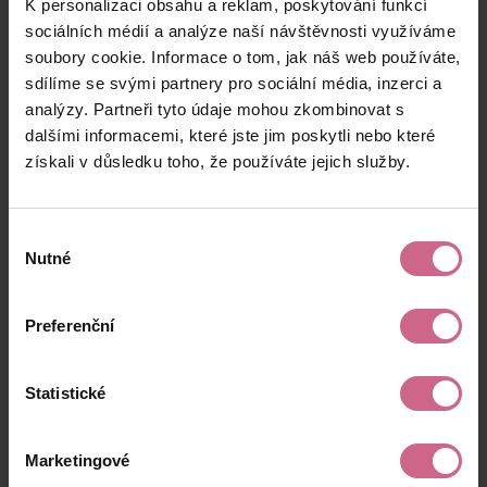
K personalizaci obsahu a reklam, poskytování funkcí
V****
19. 7. 2024
500 Kč
230 Kč
F****
16:50:25
sociálních médií a analýze naší návštěvnosti využíváme
soubory cookie. Informace o tom, jak náš web používáte,
P****
19. 7. 2024
5 000 Kč
2 300 Kč
sdílíme se svými partnery pro sociální média, inzerci a
K****
16:29:23
analýzy. Partneři tyto údaje mohou zkombinovat s
B****
19. 7. 2024
dalšími informacemi, které jste jim poskytli nebo které
30 000 Kč
13 800 Kč
V****
16:22:19
získali v důsledku toho, že používáte jejich služby.
keyboard_arrow_left
keyboard_arrow_right
1
2
4
Výběr
Nutné
souhlasu
Preferenční
Výsledky těžby
Statistické
Aktuální výsledek
Marketingové
26 025,67 Kč