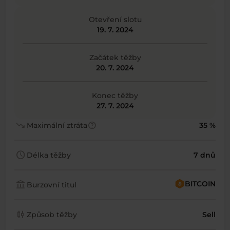
Otevření slotu
19. 7. 2024
Začátek těžby
20. 7. 2024
Konec těžby
27. 7. 2024
trending_down
help
Maximální ztráta
35 %
schedule
Délka těžby
7 dnů
account_balance
BITCOIN
Burzovní titul
candlestick_chart
Způsob těžby
Sell