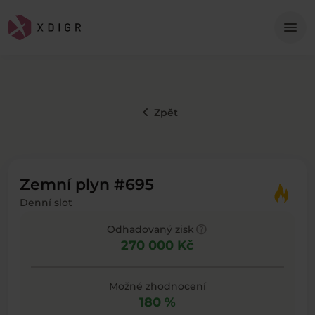
Me
menu
keyboard_arrow_left
Zpět
Zemní plyn #695
Denní slot
help
Odhadovaný zisk
270 000 Kč
Možné zhodnocení
180 %