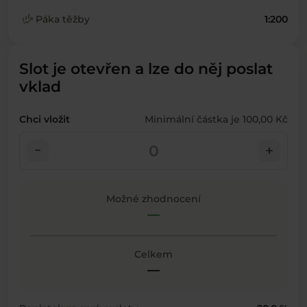
finance_mode
Páka těžby
1:200
Slot je otevřen a lze do něj poslat
vklad
Chci vložit
Minimální částka je 100,00 Kč
check_indeterminate_small
add
Možné zhodnocení
—
Celkem
—