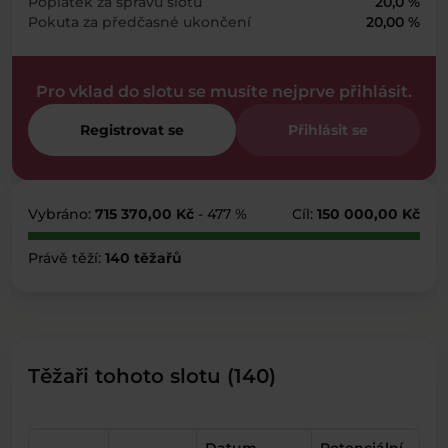
Poplatek za správu slotu
20,0 %
Pokuta za předčasné ukončení
20,00 %
Pro vklad do slotu se musíte nejprve přihlásit.
Registrovat se
Přihlásit se
Vybráno:
715 370,00 Kč
- 477 %
Cíl:
150 000,00 Kč
Právě těží:
140 těžařů
Těžaři tohoto slotu (140)