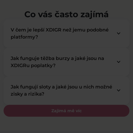
Co vás často zajímá
V čem je lepší XDIGR než jemu podobné
keyboard_arrow_down
platformy?
Jak funguje těžba burzy a jaké jsou na
keyboard_arrow_down
XDIGRu poplatky?
Jak fungují sloty a jaké jsou u nich možné
keyboard_arrow_down
zisky a rizika?
Zajímá mě víc