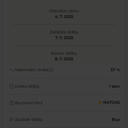
Otevření slotu
4. 7. 2025
Začátek těžby
7. 7. 2025
Konec těžby
8. 7. 2025
trending_down
help
Maximální ztráta
57 %
schedule
Délka těžby
1 den
account_balance
NATGAS
Burzovní titul
candlestick_chart
Způsob těžby
Buy