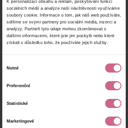
K personalizaci obsahu a reklam, poskytování funkcí
T****
6. 7. 2025
1 000 Kč
1 800 Kč
K****
22:12:36
sociálních médií a analýze naší návštěvnosti využíváme
soubory cookie. Informace o tom, jak náš web používáte,
J****
6. 7. 2025
1 300 Kč
2 339 Kč
sdílíme se svými partnery pro sociální média, inzerci a
J****
21:54:45
analýzy. Partneři tyto údaje mohou zkombinovat s
L****
6. 7. 2025
dalšími informacemi, které jste jim poskytli nebo které
300 Kč
540 Kč
B****
21:26:03
získali v důsledku toho, že používáte jejich služby.
keyboard_arrow_left
keyboard_arrow_right
1
2
…
15
Výběr
Nutné
souhlasu
Preferenční
Výsledky těžby
Statistické
Aktuální výsledek
Marketingové
46 033,18 Kč