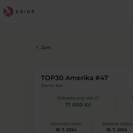
keyboard_arrow_left
Zpět
TOP30 Amerika #47
Denní slot
help
Odhadovaný zisk
71 000 Kč
Otevření slotu
Začátek těžby
18. 7. 2024
19. 7. 2024