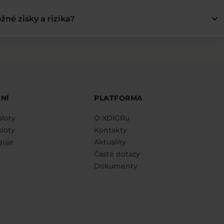
keyboard_arrow_down
žné zisky a rizika?
NÍ
PLATFORMA
sloty
O XDIGRu
loty
Kontakty
guje
Aktuality
Časté dotazy
Dokumenty