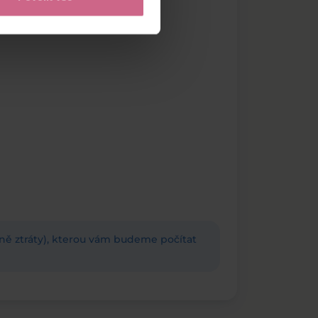
adně ztráty), kterou vám budeme počítat