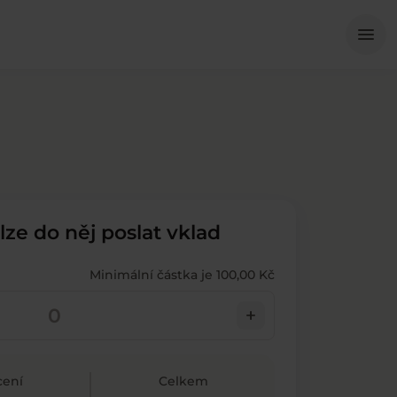
Me
menu
 lze do něj poslat vklad
Minimální částka je 100,00 Kč
add
ení
Celkem