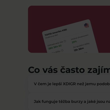
Co vás často zají
V čem je lepší XDIGR než jemu podo
Jak funguje těžba burzy a jaké jsou 