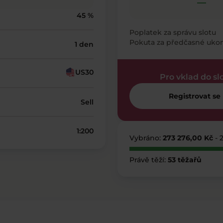
—
45 %
Poplatek za správu slotu
Pokuta za předčasné uko
1 den
US30
Pro vklad do sl
Registrovat se
Sell
1:200
Vybráno:
273 276,00 Kč
- 
Právě těží:
53 těžařů