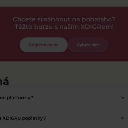
Chcete si sáhnout na bohatství?
Těžte burzu s naším XDIGRem!
Registrovat se
Vybrat slot
má
keyboard_arrow_down
bné platformy?
keyboard_arrow_down
na XDIGRu poplatky?