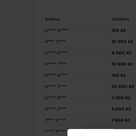
Jméno
Vloženo
D**** W****
100 Kč
A**** J****
10 000 Kč
O**** D****
8 000 Kč
M**** T****
10 000 Kč
M**** K****
140 Kč
M**** T****
20 000 Kč
D**** Z****
3 500 Kč
M**** Z****
5 000 Kč
J**** S****
1 900 Kč
T**** P****
9 980 Kč