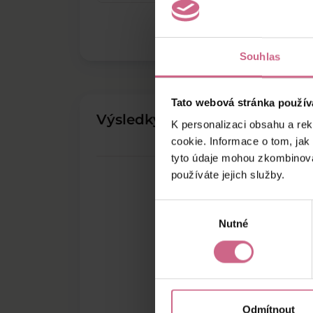
Souhlas
Tato webová stránka použív
Výsledky těžby
K personalizaci obsahu a re
cookie. Informace o tom, jak
tyto údaje mohou zkombinovat
používáte jejich služby.
Výběr
Nutné
souhlasu
Odmítnout