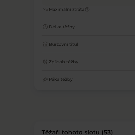
trending_down
help
Maximální ztráta
schedule
Délka těžby
account_balance
Burzovní titul
candlestick_chart
Způsob těžby
finance_mode
Páka těžby
Těžaři tohoto slotu (53)