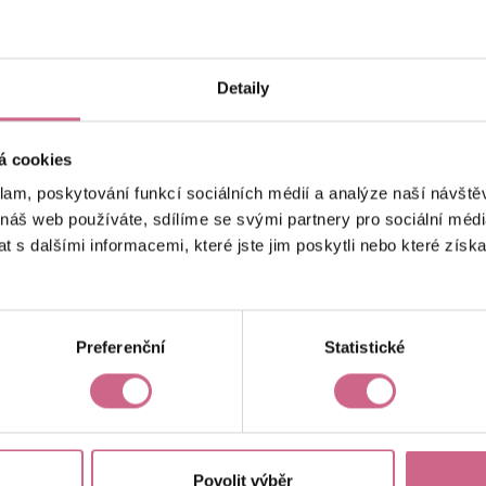
keyboard_arrow_left
keyboard_arrow_right
1
2
…
6
Detaily
á cookies
klam, poskytování funkcí sociálních médií a analýze naší návšt
 náš web používáte, sdílíme se svými partnery pro sociální média
 s dalšími informacemi, které jste jim poskytli nebo které získa
Aktuální výsledek
35 782,09 Kč
Preferenční
Statistické
Povolit výběr