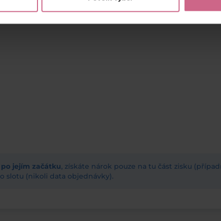
ž po jejím začátku
, získáte nárok pouze na tu část zisku (příp
 slotu (nikoli data objednávky).