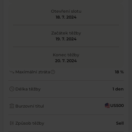
Otevření slotu
18. 7. 2024
Začátek těžby
19. 7. 2024
Konec těžby
20. 7. 2024
trending_down
help
Maximální ztráta
18 %
schedule
Délka těžby
1 den
account_balance
US500
Burzovní titul
candlestick_chart
Způsob těžby
Sell