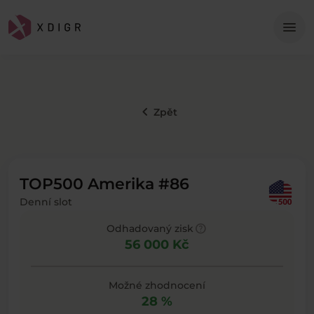
Me
menu
keyboard_arrow_left
Zpět
TOP500 Amerika #86
Denní slot
help
Odhadovaný zisk
56 000 Kč
Možné zhodnocení
28 %