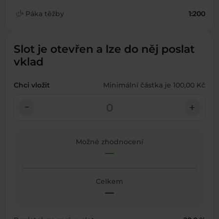
finance_mode
Páka těžby
1:200
Slot je otevřen a lze do něj poslat
vklad
Chci vložit
Minimální částka je 100,00 Kč
check_indeterminate_small
add
Možné zhodnocení
—
Celkem
—