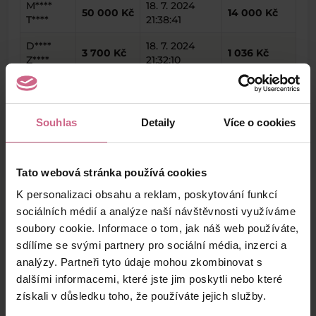
M****
18. 7. 2024
50 000 Kč
14 000 Kč
T****
21:38:41
D****
18. 7. 2024
3 700 Kč
1 036 Kč
Z****
21:32:10
R****
18. 7. 2024
5 000 Kč
1 400 Kč
H****
21:19:44
Souhlas
Detaily
Více o cookies
keyboard_arrow_left
keyboard_arrow_right
1
2
…
8
Tato webová stránka používá cookies
K personalizaci obsahu a reklam, poskytování funkcí
sociálních médií a analýze naší návštěvnosti využíváme
soubory cookie. Informace o tom, jak náš web používáte,
Výsledky těžby
sdílíme se svými partnery pro sociální média, inzerci a
analýzy. Partneři tyto údaje mohou zkombinovat s
dalšími informacemi, které jste jim poskytli nebo které
Aktuální výsledek
získali v důsledku toho, že používáte jejich služby.
43 398,64 Kč