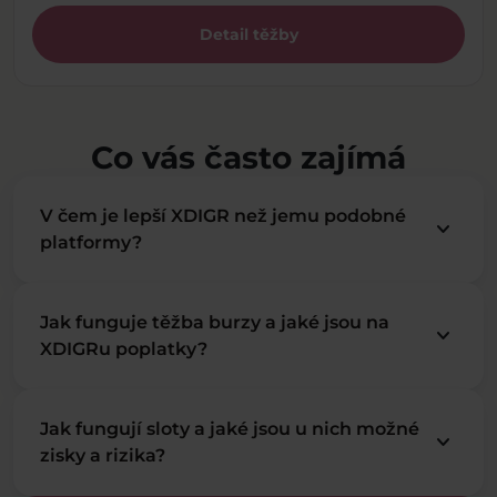
Detail těžby
Co vás často zajímá
V čem je lepší XDIGR než jemu podobné
keyboard_arrow_down
platformy?
Jak funguje těžba burzy a jaké jsou na
keyboard_arrow_down
XDIGRu poplatky?
Jak fungují sloty a jaké jsou u nich možné
keyboard_arrow_down
zisky a rizika?