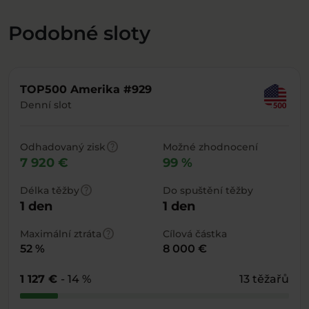
Podobné sloty
TOP500 Amerika #929
Denní slot
help
Odhadovaný zisk
Možné zhodnocení
7 920 €
99 %
help
Délka těžby
Do spuštění těžby
1 den
1 den
help
Maximální ztráta
Cílová částka
52 %
8 000 €
1 127 €
- 14 %
13 těžařů