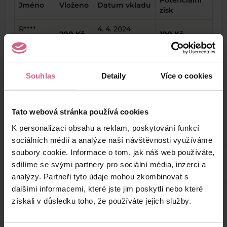
Potenciální
Jméno
Vloženo
Datum vkladu
zisk
R****
4. 4. 2024
200 Kč
100 Kč
B****
10:18:06
R****
4. 4. 2024
400 Kč
200 Kč
B****
10:07:36
Souhlas
Detaily
Více o cookies
A****
12. 3. 2024
50 Kč
25 Kč
B****
06:51:58
Tato webová stránka používá cookies
A****
5. 3. 2024
100 Kč
50 Kč
B****
10:12:58
K personalizaci obsahu a reklam, poskytování funkcí
sociálních médií a analýze naší návštěvnosti využíváme
soubory cookie. Informace o tom, jak náš web používáte,
sdílíme se svými partnery pro sociální média, inzerci a
analýzy. Partneři tyto údaje mohou zkombinovat s
Výsledky těžby
dalšími informacemi, které jste jim poskytli nebo které
získali v důsledku toho, že používáte jejich služby.