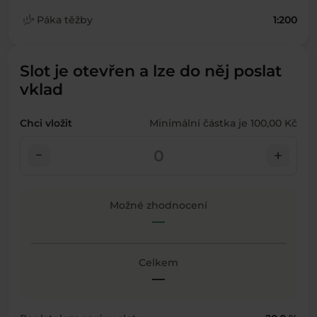
finance_mode
Páka těžby
1:200
Slot je otevřen a lze do něj poslat
vklad
Chci vložit
Minimální částka je 100,00 Kč
check_indeterminate_small
add
Možné zhodnocení
—
Celkem
—