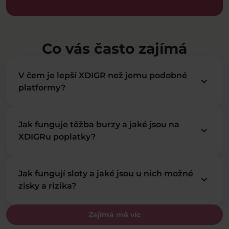
Co vás často zajímá
V čem je lepší XDIGR než jemu podobné
keyboard_arrow_down
platformy?
Jak funguje těžba burzy a jaké jsou na
keyboard_arrow_down
XDIGRu poplatky?
Jak fungují sloty a jaké jsou u nich možné
keyboard_arrow_down
zisky a rizika?
Zajímá mě víc