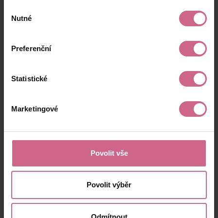
Aktuální výsledek
Výběr
-150,01 Kč
Nutné
souhlasu
Preferenční
Statistické
Marketingové
Povolit vše
Povolit výběr
Odmítnout