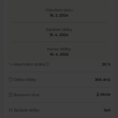
Otevření slotu
16. 2. 2024
Začátek těžby
15. 4. 2024
Konec těžby
16. 4. 2025
trending_down
help
Maximální ztráta
20 %
schedule
Délka těžby
366 dnů
account_balance
Akcie
Burzovní titul
candlestick_chart
Způsob těžby
Sell