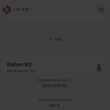
Me
menu
keyboard_arrow_left
Zpět
Eaton #2
Dlouhodobý slot
help
Odhadovaný zisk
200 000 Kč
Možné zhodnocení
50 %