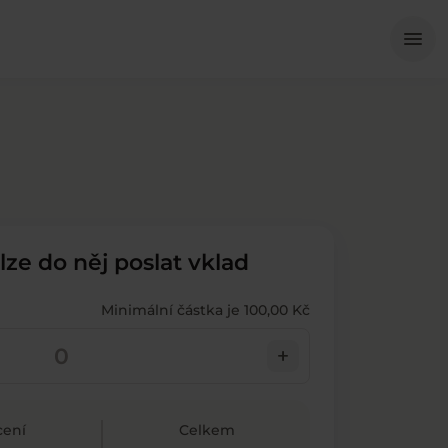
Me
menu
 lze do něj poslat vklad
Minimální částka je 100,00 Kč
add
ení
Celkem