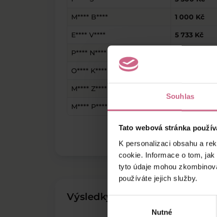
M**** B****
1 000 Kč
E**** V****
5 733 Kč
P**** N****
1 000 Kč
O**** K****
6 000 Kč
M**** Z****
305 Kč
Souhlas
M**** P****
63 000 Kč
Tato webová stránka použív
K personalizaci obsahu a re
cookie. Informace o tom, jak
tyto údaje mohou zkombinovat
používáte jejich služby.
Výsledky těžby
Výběr
Nutné
souhlasu