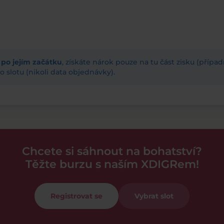
ž po jejím začátku
, získáte nárok pouze na tu část zisku (příp
 slotu (nikoli data objednávky).
Chcete si sáhnout na bohatství?
Těžte burzu s naším XDIGRem!
Registrovat se
Vybrat slot