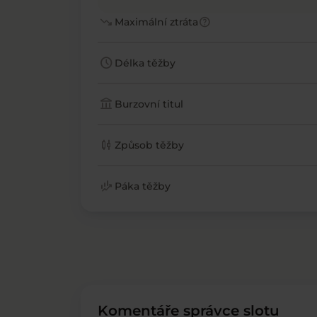
trending_down
help
Maximální ztráta
schedule
Délka těžby
account_balance
Burzovní titul
candlestick_chart
Způsob těžby
finance_mode
Páka těžby
Komentáře správce slotu