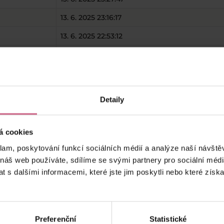
13. 6. 2025 23:16:17
13. 6. 2025 22:53:12
13. 6. 2025 22:39:07
13. 6. 2025 22:12:39
13. 6. 2025 22:06:47
Detaily
13. 6. 2025 22:04:05
á cookies
keyboard_arrow_left
keyboard_arrow_right
1
2
…
12
klam, poskytování funkcí sociálních médií a analýze naší návšt
 náš web používáte, sdílíme se svými partnery pro sociální média
 s dalšími informacemi, které jste jim poskytli nebo které získa
Preferenční
Statistické