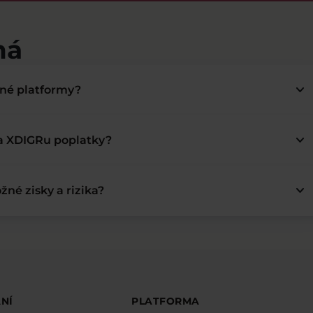
má
keyboard_arrow_down
bné platformy?
keyboard_arrow_down
na XDIGRu poplatky?
keyboard_arrow_down
žné zisky a rizika?
NÍ
PLATFORMA