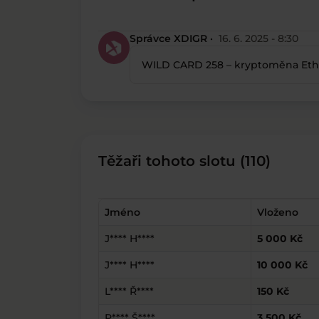
Správce XDIGR ·
16. 6. 2025 - 8:30
WILD CARD 258 – kryptoměna Ethe
Těžaři tohoto slotu (110)
Jméno
Vloženo
J**** H****
5 000 Kč
J**** H****
10 000 Kč
L**** Ř****
150 Kč
P**** Š****
3 500 Kč