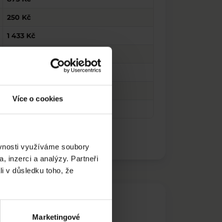
250 Kč
1 433 Kč
250 Kč
1 500 Kč
76 Kč
Více o cookies
15 750 Kč
ěvnosti využíváme soubory
, inzerci a analýzy. Partneři
li v důsledku toho, že
Marketingové