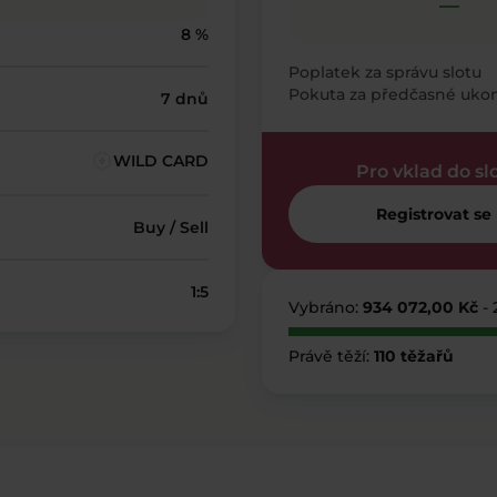
—
8 %
Poplatek za správu slotu
Pokuta za předčasné uko
7 dnů
WILD CARD
Pro vklad do sl
Registrovat se
Buy / Sell
1:5
Vybráno:
934 072,00 Kč
-
Právě těží:
110 těžařů