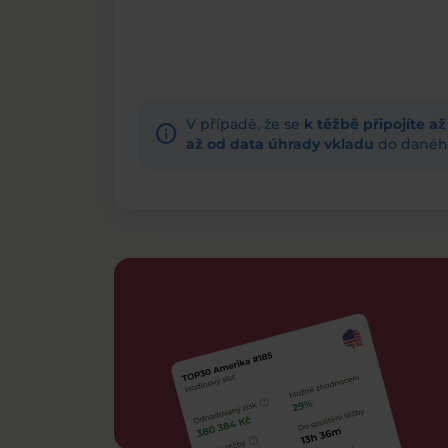
V případě, že se
k těžbě připojíte a
info
až od data úhrady vkladu
do daného