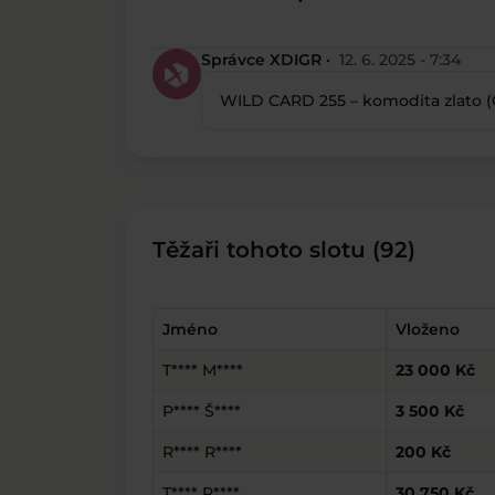
Správce XDIGR ·
12. 6. 2025 - 7:34
WILD CARD 255 – komodita zlato (
Těžaři tohoto slotu (92)
Jméno
Vloženo
T**** M****
23 000 Kč
P**** Š****
3 500 Kč
R**** R****
200 Kč
T**** P****
30 750 Kč