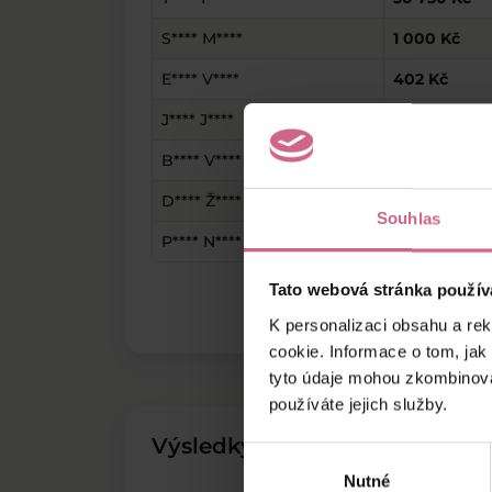
S**** M****
1 000 Kč
E**** V****
402 Kč
J**** J****
3 800 Kč
B**** V****
50 000 Kč
D**** Ž****
1 000 Kč
Souhlas
P**** N****
400 Kč
Tato webová stránka použív
K personalizaci obsahu a re
cookie. Informace o tom, jak
tyto údaje mohou zkombinovat
používáte jejich služby.
Výsledky těžby
Výběr
Nutné
souhlasu