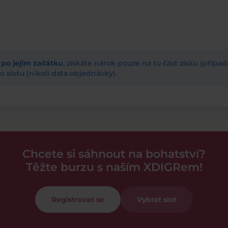
ž po jejím začátku
, získáte nárok pouze na tu část zisku (příp
 slotu (nikoli data objednávky).
Chcete si sáhnout na bohatství?
Těžte burzu s naším XDIGRem!
Registrovat se
Vybrat slot