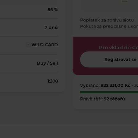
—
56 %
Poplatek za správu slotu
Pokuta za předčasné uko
7 dnů
WILD CARD
Pro vklad do sl
Registrovat se
Buy / Sell
1:200
Vybráno:
922 331,00 Kč
- 
Právě těží:
92 těžařů