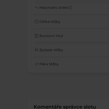
trending_down
help
Maximální ztráta
schedule
Délka těžby
account_balance
Burzovní titul
candlestick_chart
Způsob těžby
finance_mode
Páka těžby
Komentáře správce slotu