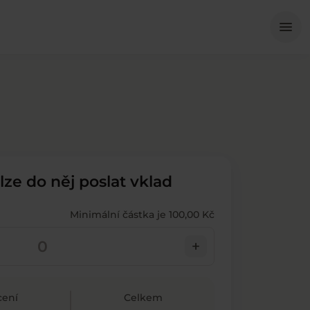
Me
menu
 lze do něj poslat vklad
Minimální částka je 100,00 Kč
add
ení
Celkem