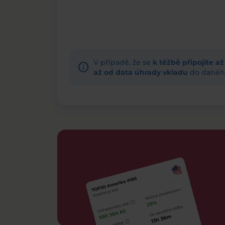
V případě, že se
k těžbě připojíte a
info
až od data úhrady vkladu
do daného