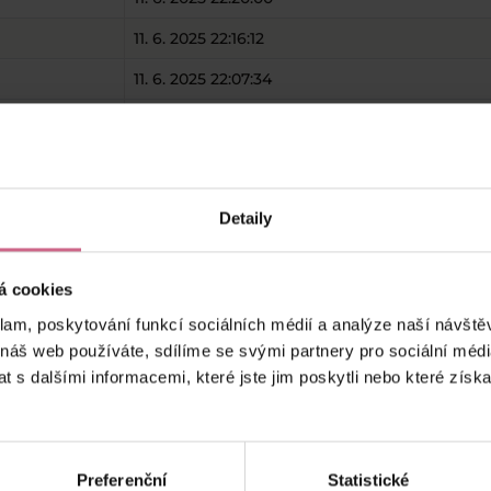
11. 6. 2025 22:16:12
11. 6. 2025 22:07:34
11. 6. 2025 21:28:23
11. 6. 2025 21:28:19
11. 6. 2025 21:21:25
Detaily
11. 6. 2025 20:51:45
á cookies
keyboard_arrow_left
keyboard_arrow_right
1
2
…
10
klam, poskytování funkcí sociálních médií a analýze naší návšt
 náš web používáte, sdílíme se svými partnery pro sociální média
 s dalšími informacemi, které jste jim poskytli nebo které získa
Preferenční
Statistické