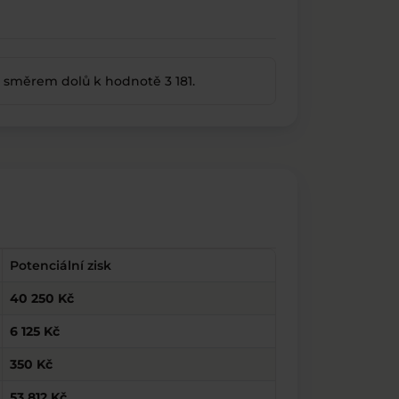
 směrem dolů k hodnotě 3 181.
Potenciální zisk
40 250 Kč
6 125 Kč
350 Kč
53 812 Kč