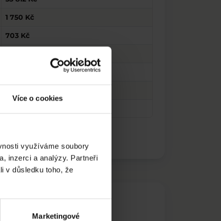
1 750 Kč
703 Kč
6 650 Kč
87 500 Kč
1 750 Kč
Více o cookies
700 Kč
ěvnosti využíváme soubory
, inzerci a analýzy. Partneři
li v důsledku toho, že
Marketingové