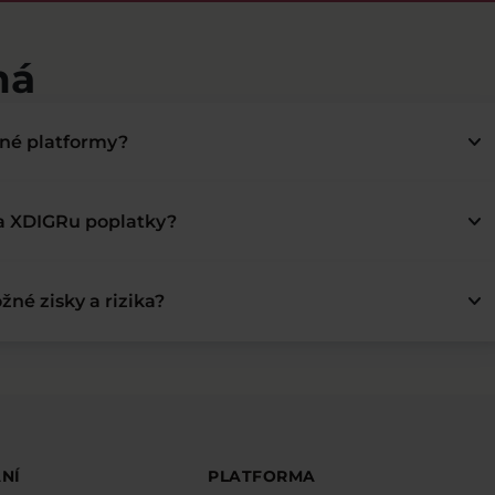
má
keyboard_arrow_down
bné platformy?
keyboard_arrow_down
na XDIGRu poplatky?
keyboard_arrow_down
žné zisky a rizika?
NÍ
PLATFORMA