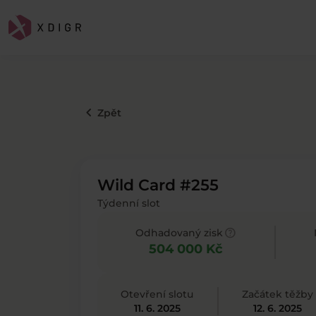
keyboard_arrow_left
Zpět
Wild Card #255
Týdenní slot
help
Odhadovaný zisk
504 000 Kč
Otevření slotu
Začátek těžby
11. 6. 2025
12. 6. 2025