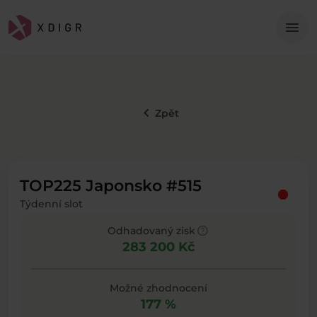
Me
menu
keyboard_arrow_left
Zpět
TOP225 Japonsko #515
Týdenní slot
help
Odhadovaný zisk
283 200 Kč
Možné zhodnocení
177 %