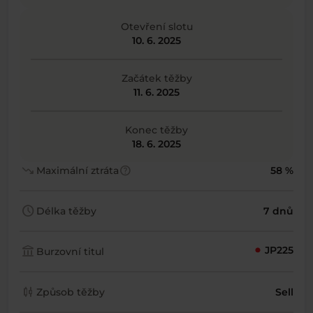
Otevření slotu
10. 6. 2025
Začátek těžby
11. 6. 2025
Konec těžby
18. 6. 2025
trending_down
help
Maximální ztráta
58 %
schedule
Délka těžby
7 dnů
account_balance
JP225
Burzovní titul
candlestick_chart
Způsob těžby
Sell