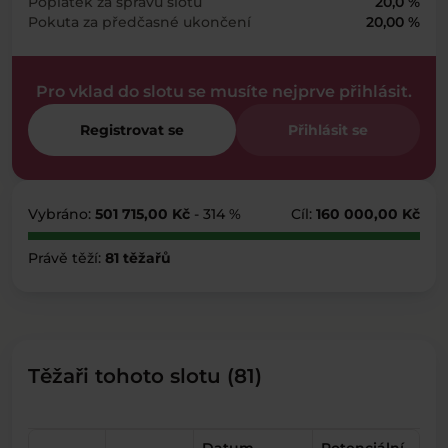
Poplatek za správu slotu
20,0 %
Pokuta za předčasné ukončení
20,00 %
Pro vklad do slotu se musíte nejprve přihlásit.
Registrovat se
Přihlásit se
Vybráno:
501 715,00 Kč
- 314 %
Cíl:
160 000,00 Kč
Právě těží:
81 těžařů
Těžaři tohoto slotu (81)