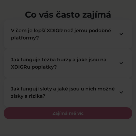
Co vás často zajímá
V čem je lepší XDIGR než jemu podobné
keyboard_arrow_down
platformy?
Jak funguje těžba burzy a jaké jsou na
keyboard_arrow_down
XDIGRu poplatky?
Jak fungují sloty a jaké jsou u nich možné
keyboard_arrow_down
zisky a rizika?
Zajímá mě víc