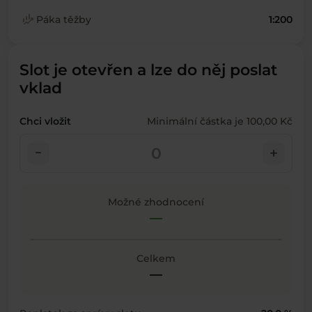
finance_mode
Páka těžby
1:200
Slot je otevřen a lze do něj poslat
vklad
Chci vložit
Minimální částka je 100,00 Kč
check_indeterminate_small
add
Možné zhodnocení
—
Celkem
—