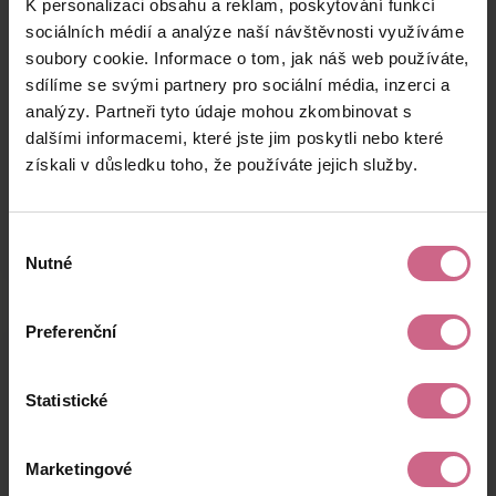
K personalizaci obsahu a reklam, poskytování funkcí
K****
10. 6. 2025
703 Kč
1 244 Kč
V****
22:25:15
sociálních médií a analýze naší návštěvnosti využíváme
soubory cookie. Informace o tom, jak náš web používáte,
T****
10. 6. 2025
27 680 Kč
48 993 Kč
sdílíme se svými partnery pro sociální média, inzerci a
P****
21:33:00
analýzy. Partneři tyto údaje mohou zkombinovat s
N****
10. 6. 2025
dalšími informacemi, které jste jim poskytli nebo které
200 Kč
354 Kč
P****
21:18:43
získali v důsledku toho, že používáte jejich služby.
keyboard_arrow_left
keyboard_arrow_right
1
2
…
9
Výběr
Nutné
souhlasu
Preferenční
Výsledky těžby
Statistické
Aktuální výsledek
Marketingové
33 141,78 Kč