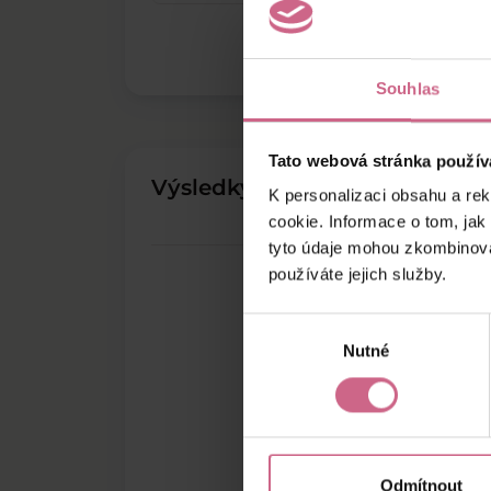
Souhlas
Tato webová stránka použív
Výsledky těžby
K personalizaci obsahu a re
cookie. Informace o tom, jak
tyto údaje mohou zkombinovat
používáte jejich služby.
Výběr
Nutné
souhlasu
Odmítnout