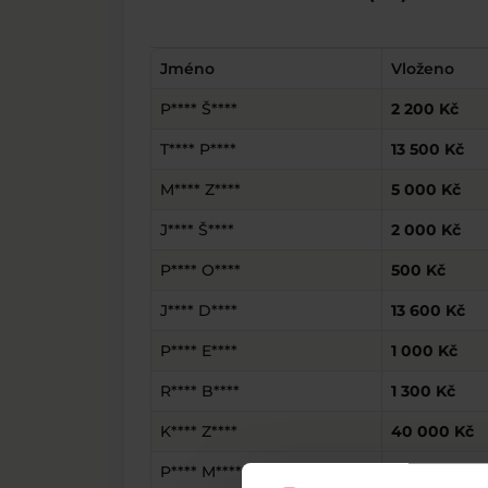
Jméno
Vloženo
P**** Š****
2 200 Kč
T**** P****
13 500 Kč
M**** Z****
5 000 Kč
J**** Š****
2 000 Kč
P**** O****
500 Kč
J**** D****
13 600 Kč
P**** E****
1 000 Kč
R**** B****
1 300 Kč
K**** Z****
40 000 Kč
P**** M****
1 000 Kč