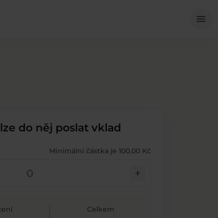
Me
menu
 lze do něj poslat vklad
Minimální částka je 100,00 Kč
add
ení
Celkem