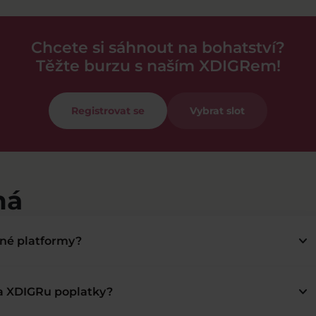
Chcete si sáhnout na bohatství?
Těžte burzu s naším XDIGRem!
Registrovat se
Vybrat slot
má
keyboard_arrow_down
bné platformy?
keyboard_arrow_down
na XDIGRu poplatky?