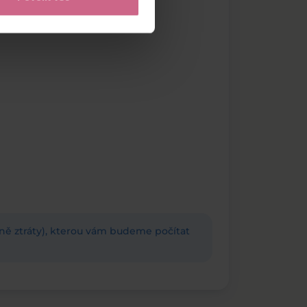
adně ztráty), kterou vám budeme počítat