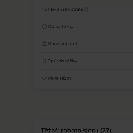
trending_down
help
Maximální ztráta
schedule
Délka těžby
account_balance
Burzovní titul
candlestick_chart
Způsob těžby
finance_mode
Páka těžby
Těžaři tohoto slotu (27)