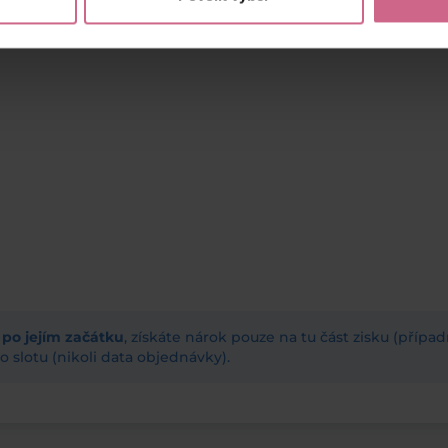
ž po jejím začátku
, získáte nárok pouze na tu část zisku (příp
 slotu (nikoli data objednávky).