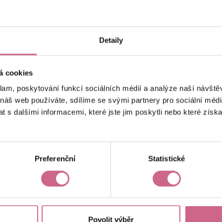
keyboard_arrow_left
keyboard_arrow_right
1
2
Detaily
á cookies
klam, poskytování funkcí sociálních médií a analýze naší návšt
 náš web používáte, sdílíme se svými partnery pro sociální média
 s dalšími informacemi, které jste jim poskytli nebo které získa
Aktuální výsledek
8 482,00 Kč
Preferenční
Statistické
Povolit výběr