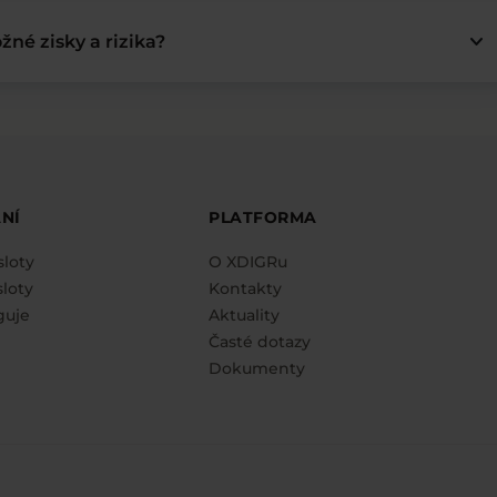
keyboard_arrow_down
žné zisky a rizika?
NÍ
PLATFORMA
sloty
O XDIGRu
loty
Kontakty
guje
Aktuality
Časté dotazy
Dokumenty