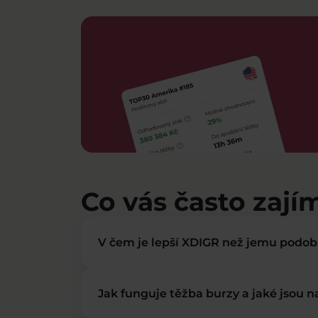
Co vás často zají
V čem je lepší XDIGR než jemu podo
Jak funguje těžba burzy a jaké jsou 