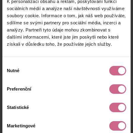
K personalizaci obsahu a reklam, poskytování funkcí
P****
15. 7. 2024
1 000 Kč
140 Kč
Š****
21:10:12
sociálních médií a analýze naší návštěvnosti využíváme
soubory cookie. Informace o tom, jak náš web používáte,
D****
15. 7. 2024
1 000 Kč
140 Kč
sdílíme se svými partnery pro sociální média, inzerci a
M****
21:08:58
analýzy. Partneři tyto údaje mohou zkombinovat s
T****
15. 7. 2024
dalšími informacemi, které jste jim poskytli nebo které
4 375 Kč
612 Kč
P****
20:46:29
získali v důsledku toho, že používáte jejich služby.
keyboard_arrow_left
keyboard_arrow_right
1
2
…
6
Výběr
Nutné
souhlasu
Preferenční
Výsledky těžby
Statistické
Aktuální výsledek
Marketingové
7 163,00 Kč