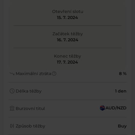
Otevření slotu
15. 7. 2024
Začátek těžby
16. 7. 2024
Konec těžby
17. 7. 2024
trending_down
help
Maximální ztráta
8 %
schedule
Délka těžby
1 den
account_balance
AUD/NZD
Burzovní titul
candlestick_chart
Způsob těžby
Buy