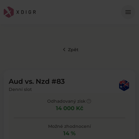
Me
menu
keyboard_arrow_left
Zpět
Aud vs. Nzd #83
Denní slot
help
Odhadovaný zisk
14 000 Kč
Možné zhodnocení
14 %