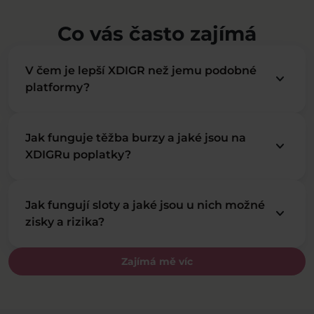
Co vás často zajímá
V čem je lepší XDIGR než jemu podobné
keyboard_arrow_down
platformy?
Jak funguje těžba burzy a jaké jsou na
keyboard_arrow_down
XDIGRu poplatky?
Jak fungují sloty a jaké jsou u nich možné
keyboard_arrow_down
zisky a rizika?
Zajímá mě víc