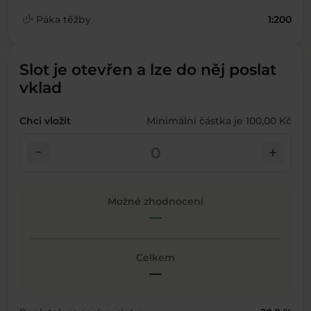
finance_mode
Páka těžby
1:200
Slot je otevřen a lze do něj poslat
vklad
Chci vložit
Minimální částka je 100,00 Kč
check_indeterminate_small
add
Možné zhodnocení
—
Celkem
—