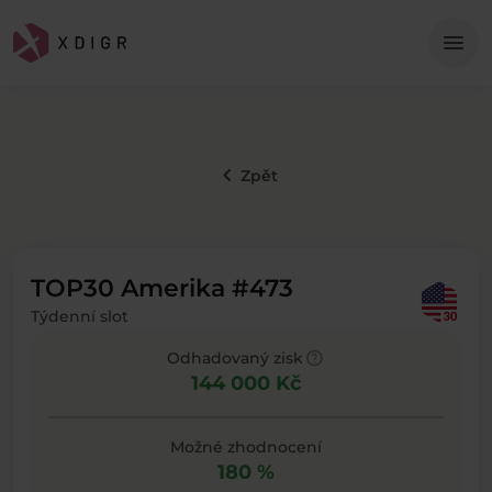
Me
menu
keyboard_arrow_left
Zpět
TOP30 Amerika #473
Týdenní slot
help
Odhadovaný zisk
144 000 Kč
Možné zhodnocení
180 %