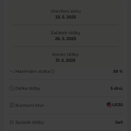
Otevření slotu
23. 5. 2025
Začátek těžby
26. 5. 2025
Konec těžby
31. 5. 2025
trending_down
help
Maximální ztráta
59 %
schedule
Délka těžby
5 dnů
account_balance
US30
Burzovní titul
candlestick_chart
Způsob těžby
Sell