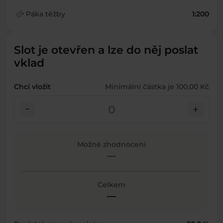
finance_mode
Páka těžby
1:200
Slot je otevřen a lze do něj poslat
vklad
Chci vložit
Minimální částka je 100,00 Kč
check_indeterminate_small
add
Možné zhodnocení
—
Celkem
—