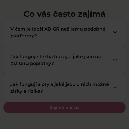
Co vás často zajímá
V čem je lepší XDIGR než jemu podobné
keyboard_arrow_down
platformy?
Jak funguje těžba burzy a jaké jsou na
keyboard_arrow_down
XDIGRu poplatky?
Jak fungují sloty a jaké jsou u nich možné
keyboard_arrow_down
zisky a rizika?
Zajímá mě víc