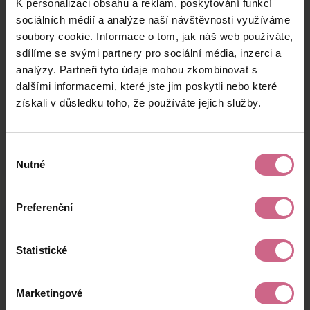
K personalizaci obsahu a reklam, poskytování funkcí
M****
25. 5. 2025
1 652 Kč
2 973 Kč
Ľ****
19:14:52
sociálních médií a analýze naší návštěvnosti využíváme
soubory cookie. Informace o tom, jak náš web používáte,
P****
25. 5. 2025
1 000 Kč
1 800 Kč
sdílíme se svými partnery pro sociální média, inzerci a
D****
18:10:26
analýzy. Partneři tyto údaje mohou zkombinovat s
P****
25. 5. 2025
dalšími informacemi, které jste jim poskytli nebo které
872 Kč
1 569 Kč
M****
17:51:36
získali v důsledku toho, že používáte jejich služby.
keyboard_arrow_left
keyboard_arrow_right
1
2
…
9
Výběr
Nutné
souhlasu
Preferenční
Výsledky těžby
Statistické
Aktuální výsledek
Marketingové
26 876,94 Kč