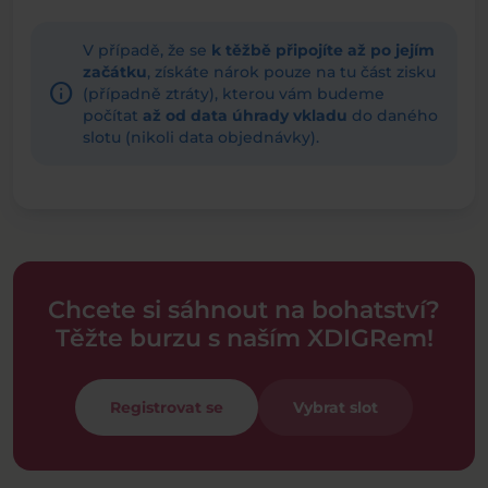
V případě, že se
k těžbě připojíte až po jejím
začátku
, získáte nárok pouze na tu část zisku
info
(případně ztráty), kterou vám budeme
počítat
až od data úhrady vkladu
do daného
slotu (nikoli data objednávky).
Chcete si sáhnout na bohatství?
Těžte burzu s naším XDIGRem!
Registrovat se
Vybrat slot