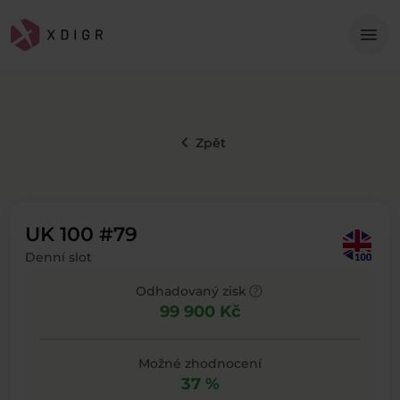
Me
menu
keyboard_arrow_left
Zpět
UK 100 #79
Denní slot
help
Odhadovaný zisk
99 900 Kč
Možné zhodnocení
37 %