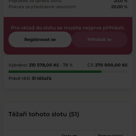
Poplatek za správu slotu
20,0 %
Pokuta za předčasné ukončení
20,00 %
Pro vklad do slotu se musíte nejprve přihlásit.
Registrovat se
Přihlásit se
Vybráno:
210 578,00 Kč
- 78 %
Cíl:
270 000,00 Kč
Právě těží:
51 těžařů
Těžaři tohoto slotu (51)