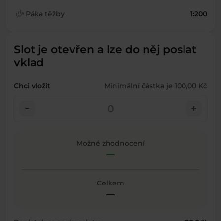
finance_mode
Páka těžby
1:200
Slot je otevřen a lze do něj poslat
vklad
Chci vložit
Minimální částka je 100,00 Kč
check_indeterminate_small
add
Možné zhodnocení
—
Celkem
—