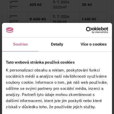
V****
11. 7. 2024
205 Kč
30 Kč
Š****
20:23:47
J****
11. 7. 2024
9 400 Kč
1 410 Kč
D****
19:58:49
T****
11. 7. 2024
430 Kč
64 Kč
V****
19:45:19
Souhlas
Detaily
Více o cookies
keyboard_arrow_left
keyboard_arrow_right
1
2
…
7
Tato webová stránka používá cookies
K personalizaci obsahu a reklam, poskytování funkcí
sociálních médií a analýze naší návštěvnosti využíváme
soubory cookie. Informace o tom, jak náš web používáte,
Výsledky těžby
sdílíme se svými partnery pro sociální média, inzerci a
analýzy. Partneři tyto údaje mohou zkombinovat s
dalšími informacemi, které jste jim poskytli nebo které
Aktuální výsledek
získali v důsledku toho, že používáte jejich služby.
7 215,45 Kč