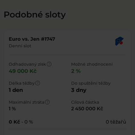
Podobné sloty
Euro vs. Jen #1747
Denní slot
help
Odhadovaný zisk
Možné zhodnocení
49 000 Kč
2 %
help
Délka těžby
Do spuštění těžby
1 den
3 dny
help
Maximální ztráta
Cílová částka
1 %
2 450 000 Kč
0 Kč
- 0 %
0 těžařů