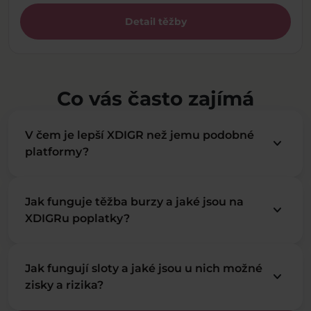
Detail těžby
Co vás často zajímá
V čem je lepší XDIGR než jemu podobné
keyboard_arrow_down
platformy?
Jak funguje těžba burzy a jaké jsou na
keyboard_arrow_down
XDIGRu poplatky?
Jak fungují sloty a jaké jsou u nich možné
keyboard_arrow_down
zisky a rizika?