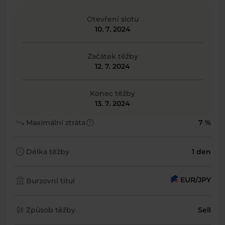
Otevření slotu
10. 7. 2024
Začátek těžby
12. 7. 2024
Konec těžby
13. 7. 2024
trending_down
help
Maximální ztráta
7 %
schedule
Délka těžby
1 den
account_balance
EUR/JPY
Burzovní titul
candlestick_chart
Způsob těžby
Sell