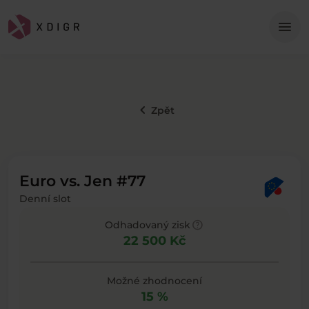
Me
menu
keyboard_arrow_left
Zpět
Euro vs. Jen #77
Denní slot
help
Odhadovaný zisk
22 500 Kč
Možné zhodnocení
15 %