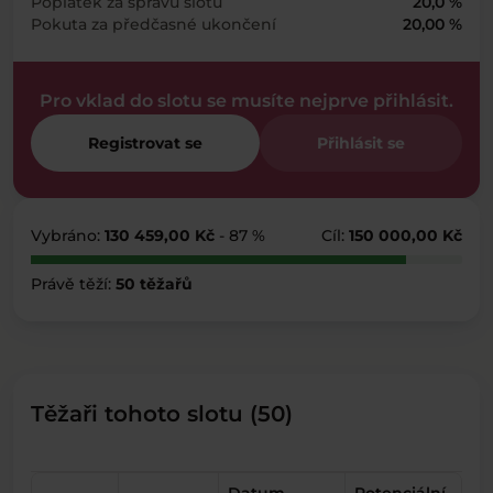
Poplatek za správu slotu
20,0 %
Pokuta za předčasné ukončení
20,00 %
Pro vklad do slotu se musíte nejprve přihlásit.
Registrovat se
Přihlásit se
Vybráno:
130 459,00 Kč
- 87 %
Cíl:
150 000,00 Kč
Právě těží:
50 těžařů
Těžaři tohoto slotu (50)