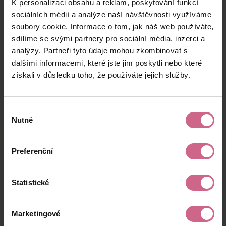
K personalizaci obsahu a reklam, poskytování funkcí
Z****
9. 7. 2024
16 100 Kč
45 080 Kč
H****
21:14:05
sociálních médií a analýze naší návštěvnosti využíváme
soubory cookie. Informace o tom, jak náš web používáte,
T****
9. 7. 2024
100 Kč
280 Kč
sdílíme se svými partnery pro sociální média, inzerci a
V****
20:24:46
analýzy. Partneři tyto údaje mohou zkombinovat s
M****
9. 7. 2024
dalšími informacemi, které jste jim poskytli nebo které
100 Kč
280 Kč
K****
19:30:41
získali v důsledku toho, že používáte jejich služby.
keyboard_arrow_left
keyboard_arrow_right
1
2
…
6
Výběr
Nutné
souhlasu
Preferenční
Výsledky těžby
Statistické
Aktuální výsledek
Marketingové
-4 219,92 Kč