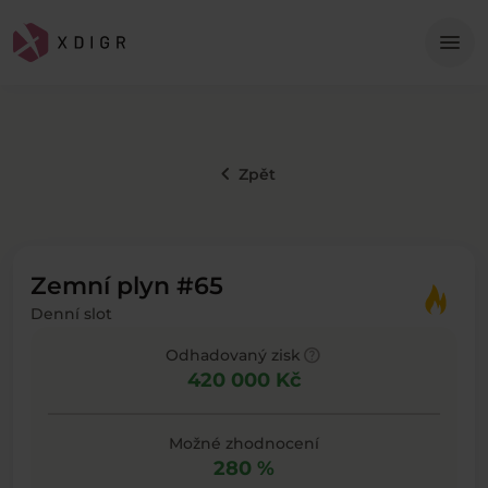
Me
menu
keyboard_arrow_left
Zpět
Zemní plyn #65
Denní slot
help
Odhadovaný zisk
420 000 Kč
Možné zhodnocení
280 %