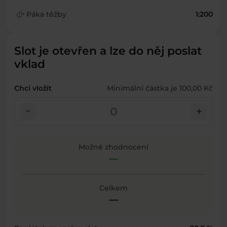
finance_mode
Páka těžby
1:200
Slot je otevřen a lze do něj poslat
vklad
Chci vložit
Minimální částka je 100,00 Kč
check_indeterminate_small
add
Možné zhodnocení
—
Celkem
—