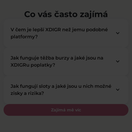
Co vás často zajímá
V čem je lepší XDIGR než jemu podobné
keyboard_arrow_down
platformy?
Jak funguje těžba burzy a jaké jsou na
keyboard_arrow_down
XDIGRu poplatky?
Jak fungují sloty a jaké jsou u nich možné
keyboard_arrow_down
zisky a rizika?
Zajímá mě víc