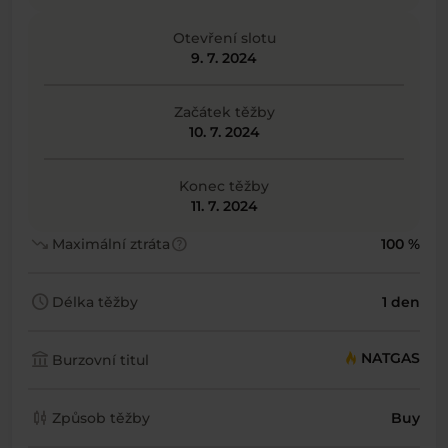
Otevření slotu
9. 7. 2024
Začátek těžby
10. 7. 2024
Konec těžby
11. 7. 2024
trending_down
help
Maximální ztráta
100 %
schedule
Délka těžby
1 den
account_balance
NATGAS
Burzovní titul
candlestick_chart
Způsob těžby
Buy