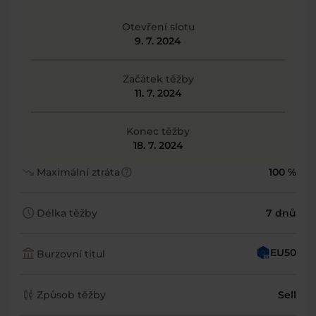
Otevření slotu
9. 7. 2024
Začátek těžby
11. 7. 2024
Konec těžby
18. 7. 2024
trending_down
help
Maximální ztráta
100 %
schedule
Délka těžby
7 dnů
account_balance
EU50
Burzovní titul
candlestick_chart
Způsob těžby
Sell