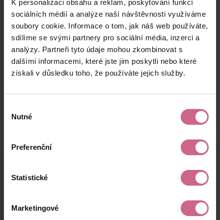
K personalizaci obsahu a reklam, poskytování funkcí
J****
10. 7. 2024
2 600 Kč
6 448 Kč
D****
20:09:52
sociálních médií a analýze naší návštěvnosti využíváme
soubory cookie. Informace o tom, jak náš web používáte,
J****
10. 7. 2024
1 000 Kč
2 480 Kč
sdílíme se svými partnery pro sociální média, inzerci a
F****
19:04:20
analýzy. Partneři tyto údaje mohou zkombinovat s
L****
10. 7. 2024
dalšími informacemi, které jste jim poskytli nebo které
408 Kč
1 011 Kč
K****
18:33:51
získali v důsledku toho, že používáte jejich služby.
keyboard_arrow_left
keyboard_arrow_right
1
2
4
5
Výběr
Nutné
souhlasu
Preferenční
Výsledky těžby
Statistické
Aktuální výsledek
Marketingové
51 028,77 Kč