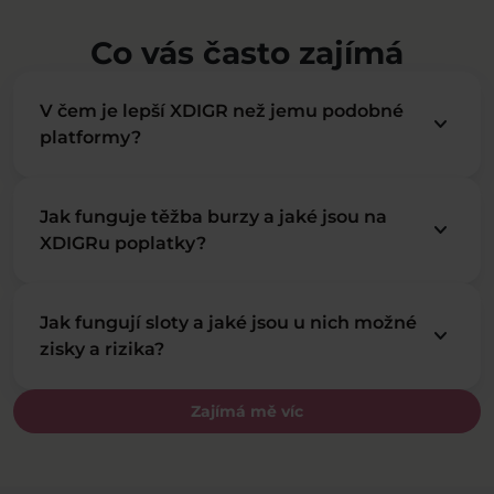
Co vás často zajímá
V čem je lepší XDIGR než jemu podobné
keyboard_arrow_down
platformy?
Jak funguje těžba burzy a jaké jsou na
keyboard_arrow_down
XDIGRu poplatky?
Jak fungují sloty a jaké jsou u nich možné
keyboard_arrow_down
zisky a rizika?
Zajímá mě víc