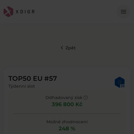
Me
menu
keyboard_arrow_left
Zpět
TOP50 EU #57
Týdenní slot
help
Odhadovaný zisk
396 800 Kč
Možné zhodnocení
248 %