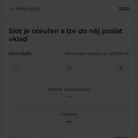
finance_mode
Páka těžby
1:200
Slot je otevřen a lze do něj poslat
vklad
Chci vložit
Minimální částka je 100,00 Kč
check_indeterminate_small
add
Možné zhodnocení
—
Celkem
—