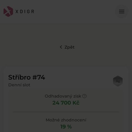
Me
menu
keyboard_arrow_left
Zpět
Stříbro #74
Denní slot
help
Odhadovaný zisk
24 700 Kč
Možné zhodnocení
19 %