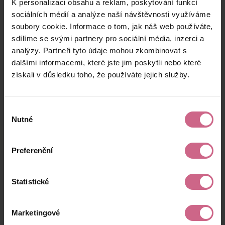
K personalizaci obsahu a reklam, poskytování funkcí
T****
9. 7. 2024
500 Kč
95 Kč
V****
20:32:04
sociálních médií a analýze naší návštěvnosti využíváme
soubory cookie. Informace o tom, jak náš web používáte,
M****
9. 7. 2024
100 Kč
19 Kč
sdílíme se svými partnery pro sociální média, inzerci a
K****
19:30:22
analýzy. Partneři tyto údaje mohou zkombinovat s
J****
9. 7. 2024
dalšími informacemi, které jste jim poskytli nebo které
1 000 Kč
190 Kč
F****
19:14:57
získali v důsledku toho, že používáte jejich služby.
keyboard_arrow_left
keyboard_arrow_right
1
2
…
6
Výběr
Nutné
souhlasu
Preferenční
Výsledky těžby
Statistické
Aktuální výsledek
Marketingové
-4 196,48 Kč