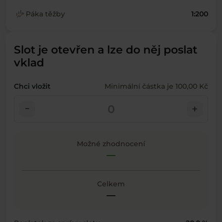
finance_mode
Páka těžby
1:200
Slot je otevřen a lze do něj poslat
vklad
Chci vložit
Minimální částka je 100,00 Kč
check_indeterminate_small
add
Možné zhodnocení
—
Celkem
—