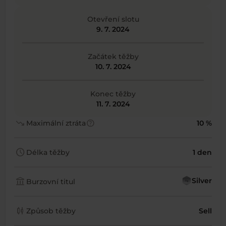
Otevření slotu
9. 7. 2024
Začátek těžby
10. 7. 2024
Konec těžby
11. 7. 2024
trending_down
help
Maximální ztráta
10 %
schedule
Délka těžby
1 den
account_balance
Silver
Burzovní titul
candlestick_chart
Způsob těžby
Sell