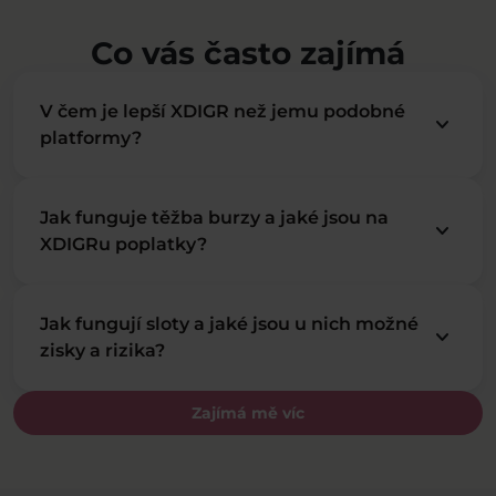
Co vás často zajímá
V čem je lepší XDIGR než jemu podobné
keyboard_arrow_down
platformy?
Jak funguje těžba burzy a jaké jsou na
keyboard_arrow_down
XDIGRu poplatky?
Jak fungují sloty a jaké jsou u nich možné
keyboard_arrow_down
zisky a rizika?
Zajímá mě víc