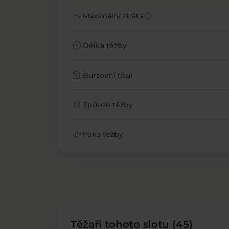
trending_down
help
Maximální ztráta
schedule
Délka těžby
account_balance
Burzovní titul
candlestick_chart
Způsob těžby
finance_mode
Páka těžby
Těžaři tohoto slotu (45)