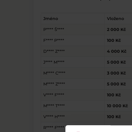
Jméno
Vloženo
P**** Š****
2 000 Kč
F**** P****
100 Kč
D**** Z****
4 000 Kč
J**** M****
5 000 Kč
M**** C****
3 000 Kč
M**** Z****
5 000 Kč
V**** F****
100 Kč
M**** T****
10 000 Kč
V**** H****
100 Kč
R**** F****
354 Kč