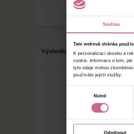
Souhlas
Tato webová stránka použív
Výsledky těžby
K personalizaci obsahu a re
cookie. Informace o tom, jak
tyto údaje mohou zkombinovat
používáte jejich služby.
Výběr
Nutné
souhlasu
Odmítnout