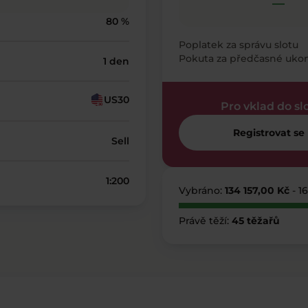
—
80 %
Poplatek za správu slotu
Pokuta za předčasné uko
1 den
US30
Pro vklad do sl
Registrovat se
Sell
1:200
Vybráno:
134 157,00 Kč
- 1
Právě těží:
45 těžařů