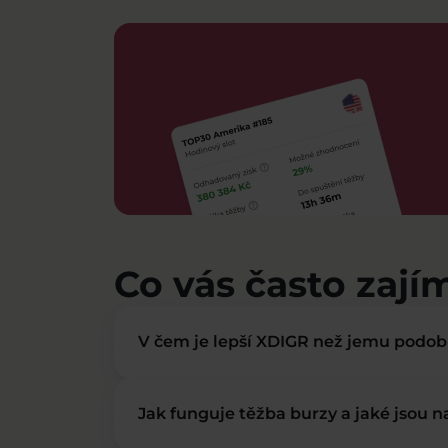
Co vás často zají
V čem je lepší XDIGR než jemu podo
Jak funguje těžba burzy a jaké jsou 