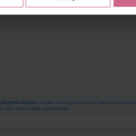
ž po jejím začátku
, získáte nárok pouze na tu část zisku (příp
 slotu (nikoli data objednávky).