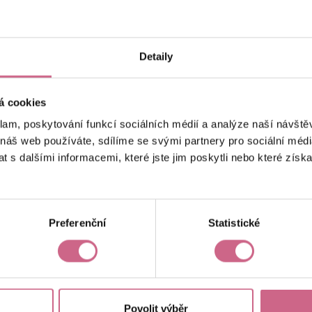
keyboard_arrow_left
keyboard_arrow_right
1
2
4
5
Detaily
á cookies
klam, poskytování funkcí sociálních médií a analýze naší návšt
 náš web používáte, sdílíme se svými partnery pro sociální média
 s dalšími informacemi, které jste jim poskytli nebo které získa
Aktuální výsledek
-10 743,93 Kč
Preferenční
Statistické
Povolit výběr