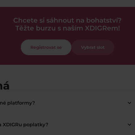
Chcete si sáhnout na bohatství?
Těžte burzu s naším XDIGRem!
Registrovat se
Vybrat slot
má
keyboard_arrow_down
bné platformy?
keyboard_arrow_down
na XDIGRu poplatky?