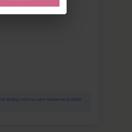
adně ztráty), kterou vám budeme počítat