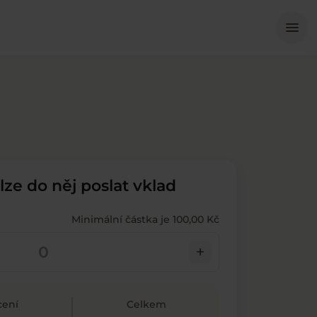
Me
menu
 lze do něj poslat vklad
Minimální částka je 100,00 Kč
add
ení
Celkem