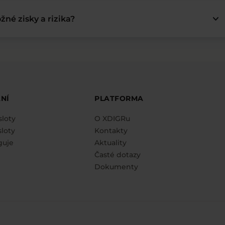
keyboard_arrow_down
žné zisky a rizika?
NÍ
PLATFORMA
sloty
O XDIGRu
loty
Kontakty
guje
Aktuality
Časté dotazy
Dokumenty